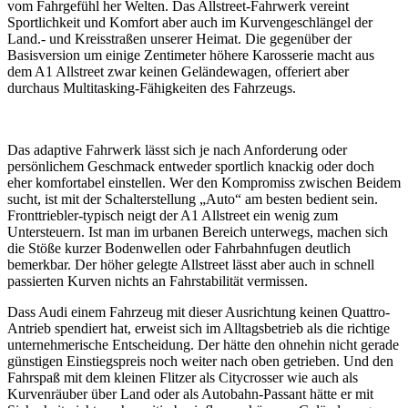
vom Fahrgefühl her Welten. Das Allstreet-Fahrwerk vereint
Sportlichkeit und Komfort aber auch im Kurvengeschlängel der
Land.- und Kreisstraßen unserer Heimat. Die gegenüber der
Basisversion um einige Zentimeter höhere Karosserie macht aus
dem A1 Allstreet zwar keinen Geländewagen, offeriert aber
durchaus Multitasking-Fähigkeiten des Fahrzeugs.
Das adaptive Fahrwerk lässt sich je nach Anforderung oder
persönlichem Geschmack entweder sportlich knackig oder doch
eher komfortabel einstellen. Wer den Kompromiss zwischen Beidem
sucht, ist mit der Schalterstellung „Auto“ am besten bedient sein.
Fronttriebler-typisch neigt der A1 Allstreet ein wenig zum
Untersteuern. Ist man im urbanen Bereich unterwegs, machen sich
die Stöße kurzer Bodenwellen oder Fahrbahnfugen deutlich
bemerkbar. Der höher gelegte Allstreet lässt aber auch in schnell
passierten Kurven nichts an Fahrstabilität vermissen.
Dass Audi einem Fahrzeug mit dieser Ausrichtung keinen Quattro-
Antrieb spendiert hat, erweist sich im Alltagsbetrieb als die richtige
unternehmerische Entscheidung. Der hätte den ohnehin nicht gerade
günstigen Einstiegspreis noch weiter nach oben getrieben. Und den
Fahrspaß mit dem kleinen Flitzer als Citycrosser wie auch als
Kurvenräuber über Land oder als Autobahn-Passant hätte er mit