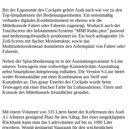
Bei der Ergonomie des Cockpits gehört Audi nach wie vor zu den
Top-Installateuren der Bedienungseinheiten. Ein serienmäßig
verbautes digitales Kombiinstrument ist ebenso wie die
Mittelkonsole Fahrer oder Fahrerin zugeneigt. Wodurch auch der
Touchscreen des Infotainment-Systems “MMI Radio plus” passend
und bedienungsfreundlich positioniert ist. Ein hoch aufragender 10-
Zoll-Screen mit flacher Menüstruktur, sowie das
Multifunktionslenkrad dominieren den Arbeitsplatz von Fahrer oder
Fahrerin.
Neben der Sprachbedienung ist in der Ausstattungsvariante S-Line
unseres Testwagens eine vollwertige Konnektivitäts-Ausstattung
nebst Smartphone-Integrierung enthalten. Die Version S-Line bietet
weiter Kontrastnähte mit einer Kombination aus Stoff und
Kunstleder an. Das graue Einerlei des Cockpits wurde beim
Testwagen mit einer frischen Farbe für Luftausströmer, Türen und
Konsole des Mitteltunnels freundlicher gestaltet.
Mit einem Volumen von 335 Litern bietet der Kofferraum des Audi
A1 Allstreet genügend Platz für den Alltag. Bei einer umgeklappten
Rückbank kann man das Ladevolumen auf bis zu 1090 Liter
erweitern. Womit genügend Stauraum für den wöchentlichen