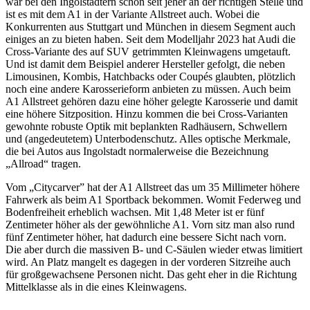
war bei den Ingolstädtern schon seit jeher an der richtigen Stelle und
ist es mit dem A1 in der Variante Allstreet auch. Wobei die
Konkurrenten aus Stuttgart und München in diesem Segment auch
einiges an zu bieten haben. Seit dem Modelljahr 2023 hat Audi die
Cross-Variante des auf SUV getrimmten Kleinwagens umgetauft.
Und ist damit dem Beispiel anderer Hersteller gefolgt, die neben
Limousinen, Kombis, Hatchbacks oder Coupés glaubten, plötzlich
noch eine andere Karosserieform anbieten zu müssen. Auch beim
A1 Allstreet gehören dazu eine höher gelegte Karosserie und damit
eine höhere Sitzposition. Hinzu kommen die bei Cross-Varianten
gewohnte robuste Optik mit beplankten Radhäusern, Schwellern
und (angedeutetem) Unterbodenschutz. Alles optische Merkmale,
die bei Autos aus Ingolstadt normalerweise die Bezeichnung
„Allroad“ tragen.
Vom „Citycarver” hat der A1 Allstreet das um 35 Millimeter höhere
Fahrwerk als beim A1 Sportback bekommen. Womit Federweg und
Bodenfreiheit erheblich wachsen. Mit 1,48 Meter ist er fünf
Zentimeter höher als der gewöhnliche A1. Vorn sitz man also rund
fünf Zentimeter höher, hat dadurch eine bessere Sicht nach vorn.
Die aber durch die massiven B- und C-Säulen wieder etwas limitiert
wird. An Platz mangelt es dagegen in der vorderen Sitzreihe auch
für großgewachsene Personen nicht. Das geht eher in die Richtung
Mittelklasse als in die eines Kleinwagens.