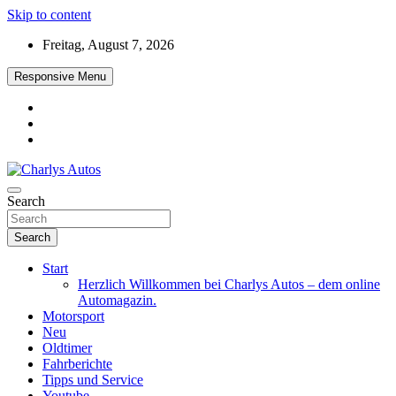
Skip to content
Freitag, August 7, 2026
Responsive Menu
Das neue Automagazin – global. regional. informativ. interaktiv
Search
Charlys Autos
Search
Start
Herzlich Willkommen bei Charlys Autos – dem online
Automagazin.
Motorsport
Neu
Oldtimer
Fahrberichte
Tipps und Service
Youtube