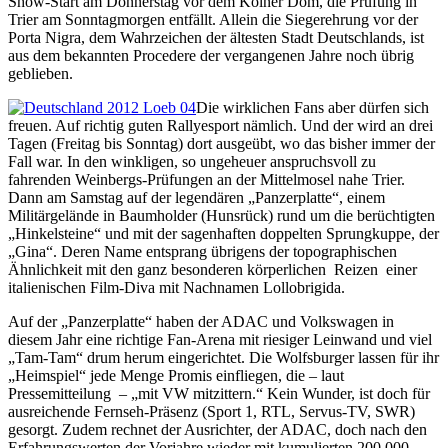
Show-Start am Donnerstag vor dem Kölner Dom, die Prüfung in
Trier am Sonntagmorgen entfällt. Allein die Siegerehrung vor der
Porta Nigra, dem Wahrzeichen der ältesten Stadt Deutschlands, ist
aus dem bekannten Procedere der vergangenen Jahre noch übrig
geblieben.
Die wirklichen Fans aber dürfen sich
freuen. Auf richtig guten Rallyesport nämlich. Und der wird an drei
Tagen (Freitag bis Sonntag) dort ausgeübt, wo das bisher immer der
Fall war. In den winkligen, so ungeheuer anspruchsvoll zu
fahrenden Weinbergs-Prüfungen an der Mittelmosel nahe Trier.
Dann am Samstag auf der legendären „Panzerplatte“, einem
Militärgelände in Baumholder (Hunsrück) rund um die berüchtigten
„Hinkelsteine“ und mit der sagenhaften doppelten Sprungkuppe, der
„Gina“. Deren Name entsprang übrigens der topographischen
Ähnlichkeit mit den ganz besonderen körperlichen Reizen einer
italienischen Film-Diva mit Nachnamen Lollobrigida.
Auf der „Panzerplatte“ haben der ADAC und Volkswagen in
diesem Jahr eine richtige Fan-Arena mit riesiger Leinwand und viel
„Tam-Tam“ drum herum eingerichtet. Die Wolfsburger lassen für ihr
„Heimspiel“ jede Menge Promis einfliegen, die – laut
Pressemitteilung – „mit VW mitzittern.“ Kein Wunder, ist doch für
ausreichende Fernseh-Präsenz (Sport 1, RTL, Servus-TV, SWR)
gesorgt. Zudem rechnet der Ausrichter, der ADAC, doch nach den
Erfahrungswerten der Vorjahre wieder mit kumulierten 200.000