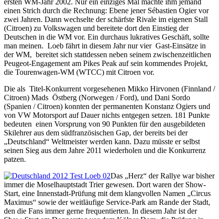
ersten WM-Jahr 2002. Nur ein einziges Mal machte ihm jemand
einen Strich durch die Rechnung: Ebene jener Sébastien Ogier vor
zwei Jahren. Dann wechselte der schärfste Rivale im eigenen Stall
(Citroen) zu Volkswagen und bereitete dort den Einstieg der
Deutschen in die WM vor. Ein durchaus lukratives Geschäft, sollte
man meinen. Loeb fährt in diesem Jahr nur vier Gast-Einsätze in
der WM, bereitet sich stattdessen neben seinem zwischenzeitlichen
Peugeot-Engagement am Pikes Peak auf sein kommendes Projekt,
die Tourenwagen-WM (WTCC) mit Citroen vor.
Die als Titel-Konkurrent vorgesehenen Mikko Hirvonen (Finnland /
Citroen) Mads Östberg (Norwegen / Ford), und Dani Sordo
(Spanien / Citroen) konnten der permanenten Konstanz Ogiers und
von VW Motorsport auf Dauer nichts entgegen setzen. 181 Punkte
bedeuten einen Vorsprung von 90 Punkten für den ausgebildeten
Skilehrer aus dem südfranzösischen Gap, der bereits bei der
„Deutschland“ Weltmeister werden kann. Dazu müsste er selbst
seinen Sieg aus dem Jahre 2011 wiederholen und die Konkurrenz
patzen.
Das „Herz“ der Rallye war bisher
immer die Moselhauptstadt Trier gewesen. Dort waren der Show-
Start, eine Innenstadt-Prüfung mit dem klangvollen Namen „Circus
Maximus“ sowie der weitläufige Service-Park am Rande der Stadt,
den die Fans immer gerne frequentierten. In diesem Jahr ist der