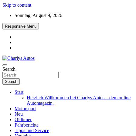
Skip to content
Sonntag, August 9, 2026
Responsive Menu
Das neue Automagazin – global. regional. informativ. interaktiv
Search
Charlys Autos
Search
Start
Herzlich Willkommen bei Charlys Autos – dem online
Automagazin.
Motorsport
Neu
Oldtimer
Fahrberichte
Tipps und Service
Youtube