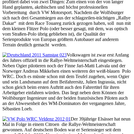
profitiert dabei von zwei Dingen: Zum einen von der von langer
Hand geplanten, akribischen und höchst professionellen
Vorbereitung durch VW Motorsport. Nachdem die Wolfsburger
sich nach drei Gesamtsiegen aus der schlagzeilen-trächtigen „Rallye
Dakar“ mit dem Race Touareg zurück gezogen haben, soll nun mit
dem kleinen Flitzer Polo (oder besser gesagt, mit dem, was optisch
vom Straßen-Polo übrig geblieben ist), die Qualität der
Serienprodukte von Europas größtem Autobauer auf anderem
Terrain deutlich gemacht werden.
Volkswagen ist zwar erst Anfang
des Jahres offiziell in die Rallye-Weltmeisterschaft eingestiegen.
Neben Ogier pilotieren noch der Finne Jari-Matti Latvala und der
Norweger Andreas Mikkelsen einen weiteren der weiß-blauen Polo
WRC. Doch es müsste schon mit dem Teufel zugehen, wenn Ogier
und sein Landsmann auf dem Beifahrersitz, Julien Ingrassia, nicht
schon gleich beim ersten Auftritt auch den Fahrertitel für ihren
Arbeitgeber einfahren würden. Das liegt neben dem Können der
Wolfsburger Ingenieure und der beiden französischen Piloten auch
an der Abwesenheit des WM-Dominators der vergangenen Jahre,
Sébastien Loeb.
Der 39jährige Elsässer hat neun
Mal in Folge in einem Citroen die Rallye-Weltmeisterschaft
gewonnen. Auf deutschem Boden war er Seriensieger seit dem