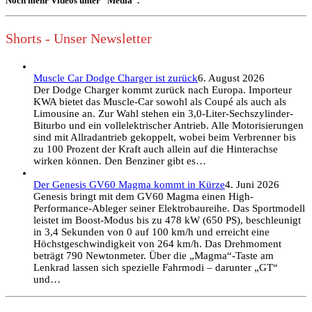
Noch mehr Videos unter "Media".
Shorts - Unser Newsletter
Muscle Car Dodge Charger ist zurück
6. August 2026
Der Dodge Charger kommt zurück nach Europa. Importeur
KWA bietet das Muscle-Car sowohl als Coupé als auch als
Limousine an. Zur Wahl stehen ein 3,0-Liter-Sechszylinder-
Biturbo und ein vollelektrischer Antrieb. Alle Motorisierungen
sind mit Allradantrieb gekoppelt, wobei beim Verbrenner bis
zu 100 Prozent der Kraft auch allein auf die Hinterachse
wirken können. Den Benziner gibt es…
Der Genesis GV60 Magma kommt in Kürze
4. Juni 2026
Genesis bringt mit dem GV60 Magma einen High-
Performance-Ableger seiner Elektrobaureihe. Das Sportmodell
leistet im Boost-Modus bis zu 478 kW (650 PS), beschleunigt
in 3,4 Sekunden von 0 auf 100 km/h und erreicht eine
Höchstgeschwindigkeit von 264 km/h. Das Drehmoment
beträgt 790 Newtonmeter. Über die „Magma“-Taste am
Lenkrad lassen sich spezielle Fahrmodi – darunter „GT“
und…