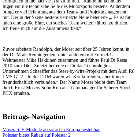
erfolgreich in die nächste Ära zu führen.“ Randolph kennt als
Ingenieur die technische Seite des Motorsports bestens. Außerdem
bringt er viel Erfahrung aus dem Team- und Projektmanagement
mit. Der in der Szene bestens vernetzte Neue beteuerte „. Es ist für
mich eine große Ehre, ein solches Team weiterf+ühren zu dürfen.
Ich freue mich auf die Zusammenarbeit.“
Zuvor arbeitete Randolph, der Moser seit über 25 Jahren kennt, in
der DTM als Renningenieur unter anderem mit Formel-1-
Weltmeister Mika Häkkinen zusammen und führte Paul Di Resta
2010 zum Titel. Zuletzt betreute er für das Technologie-
Unternehmen Schaeffler das Steer-by-wire-Projekt mit dem Audi R8
LMS GT2. „In der DTM waren wir Konkurrenten, aber immer
freundschaftlich verbunden.“ Der Name Moser bleibt dem Team
durch Ernst Mosers Sohn Ron als Teammanager für Scherer Sport
PHX erhalten.
Beitrags-Navigation
Maserati: E-Modelle ab sofort in Europa bestellbar
Polestar bietet Rabatt auf Polestar 2