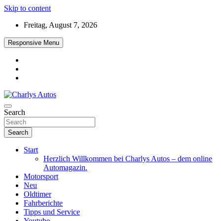
Skip to content
Freitag, August 7, 2026
Responsive Menu
Das neue Automagazin – global. regional. informativ. interaktiv
Search
Charlys Autos
Search
Start
Herzlich Willkommen bei Charlys Autos – dem online
Automagazin.
Motorsport
Neu
Oldtimer
Fahrberichte
Tipps und Service
Youtube