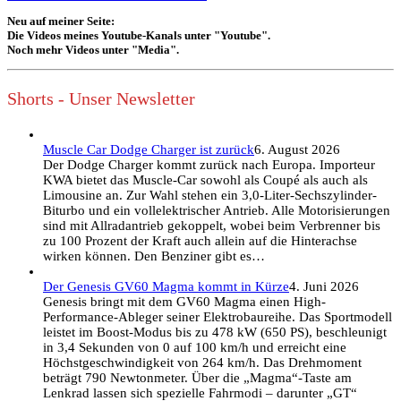
Neu auf meiner Seite:
Die Videos meines Youtube-Kanals unter "Youtube".
Noch mehr Videos unter "Media".
Shorts - Unser Newsletter
Muscle Car Dodge Charger ist zurück
6. August 2026
Der Dodge Charger kommt zurück nach Europa. Importeur
KWA bietet das Muscle-Car sowohl als Coupé als auch als
Limousine an. Zur Wahl stehen ein 3,0-Liter-Sechszylinder-
Biturbo und ein vollelektrischer Antrieb. Alle Motorisierungen
sind mit Allradantrieb gekoppelt, wobei beim Verbrenner bis
zu 100 Prozent der Kraft auch allein auf die Hinterachse
wirken können. Den Benziner gibt es…
Der Genesis GV60 Magma kommt in Kürze
4. Juni 2026
Genesis bringt mit dem GV60 Magma einen High-
Performance-Ableger seiner Elektrobaureihe. Das Sportmodell
leistet im Boost-Modus bis zu 478 kW (650 PS), beschleunigt
in 3,4 Sekunden von 0 auf 100 km/h und erreicht eine
Höchstgeschwindigkeit von 264 km/h. Das Drehmoment
beträgt 790 Newtonmeter. Über die „Magma“-Taste am
Lenkrad lassen sich spezielle Fahrmodi – darunter „GT“