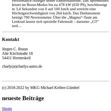
Performance-Ableger seiner Elektrobaureihe. Das Sportmodell
leistet im Boost-Modus bis zu 478 kW (650 PS), beschleunigt
in 3,4 Sekunden von 0 auf 100 km/h und erreicht eine
Höchstgeschwindigkeit von 264 km/h. Das Drehmoment
beträgt 790 Newtonmeter. Über die „Magma“-Taste am
Lenkrad lassen sich spezielle Fahrmodi – darunter „GT“
und…
Kontakt
Jürgen C. Braun
Alte Kirchstraße 18
54411 Hermeskeil
charly(at)charlys-autos.de
(c) 2018-2022 by MKG Michael Kröber-Gümbel
neueste Beiträge
Shorts