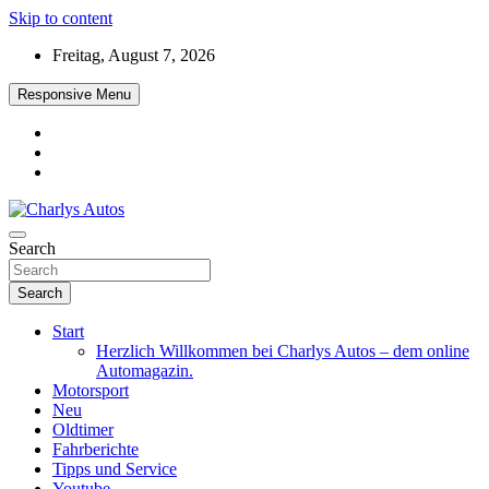
Skip to content
Freitag, August 7, 2026
Responsive Menu
Das neue Automagazin – global. regional. informativ. interaktiv
Search
Charlys Autos
Search
Start
Herzlich Willkommen bei Charlys Autos – dem online
Automagazin.
Motorsport
Neu
Oldtimer
Fahrberichte
Tipps und Service
Youtube