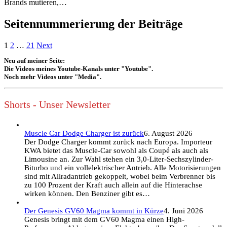
Brands mutieren,…
Seitennummerierung der Beiträge
1
2
…
21
Next
Neu auf meiner Seite:
Die Videos meines Youtube-Kanals unter "Youtube".
Noch mehr Videos unter "Media".
Shorts - Unser Newsletter
Muscle Car Dodge Charger ist zurück
6. August 2026
Der Dodge Charger kommt zurück nach Europa. Importeur
KWA bietet das Muscle-Car sowohl als Coupé als auch als
Limousine an. Zur Wahl stehen ein 3,0-Liter-Sechszylinder-
Biturbo und ein vollelektrischer Antrieb. Alle Motorisierungen
sind mit Allradantrieb gekoppelt, wobei beim Verbrenner bis
zu 100 Prozent der Kraft auch allein auf die Hinterachse
wirken können. Den Benziner gibt es…
Der Genesis GV60 Magma kommt in Kürze
4. Juni 2026
Genesis bringt mit dem GV60 Magma einen High-