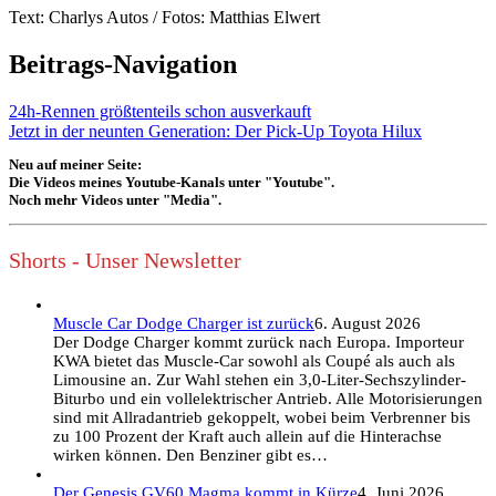
Text: Charlys Autos / Fotos: Matthias Elwert
Beitrags-Navigation
24h-Rennen größtenteils schon ausverkauft
Jetzt in der neunten Generation: Der Pick-Up Toyota Hilux
Neu auf meiner Seite:
Die Videos meines Youtube-Kanals unter "Youtube".
Noch mehr Videos unter "Media".
Shorts - Unser Newsletter
Muscle Car Dodge Charger ist zurück
6. August 2026
Der Dodge Charger kommt zurück nach Europa. Importeur
KWA bietet das Muscle-Car sowohl als Coupé als auch als
Limousine an. Zur Wahl stehen ein 3,0-Liter-Sechszylinder-
Biturbo und ein vollelektrischer Antrieb. Alle Motorisierungen
sind mit Allradantrieb gekoppelt, wobei beim Verbrenner bis
zu 100 Prozent der Kraft auch allein auf die Hinterachse
wirken können. Den Benziner gibt es…
Der Genesis GV60 Magma kommt in Kürze
4. Juni 2026