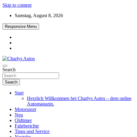
Skip to content
Samstag, August 8, 2026
Responsive Menu
Das neue Automagazin – global. regional. informativ. interaktiv
Search
Charlys Autos
Search
Start
Herzlich Willkommen bei Charlys Autos – dem online
Automagazin.
Motorsport
Neu
Oldtimer
Fahrberichte
Tipps und Service
Youtube