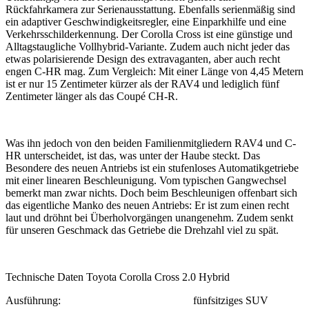
Rückfahrkamera zur Serienausstattung. Ebenfalls serienmäßig sind
ein adaptiver Geschwindigkeitsregler, eine Einparkhilfe und eine
Verkehrsschilderkennung. Der Corolla Cross ist eine günstige und
Alltagstaugliche Vollhybrid-Variante. Zudem auch nicht jeder das
etwas polarisierende Design des extravaganten, aber auch recht
engen C-HR mag. Zum Vergleich: Mit einer Länge von 4,45 Metern
ist er nur 15 Zentimeter kürzer als der RAV4 und lediglich fünf
Zentimeter länger als das Coupé CH-R.
Was ihn jedoch von den beiden Familienmitgliedern RAV4 und C-
HR unterscheidet, ist das, was unter der Haube steckt. Das
Besondere des neuen Antriebs ist ein stufenloses Automatikgetriebe
mit einer linearen Beschleunigung. Vom typischen Gangwechsel
bemerkt man zwar nichts. Doch beim Beschleunigen offenbart sich
das eigentliche Manko des neuen Antriebs: Er ist zum einen recht
laut und dröhnt bei Überholvorgängen unangenehm. Zudem senkt
für unseren Geschmack das Getriebe die Drehzahl viel zu spät.
Technische Daten Toyota Corolla Cross 2.0 Hybrid
Ausführung: fünfsitziges SUV