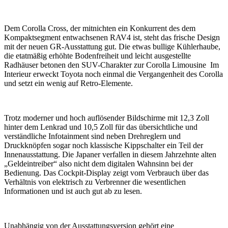
Dem Corolla Cross, der mitnichten ein Konkurrent des dem
Kompaktsegment entwachsenen RAV4 ist, steht das frische Design
mit der neuen GR-Ausstattung gut. Die etwas bullige Kühlerhaube,
die etatmäßig erhöhte Bodenfreiheit und leicht ausgestellte
Radhäuser betonen den SUV-Charakter zur Corolla Limousine Im
Interieur erweckt Toyota noch einmal die Vergangenheit des Corolla
und setzt ein wenig auf Retro-Elemente.
Trotz moderner und hoch auflösender Bildschirme mit 12,3 Zoll
hinter dem Lenkrad und 10,5 Zoll für das übersichtliche und
verständliche Infotainment sind neben Drehreglern und
Druckknöpfen sogar noch klassische Kippschalter ein Teil der
Innenausstattung. Die Japaner verfallen in diesem Jahrzehnte alten
„Geldeintreiber“ also nicht dem digitalen Wahnsinn bei der
Bedienung. Das Cockpit-Display zeigt vom Verbrauch über das
Verhältnis von elektrisch zu Verbrenner die wesentlichen
Informationen und ist auch gut ab zu lesen.
Unabhängig von der Ausstattungsversion gehört eine