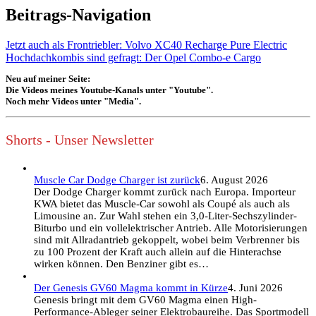
Beitrags-Navigation
Jetzt auch als Frontriebler: Volvo XC40 Recharge Pure Electric
Hochdachkombis sind gefragt: Der Opel Combo-e Cargo
Neu auf meiner Seite:
Die Videos meines Youtube-Kanals unter "Youtube".
Noch mehr Videos unter "Media".
Shorts - Unser Newsletter
Muscle Car Dodge Charger ist zurück
6. August 2026
Der Dodge Charger kommt zurück nach Europa. Importeur
KWA bietet das Muscle-Car sowohl als Coupé als auch als
Limousine an. Zur Wahl stehen ein 3,0-Liter-Sechszylinder-
Biturbo und ein vollelektrischer Antrieb. Alle Motorisierungen
sind mit Allradantrieb gekoppelt, wobei beim Verbrenner bis
zu 100 Prozent der Kraft auch allein auf die Hinterachse
wirken können. Den Benziner gibt es…
Der Genesis GV60 Magma kommt in Kürze
4. Juni 2026
Genesis bringt mit dem GV60 Magma einen High-
Performance-Ableger seiner Elektrobaureihe. Das Sportmodell