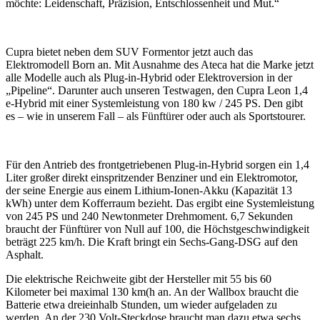
möchte: Leidenschaft, Präzision, Entschlossenheit und Mut.“
Cupra bietet neben dem SUV Formentor jetzt auch das
Elektromodell Born an. Mit Ausnahme des Ateca hat die Marke jetzt
alle Modelle auch als Plug-in-Hybrid oder Elektroversion in der
„Pipeline“. Darunter auch unseren Testwagen, den Cupra Leon 1,4
e-Hybrid mit einer Systemleistung von 180 kw / 245 PS. Den gibt
es – wie in unserem Fall – als Fünftürer oder auch als Sportstourer.
Für den Antrieb des frontgetriebenen Plug-in-Hybrid sorgen ein 1,4
Liter großer direkt einspritzender Benziner und ein Elektromotor,
der seine Energie aus einem Lithium-Ionen-Akku (Kapazität 13
kWh) unter dem Kofferraum bezieht. Das ergibt eine Systemleistung
von 245 PS und 240 Newtonmeter Drehmoment. 6,7 Sekunden
braucht der Fünftürer von Null auf 100, die Höchstgeschwindigkeit
beträgt 225 km/h. Die Kraft bringt ein Sechs-Gang-DSG auf den
Asphalt.
Die elektrische Reichweite gibt der Hersteller mit 55 bis 60
Kilometer bei maximal 130 km(h an. An der Wallbox braucht die
Batterie etwa dreieinhalb Stunden, um wieder aufgeladen zu
werden. An der 230 Volt-Steckdose braucht man dazu etwa sechs