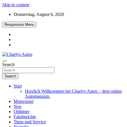
Skip to content
Donnerstag, August 6, 2026
Responsive Menu
Das neue Automagazin – global. regional. informativ. interaktiv
Search
Charlys Autos
Search
Start
Herzlich Willkommen bei Charlys Autos – dem online
Automagazin.
Motorsport
Neu
Oldtimer
Fahrberichte
Tipps und Service
Youtube