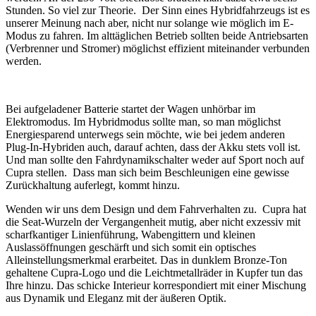
Stunden. So viel zur Theorie. Der Sinn eines Hybridfahrzeugs ist es
unserer Meinung nach aber, nicht nur solange wie möglich im E-
Modus zu fahren. Im alttäglichen Betrieb sollten beide Antriebsarten
(Verbrenner und Stromer) möglichst effizient miteinander verbunden
werden.
Bei aufgeladener Batterie startet der Wagen unhörbar im
Elektromodus. Im Hybridmodus sollte man, so man möglichst
Energiesparend unterwegs sein möchte, wie bei jedem anderen
Plug-In-Hybriden auch, darauf achten, dass der Akku stets voll ist.
Und man sollte den Fahrdynamikschalter weder auf Sport noch auf
Cupra stellen. Dass man sich beim Beschleunigen eine gewisse
Zurückhaltung auferlegt, kommt hinzu.
Wenden wir uns dem Design und dem Fahrverhalten zu. Cupra hat
die Seat-Wurzeln der Vergangenheit mutig, aber nicht exzessiv mit
scharfkantiger Linienführung, Wabengittern und kleinen
Auslassöffnungen geschärft und sich somit ein optisches
Alleinstellungsmerkmal erarbeitet. Das in dunklem Bronze-Ton
gehaltene Cupra-Logo und die Leichtmetallräder in Kupfer tun das
Ihre hinzu. Das schicke Interieur korrespondiert mit einer Mischung
aus Dynamik und Eleganz mit der äußeren Optik.