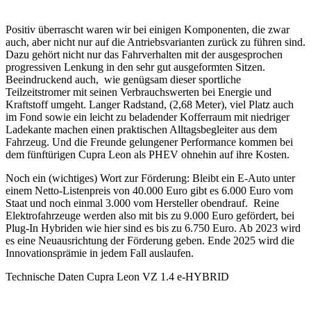
Positiv überrascht waren wir bei einigen Komponenten, die zwar
auch, aber nicht nur auf die Antriebsvarianten zurück zu führen sind.
Dazu gehört nicht nur das Fahrverhalten mit der ausgesprochen
progressiven Lenkung in den sehr gut ausgeformten Sitzen.
Beeindruckend auch, wie genügsam dieser sportliche
Teilzeitstromer mit seinen Verbrauchswerten bei Energie und
Kraftstoff umgeht. Langer Radstand, (2,68 Meter), viel Platz auch
im Fond sowie ein leicht zu beladender Kofferraum mit niedriger
Ladekante machen einen praktischen Alltagsbegleiter aus dem
Fahrzeug. Und die Freunde gelungener Performance kommen bei
dem fünftürigen Cupra Leon als PHEV ohnehin auf ihre Kosten.
Noch ein (wichtiges) Wort zur Förderung: Bleibt ein E-Auto unter
einem Netto-Listenpreis von 40.000 Euro gibt es 6.000 Euro vom
Staat und noch einmal 3.000 vom Hersteller obendrauf. Reine
Elektrofahrzeuge werden also mit bis zu 9.000 Euro gefördert, bei
Plug-In Hybriden wie hier sind es bis zu 6.750 Euro. Ab 2023 wird
es eine Neuausrichtung der Förderung geben. Ende 2025 wird die
Innovationsprämie in jedem Fall auslaufen.
Technische Daten Cupra Leon VZ 1.4 e-HYBRID