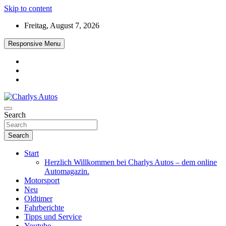
Skip to content
Freitag, August 7, 2026
Responsive Menu
Das neue Automagazin – global. regional. informativ. interaktiv
Search
Charlys Autos
Search
Start
Herzlich Willkommen bei Charlys Autos – dem online
Automagazin.
Motorsport
Neu
Oldtimer
Fahrberichte
Tipps und Service
Youtube