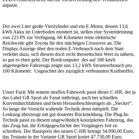
anpasst.
Der zwei Liter große Vierzylinder und ein E-Motor, dessen 13,6
kWh Akku im Unterboden montiert ist, stellen eine Systemleistung
von 223 PS zur Verfügung. 66 Kilometer reine elektrische
Reichweite gibt Toyota für den mächtigen Crossover an. Die
Display-Anzeige über den realen E-Verbrauch nach dem Start
verleitet dazu, sich diesem doch recht theoretischen Wert zu nähern,
so gut es eben geht. Der Bordcomputer des auf 180 km/h
abgeriegelten Fahrzeugs zeigte uns 13,2 kWh Stromverbrauch pro
100 Kilometer. Ungeachtet des zuzüglich verbrannten Kraftstoffes.
Unser Fazit: Mit seinem straffen Fahrwerk passt dieser C-HR, der ja
das Label GR Sport als Fanal mitbringt, auch bei schnellen
Kurvendurchfahrten und beim Herausbeschleunigen als „Stecker“.
So lange die Vorsicht waltende Technik denn mitspielt. Die
Lenkung überzeugt mit gut dosierter Rückmeldung. Die Plug-In-
Technik passt zu diesem ungewöhnlich konzipierten Fahrzeug, das
das Zeug hat, die Erfolgsgeschichte des Vorgängers fort zu
schreiben. Der Basispreis des neuen C-HR beträgt 34.990,00 Euro,
das Testauto in der Variante GR Sport kostet 47.730,00 Euro.