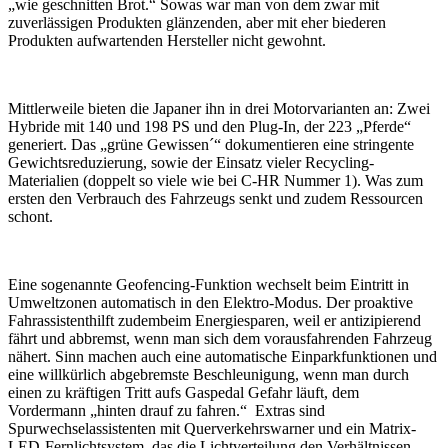
„wie geschnitten Brot.“ Sowas war man von dem zwar mit
zuverlässigen Produkten glänzenden, aber mit eher biederen
Produkten aufwartenden Hersteller nicht gewohnt.
Mittlerweile bieten die Japaner ihn in drei Motorvarianten an: Zwei
Hybride mit 140 und 198 PS und den Plug-In, der 223 „Pferde“
generiert. Das „grüne Gewissen´“ dokumentieren eine stringente
Gewichtsreduzierung, sowie der Einsatz vieler Recycling-
Materialien (doppelt so viele wie bei C-HR Nummer 1). Was zum
ersten den Verbrauch des Fahrzeugs senkt und zudem Ressourcen
schont.
Eine sogenannte Geofencing-Funktion wechselt beim Eintritt in
Umweltzonen automatisch in den Elektro-Modus. Der proaktive
Fahrassistenthilft zudembeim Energiesparen, weil er antizipierend
fährt und abbremst, wenn man sich dem vorausfahrenden Fahrzeug
nähert. Sinn machen auch eine automatische Einparkfunktionen und
eine willkürlich abgebremste Beschleunigung, wenn man durch
einen zu kräftigen Tritt aufs Gaspedal Gefahr läuft, dem
Vordermann „hinten drauf zu fahren.“ Extras sind
Spurwechselassistenten mit Querverkehrswarner und ein Matrix-
LED-Fernlichtsystem, das die Lichtverteilung den Verhältnissen