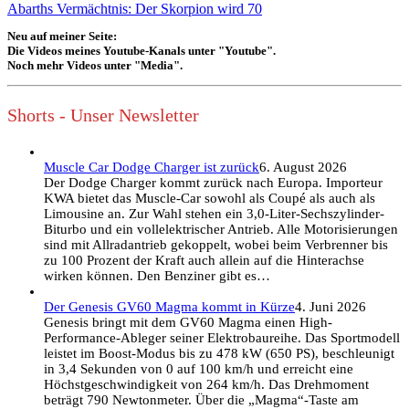
Abarths Vermächtnis: Der Skorpion wird 70
Neu auf meiner Seite:
Die Videos meines Youtube-Kanals unter "Youtube".
Noch mehr Videos unter "Media".
Shorts - Unser Newsletter
Muscle Car Dodge Charger ist zurück
6. August 2026
Der Dodge Charger kommt zurück nach Europa. Importeur
KWA bietet das Muscle-Car sowohl als Coupé als auch als
Limousine an. Zur Wahl stehen ein 3,0-Liter-Sechszylinder-
Biturbo und ein vollelektrischer Antrieb. Alle Motorisierungen
sind mit Allradantrieb gekoppelt, wobei beim Verbrenner bis
zu 100 Prozent der Kraft auch allein auf die Hinterachse
wirken können. Den Benziner gibt es…
Der Genesis GV60 Magma kommt in Kürze
4. Juni 2026
Genesis bringt mit dem GV60 Magma einen High-
Performance-Ableger seiner Elektrobaureihe. Das Sportmodell
leistet im Boost-Modus bis zu 478 kW (650 PS), beschleunigt
in 3,4 Sekunden von 0 auf 100 km/h und erreicht eine
Höchstgeschwindigkeit von 264 km/h. Das Drehmoment
beträgt 790 Newtonmeter. Über die „Magma“-Taste am