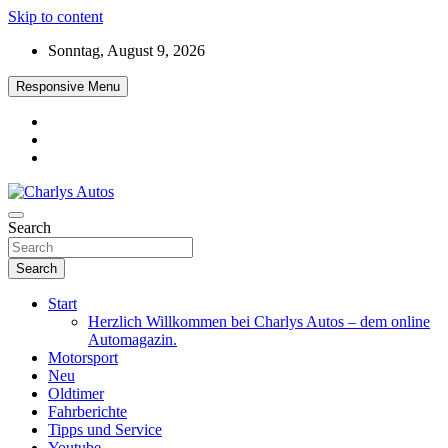
Skip to content
Sonntag, August 9, 2026
Responsive Menu
Das neue Automagazin – global. regional. informativ. interaktiv
Search
Charlys Autos
Search
Start
Herzlich Willkommen bei Charlys Autos – dem online
Automagazin.
Motorsport
Neu
Oldtimer
Fahrberichte
Tipps und Service
Youtube