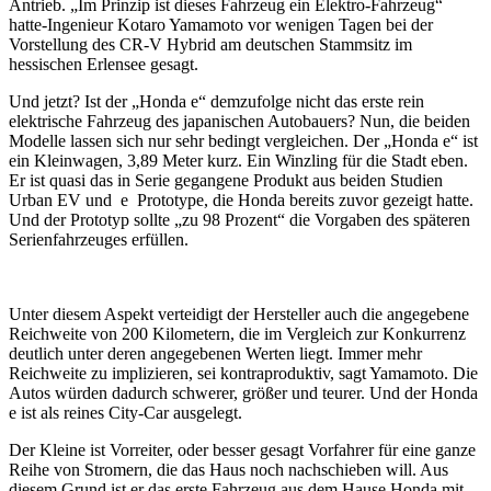
Antrieb. „Im Prinzip ist dieses Fahrzeug ein Elektro-Fahrzeug“
hatte-Ingenieur Kotaro Yamamoto vor wenigen Tagen bei der
Vorstellung des CR-V Hybrid am deutschen Stammsitz im
hessischen Erlensee gesagt.
Und jetzt? Ist der „Honda e“ demzufolge nicht das erste rein
elektrische Fahrzeug des japanischen Autobauers? Nun, die beiden
Modelle lassen sich nur sehr bedingt vergleichen. Der „Honda e“ ist
ein Kleinwagen, 3,89 Meter kurz. Ein Winzling für die Stadt eben.
Er ist quasi das in Serie gegangene Produkt aus beiden Studien
Urban EV und e Prototype, die Honda bereits zuvor gezeigt hatte.
Und der Prototyp sollte „zu 98 Prozent“ die Vorgaben des späteren
Serienfahrzeuges erfüllen.
Unter diesem Aspekt verteidigt der Hersteller auch die angegebene
Reichweite von 200 Kilometern, die im Vergleich zur Konkurrenz
deutlich unter deren angegebenen Werten liegt. Immer mehr
Reichweite zu implizieren, sei kontraproduktiv, sagt Yamamoto. Die
Autos würden dadurch schwerer, größer und teurer. Und der Honda
e ist als reines City-Car ausgelegt.
Der Kleine ist Vorreiter, oder besser gesagt Vorfahrer für eine ganze
Reihe von Stromern, die das Haus noch nachschieben will. Aus
diesem Grund ist er das erste Fahrzeug aus dem Hause Honda mit