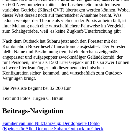
zu 600 Newtonmetern mittels der Laschenkette im stufenlosen
variablen Getriebe (Kürzel CVT) übertragen werden können. Wobei
dieser Wert derzeit noch auf theoretischer Annahme beruht. Was
jedoch weniger der Theorie als vielmehr der Praxis anheim fällt, ist
ihrer Meinung nach eine wirtschaftlichere Fahrweise im Vergleich
zum Schaltgetriebe, weil es keine Zugkraft-Unterbrechung gibt
Nach dem Outback hat Subaru jetzt auch den Forester mit der
Kombination Boxerdiesel / Lineartronic ausgestattet. Der Forester
bleibt Name und Bestimmung treu, ist ein durchaus zeitgemäß
angepasster und aufgepeppter zweckmäßiger Geländekombi, der
fünf Personen, mehr als 1500 Liter Gepäck und bis zu zwei Tonnen
schwere Pferdeanhänger mit dieser neuen technischen
Konfiguration sicher, kommod, und wirtschaftlich zum Outdoor-
Vergnügen bringt.
Die Preisliste beginnt bei 32.200 Eur.
Text und Fotos: Jürgen C. Braun
Beitrags-Navigation
Familienvan und Nutzfahrzeug: Der doppelte Doblo
(K)einer für Alle: Der neue Subaru Outback im Check