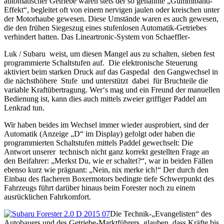
automatischer Getriebe waren stets der so genannte „Gummiband-
Effekt“, begleitet oft von einem nervigen jaulen oder kreischen unter
der Motorhaube gewesen. Diese Umstände waren es auch gewesen,
die den frühen Siegeszug eines stufenlosen Automatik-Getriebes
verhindert hatten. Das Lineartronic-System von Schaeffler-
Luk / Subaru weist, um diesen Mangel aus zu schalten, sieben fest
programmierte Schaltstufen auf. Die elektronische Steuerung
aktiviert beim starken Druck auf das Gaspedal den Gangwechsel in
die nächsthöhere Stufe und unterstützt dabei für Bruchteile die
variable Kraftübertragung. Wer‘s mag und ein Freund der manuellen
Bedienung ist, kann dies auch mittels zweier griffiger Paddel am
Lenkrad tun.
Wir haben beides im Wechsel immer wieder ausprobiert, sind der
Automatik (Anzeige „D“ im Display) gefolgt oder haben die
programmierten Schaltstufen mittels Paddel gewechselt: Die
Antwort unserer technisch nicht ganz korrekt gestellten Frage an
den Beifahrer: „Merkst Du, wie er schaltet?“, war in beiden Fällen
ebenso kurz wie prägnant: „Nein, nix merke ich!“ Der durch den
Einbau des flacheren Boxermotors bedingte tiefe Schwerpunkt des
Fahrzeugs führt darüber hinaus beim Forester noch zu einem
ausrücklichen Fahrkomfort.
Die Technik-„Evangelisten“ des
Autobauers und des Getriebe-Marktführers glauben, dass Kräfte bis