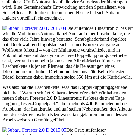
stufenlose CVT-Automatik auf alle vier Antriebsräder übertragen
wird. Eine Gemeinschafts-Entwicklung mit den Spezialisten von
Schaeffler-LuK. In dieser technischen Nische hat sich Subaru
äußerst vorteilhaft eingerechnet .
Die stufenlose Lineartronic basiert
wie die Multitronic-Automatik bei Audi auf einer Laschenkette, die
das über viele Jahre hinweg benutzte Schubgliederband abgelöst
hat. Doch während Ingolstadt sich – einer Konzernvorgabe aus
Wolfsburg folgend – von der Multitronic verabschiedet und in
Zukunft alleine auf das dynamischere Doppelkupplungs-Getriebe
setzt, vertraut man beim japanischen Allrad-Markenführer der
Laschenkette als jenem Element, das die Belastungen eines
Dieselmotors mit hohen Drehmomenten aus hält. Beim Forester
Diesel kommen dabei immerhin stolze 350 Nm auf die Kurbelwelle.
Was also hat die Laschenkette, was das Doppelkupplungsgetriebe
nicht hat? Warum schlägt Subaru diesen Weg ein? Wir haben den
neuen Subaru Forester 2.0 D Lineartronic für kues.de zwei Tage
lang im „Tester-Doppelpack“ über mehr als 400 Kilometer auf der
Autobahn, der Landstraße und auf steilen Nebenstraßen des Allgäus
und des österreichischen Kleinwalsertals gefahren und uns dessen
Arbeitsweise zu Gemüte geführt.
Die Crux stufenloser