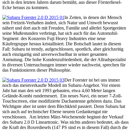
sich in den letzten Jahren darum bemüht, aus dieser Försterliesel-
Ecke heraus zu kommen.
In Zeiten, in denen der Mensch
sein Freizeit-Verhalten ändert, sich Natur und Umwelt bewusst
nähert und dort auch mit Freuden, Familie und allerlei Sportgeräten
seine Mußestunden verbringt, hat sich auch für das Automobil-
Segment des Konzerns Fuji Heavy Industries eine neue
Käufergruppe heraus kristallisiert. Die Botschaft lautet in diesem
Fall: Subaru ist trendy, aufgeschlossen, sportlich, aber gleichzeitig
auch einzigartig und unverwechselbar in seiner gesamten
Anmutung. Die hohe Kundenzufriedenheit, die der Allradspezialist
in diversen Untersuchungen immer wieder nachweist, sprechen für
das Funktionieren dieser Philosophie.
Der Forester ist bei uns immer
noch das meistverkaufte Modell im Subaru-Angebot. Vor einem
Jahr hat man den seit 1993 gebauten, etwa 4,60 Meter langen
Gelände-Kombi runderneuert. Ein neues Navi, ein neuer 7-Zoll-
Touchscrreen, eine modifizierte Dachantenne gehören dazu. Das
Wichtigste aber ist unter dem Blechkleid passiert. Denn Subaru hat
sich auch auf technischer Ebene neuem Gedankengut nie
verschlossen. Am letzten März-Wochenende beginnt der Verkauf
des Subaru 2.0 D Lineartronic. Was nichts anderes bedeutet, als dass
die Kraft des Boxerdiesels (147 PS sind es in diesem Fall) durch die