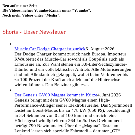
Neu auf meiner Seite:
Die Videos meines Youtube-Kanals unter "Youtube".
Noch mehr Videos unter "Media".
Shorts - Unser Newsletter
Muscle Car Dodge Charger ist zurück
6. August 2026
Der Dodge Charger kommt zurück nach Europa. Importeur
KWA bietet das Muscle-Car sowohl als Coupé als auch als
Limousine an. Zur Wahl stehen ein 3,0-Liter-Sechszylinder-
Biturbo und ein vollelektrischer Antrieb. Alle Motorisierungen
sind mit Allradantrieb gekoppelt, wobei beim Verbrenner bis
zu 100 Prozent der Kraft auch allein auf die Hinterachse
wirken können. Den Benziner gibt es…
Der Genesis GV60 Magma kommt in Kürze
4. Juni 2026
Genesis bringt mit dem GV60 Magma einen High-
Performance-Ableger seiner Elektrobaureihe. Das Sportmodell
leistet im Boost-Modus bis zu 478 kW (650 PS), beschleunigt
in 3,4 Sekunden von 0 auf 100 km/h und erreicht eine
Höchstgeschwindigkeit von 264 km/h. Das Drehmoment
beträgt 790 Newtonmeter. Über die „Magma“-Taste am
Lenkrad lassen sich spezielle Fahrmodi – darunter „GT“