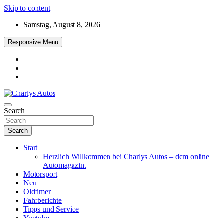
Skip to content
Samstag, August 8, 2026
Responsive Menu
Das neue Automagazin – global. regional. informativ. interaktiv
Search
Charlys Autos
Search
Start
Herzlich Willkommen bei Charlys Autos – dem online
Automagazin.
Motorsport
Neu
Oldtimer
Fahrberichte
Tipps und Service
Youtube