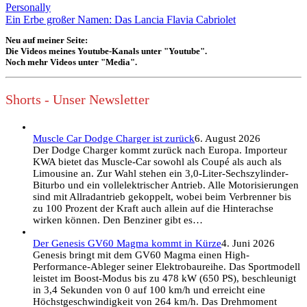
Personally
Ein Erbe großer Namen: Das Lancia Flavia Cabriolet
Neu auf meiner Seite:
Die Videos meines Youtube-Kanals unter "Youtube".
Noch mehr Videos unter "Media".
Shorts - Unser Newsletter
Muscle Car Dodge Charger ist zurück
6. August 2026
Der Dodge Charger kommt zurück nach Europa. Importeur
KWA bietet das Muscle-Car sowohl als Coupé als auch als
Limousine an. Zur Wahl stehen ein 3,0-Liter-Sechszylinder-
Biturbo und ein vollelektrischer Antrieb. Alle Motorisierungen
sind mit Allradantrieb gekoppelt, wobei beim Verbrenner bis
zu 100 Prozent der Kraft auch allein auf die Hinterachse
wirken können. Den Benziner gibt es…
Der Genesis GV60 Magma kommt in Kürze
4. Juni 2026
Genesis bringt mit dem GV60 Magma einen High-
Performance-Ableger seiner Elektrobaureihe. Das Sportmodell
leistet im Boost-Modus bis zu 478 kW (650 PS), beschleunigt
in 3,4 Sekunden von 0 auf 100 km/h und erreicht eine
Höchstgeschwindigkeit von 264 km/h. Das Drehmoment