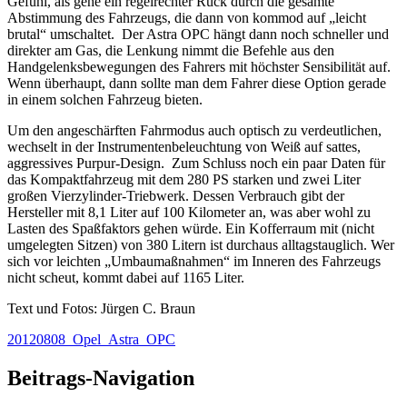
Gefühl, als gehe ein regelrechter Ruck durch die gesamte
Abstimmung des Fahrzeugs, die dann von kommod auf „leicht
brutal“ umschaltet. Der Astra OPC hängt dann noch schneller und
direkter am Gas, die Lenkung nimmt die Befehle aus den
Handgelenksbewegungen des Fahrers mit höchster Sensibilität auf.
Wenn überhaupt, dann sollte man dem Fahrer diese Option gerade
in einem solchen Fahrzeug bieten.
Um den angeschärften Fahrmodus auch optisch zu verdeutlichen,
wechselt in der Instrumentenbeleuchtung von Weiß auf sattes,
aggressives Purpur-Design. Zum Schluss noch ein paar Daten für
das Kompaktfahrzeug mit dem 280 PS starken und zwei Liter
großen Vierzylinder-Triebwerk. Dessen Verbrauch gibt der
Hersteller mit 8,1 Liter auf 100 Kilometer an, was aber wohl zu
Lasten des Spaßfaktors gehen würde. Ein Kofferraum mit (nicht
umgelegten Sitzen) von 380 Litern ist durchaus alltagstauglich. Wer
sich vor leichten „Umbaumaßnahmen“ im Inneren des Fahrzeugs
nicht scheut, kommt dabei auf 1165 Liter.
Text und Fotos: Jürgen C. Braun
20120808_Opel_Astra_OPC
Beitrags-Navigation