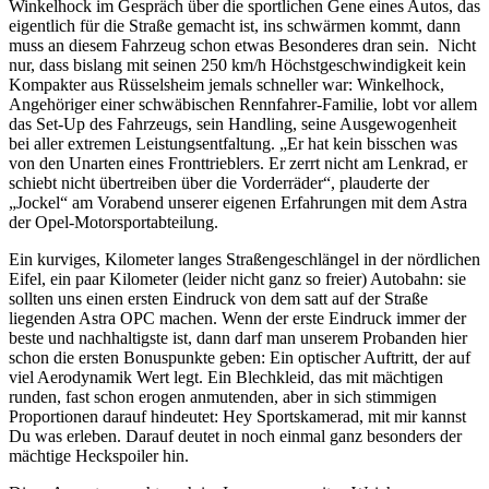
Winkelhock im Gespräch über die sportlichen Gene eines Autos, das
eigentlich für die Straße gemacht ist, ins schwärmen kommt, dann
muss an diesem Fahrzeug schon etwas Besonderes dran sein. Nicht
nur, dass bislang mit seinen 250 km/h Höchstgeschwindigkeit kein
Kompakter aus Rüsselsheim jemals schneller war: Winkelhock,
Angehöriger einer schwäbischen Rennfahrer-Familie, lobt vor allem
das Set-Up des Fahrzeugs, sein Handling, seine Ausgewogenheit
bei aller extremen Leistungsentfaltung. „Er hat kein bisschen was
von den Unarten eines Fronttrieblers. Er zerrt nicht am Lenkrad, er
schiebt nicht übertreiben über die Vorderräder“, plauderte der
„Jockel“ am Vorabend unserer eigenen Erfahrungen mit dem Astra
der Opel-Motorsportabteilung.
Ein kurviges, Kilometer langes Straßengeschlängel in der nördlichen
Eifel, ein paar Kilometer (leider nicht ganz so freier) Autobahn: sie
sollten uns einen ersten Eindruck von dem satt auf der Straße
liegenden Astra OPC machen. Wenn der erste Eindruck immer der
beste und nachhaltigste ist, dann darf man unserem Probanden hier
schon die ersten Bonuspunkte geben: Ein optischer Auftritt, der auf
viel Aerodynamik Wert legt. Ein Blechkleid, das mit mächtigen
runden, fast schon erogen anmutenden, aber in sich stimmigen
Proportionen darauf hindeutet: Hey Sportskamerad, mit mir kannst
Du was erleben. Darauf deutet in noch einmal ganz besonders der
mächtige Heckspoiler hin.