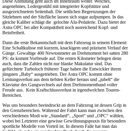
Diese Anmutung geht auch im Innenraum weiter. Weiches,
angenehmes, Ledergestühl mit integrierter Kopfstütze und
ausgezeichnetem Seitenhalt. Die seitlichen Begrenzungen der
Sitzlehnen und der Sitzfläche lassen sich sogar aufpumpen. In das
gleiche Kaliber schlägt die gelochte Alu-Pedalerie. Dazu bietet der
Astra OPC bei aller Kompaktheit noch ausreichend Kopf- und
Beinfreiheit.
Dann die erste Bekanntschaft mit dem Fahrzeug in seinem Element:
Eine Schaltkulisse mit kurzem, knackigem und präzisem Verlauf der
Gänge. Gewaltige 400 Newtonmeter an Drehmoment bei satten 280
PS: da kommt Vorfreude auf. Die ersten Kilometer belegen denn
auch, dass die Zahlen nicht nur blanke Makulatur sind. Das
gefürchtete Turboloch früherer Tage haben die Entwickler ihrem
jüngsten „Baby“ ausgetrieben. Der Astra OPC kommt ohne
Leistungsverlust aus dem tiefsten Keller heraus und „jubelt“ die
Klaviatur des Gangwechsels auf dem Drehmomentband voller
Freude aus. Kein Kraftschlussverlust in irgendwelchen Touren-
Bereichen.
Was uns besonders beeindruckt an dem Fahrzeug ist dessen Grip in
den Grenzbereichen. Während der Fahrt kann man zwischen den
verschiedenen Modi wie „Standard“, „Sport“ und „OPC“ wählen,
wobei bei Letzterer eine gewisse Gewöhnungspraxis für besonders
sportliche Modelle von Vorteil ist. In diesem Falle hat man das