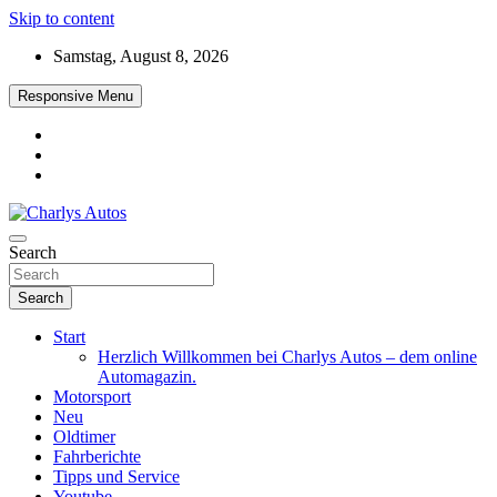
Skip to content
Samstag, August 8, 2026
Responsive Menu
Das neue Automagazin – global. regional. informativ. interaktiv
Search
Charlys Autos
Search
Start
Herzlich Willkommen bei Charlys Autos – dem online
Automagazin.
Motorsport
Neu
Oldtimer
Fahrberichte
Tipps und Service
Youtube