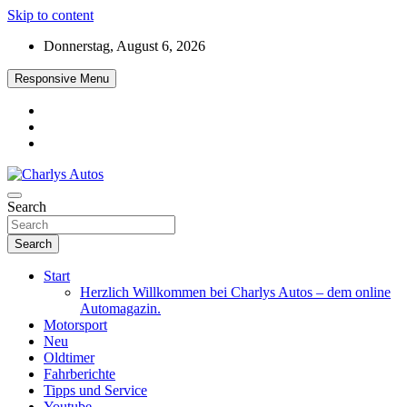
Skip to content
Donnerstag, August 6, 2026
Responsive Menu
Das neue Automagazin – global. regional. informativ. interaktiv
Search
Charlys Autos
Search
Start
Herzlich Willkommen bei Charlys Autos – dem online
Automagazin.
Motorsport
Neu
Oldtimer
Fahrberichte
Tipps und Service
Youtube