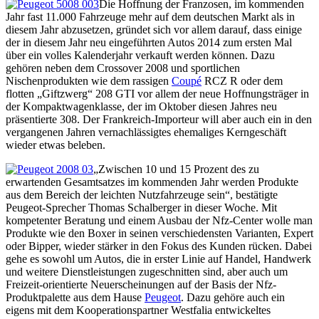
Die Hoffnung der Franzosen, im kommenden
Jahr fast 11.000 Fahrzeuge mehr auf dem deutschen Markt als in
diesem Jahr abzusetzen, gründet sich vor allem darauf, dass einige
der in diesem Jahr neu eingeführten Autos 2014 zum ersten Mal
über ein volles Kalenderjahr verkauft werden können. Dazu
gehören neben dem Crossover 2008 und sportlichen
Nischenprodukten wie dem rassigen
Coupé
RCZ R oder dem
flotten „Giftzwerg“ 208 GTI vor allem der neue Hoffnungsträger in
der Kompaktwagenklasse, der im Oktober diesen Jahres neu
präsentierte 308. Der Frankreich-Importeur will aber auch ein in den
vergangenen Jahren vernachlässigtes ehemaliges Kerngeschäft
wieder etwas beleben.
„Zwischen 10 und 15 Prozent des zu
erwartenden Gesamtsatzes im kommenden Jahr werden Produkte
aus dem Bereich der leichten Nutzfahrzeuge sein“, bestätigte
Peugeot-Sprecher Thomas Schalberger in dieser Woche. Mit
kompetenter Beratung und einem Ausbau der Nfz-Center wolle man
Produkte wie den Boxer in seinen verschiedensten Varianten, Expert
oder Bipper, wieder stärker in den Fokus des Kunden rücken. Dabei
gehe es sowohl um Autos, die in erster Linie auf Handel, Handwerk
und weitere Dienstleistungen zugeschnitten sind, aber auch um
Freizeit-orientierte Neuerscheinungen auf der Basis der Nfz-
Produktpalette aus dem Hause
Peugeot
. Dazu gehöre auch ein
eigens mit dem Kooperationspartner Westfalia entwickeltes