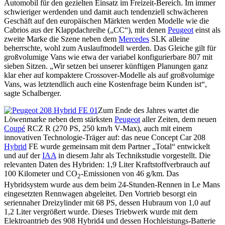
Automobil für den gezielten Einsatz im Freizeit-Bereich. Im immer
schwieriger werdenden und damit auch tendenziell schwächeren
Geschäft auf den europäischen Märkten werden Modelle wie die
Cabrios aus der Klappdachreihe („CC“), mit denen
Peugeot
einst als
zweite Marke die Szene neben dem
Mercedes
SLK alleine
beherrschte, wohl zum Auslaufmodell werden. Das Gleiche gilt für
großvolumige Vans wie etwa der variabel konfigurierbare 807 mit
sieben Sitzen. „Wir setzen bei unserer künftigen Planungen ganz
klar eher auf kompaktere Crossover-Modelle als auf großvolumige
Vans, was letztendlich auch eine Kostenfrage beim Kunden ist“,
sagte Schalberger.
Zum Ende des Jahres wartet die
Löwenmarke neben dem stärksten
Peugeot
aller Zeiten, dem neuen
Coupé
RCZ R (270 PS, 250 km/h V-Max), auch mit einem
innovativen Technologie-Träger auf: das neue Concept Car 208
Hybrid
FE wurde gemeinsam mit dem Partner „Total“ entwickelt
und auf der
IAA
in diesem Jahr als Technikstudie vorgestellt. Die
relevanten Daten des Hybriden: 1,9 Liter Kraftstoffverbrauch auf
100 Kilometer und CO
-Emissionen von 46 g/km. Das
2
Hybridsystem wurde aus dem beim 24-Stunden-Rennen in Le Mans
eingesetzten Rennwagen abgeleitet. Den Vortrieb besorgt ein
seriennaher Dreizylinder mit 68 PS, dessen Hubraum von 1,0 auf
1,2 Liter vergrößert wurde. Dieses Triebwerk wurde mit dem
Elektroantrieb des 908 Hybrid4 und dessen Hochleistungs-Batterie