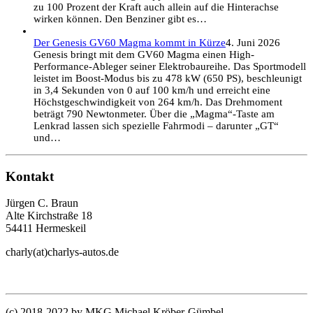
zu 100 Prozent der Kraft auch allein auf die Hinterachse
wirken können. Den Benziner gibt es…
Der Genesis GV60 Magma kommt in Kürze
4. Juni 2026
Genesis bringt mit dem GV60 Magma einen High-
Performance-Ableger seiner Elektrobaureihe. Das Sportmodell
leistet im Boost-Modus bis zu 478 kW (650 PS), beschleunigt
in 3,4 Sekunden von 0 auf 100 km/h und erreicht eine
Höchstgeschwindigkeit von 264 km/h. Das Drehmoment
beträgt 790 Newtonmeter. Über die „Magma“-Taste am
Lenkrad lassen sich spezielle Fahrmodi – darunter „GT“
und…
Kontakt
Jürgen C. Braun
Alte Kirchstraße 18
54411 Hermeskeil
charly(at)charlys-autos.de
(c) 2018-2022 by MKG Michael Kröber-Gümbel