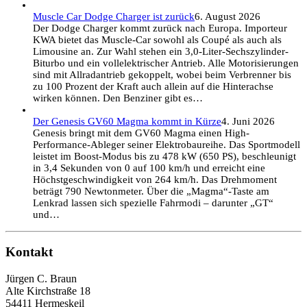
Muscle Car Dodge Charger ist zurück
6. August 2026
Der Dodge Charger kommt zurück nach Europa. Importeur
KWA bietet das Muscle-Car sowohl als Coupé als auch als
Limousine an. Zur Wahl stehen ein 3,0-Liter-Sechszylinder-
Biturbo und ein vollelektrischer Antrieb. Alle Motorisierungen
sind mit Allradantrieb gekoppelt, wobei beim Verbrenner bis
zu 100 Prozent der Kraft auch allein auf die Hinterachse
wirken können. Den Benziner gibt es…
Der Genesis GV60 Magma kommt in Kürze
4. Juni 2026
Genesis bringt mit dem GV60 Magma einen High-
Performance-Ableger seiner Elektrobaureihe. Das Sportmodell
leistet im Boost-Modus bis zu 478 kW (650 PS), beschleunigt
in 3,4 Sekunden von 0 auf 100 km/h und erreicht eine
Höchstgeschwindigkeit von 264 km/h. Das Drehmoment
beträgt 790 Newtonmeter. Über die „Magma“-Taste am
Lenkrad lassen sich spezielle Fahrmodi – darunter „GT“
und…
Kontakt
Jürgen C. Braun
Alte Kirchstraße 18
54411 Hermeskeil