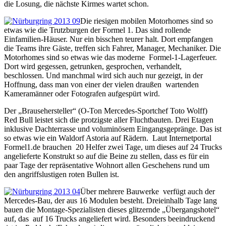
die Losung, die nächste Kirmes wartet schon.
Die riesigen mobilen Motorhomes sind so
etwas wie die Trutzburgen der Formel 1. Das sind rollende
Einfamilien-Häuser. Nur ein bisschen teurer halt. Dort empfangen
die Teams ihre Gäste, treffen sich Fahrer, Manager, Mechaniker. Die
Motorhomes sind so etwas wie das moderne Formel-1-Lagerfeuer.
Dort wird gegessen, getrunken, gesprochen, verhandelt,
beschlossen. Und manchmal wird sich auch nur gezeigt, in der
Hoffnung, dass man von einer der vielen draußen wartenden
Kameramänner oder Fotografen aufgespürt wird.
Der „Brausehersteller“ (O-Ton Mercedes-Sportchef Toto Wolff)
Red Bull leistet sich die protzigste aller Fluchtbauten. Drei Etagen
inklusive Dachterrasse und voluminösem Eingangsgepränge. Das ist
so etwas wie ein Waldorf Astoria auf Rädern. Laut Internetportal
Formel1.de brauchen 20 Helfer zwei Tage, um dieses auf 24 Trucks
angelieferte Konstrukt so auf die Beine zu stellen, dass es für ein
paar Tage der repräsentative Wohnort allen Geschehens rund um
den angriffslustigen roten Bullen ist.
Über mehrere Bauwerke verfügt auch der
Mercedes-Bau, der aus 16 Modulen besteht. Dreieinhalb Tage lang
bauen die Montage-Spezialisten dieses glitzernde „Übergangshotel“
auf, das auf 16 Trucks angeliefert wird. Besonders beeindruckend