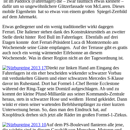
ist im Paddock (Fahrerlager) die – zwar räumlich etwas kleinere –
dafür um so ungewöhnlichere Glitzerfassade von McLaren. Dieses
mobile Eigenheim hat so etwas von einem großen Spiegel-Zerrbild
auf dem Jahrmarkt.
Etwas gediegener und ein wenig traditioneller wirkt dagegen
Ferrari. Die Italiener stehen dank des Konstrukteurstitels an zweiter
Stelle direkt hinter Red Bull im Fahrerlager. Ebenfalls auf drei
Etagen konnte dort Ferrari-Präsident Luca di Montezemolo am
Wochenende seine Gäste empfangen. Auf der Terrasse gibt es gratis
auch noch ein wenig wärmender Eifelsonne an diesem
Wochenende. Was in dieser Region nicht an der Tagesordnung ist.
Direkt zur linken Hand am Eingang des
Fahrerlagers ist ein eher bescheiden wirkender schwarzer Vorbau
mit verdunkelten Gläsern und einer schwarzen Mercedes S-Klasse
davor im Ruhestand. Dort hat Formel-1-Chef Bernie Ecclestone
während der Ring-Tage sein Domizil aufgeschlagen. Ab und zu
kommt der kleine Pfund-Milliardär aus seiner Kommando-Zentrale
heraus, stets in schwarzer Hose und weißem Hemd gekleidet. Dann
winkt er einen seiner wartenden Befehlsempfänger zu einer kurzen
Unterweisung heran. So, dass man den Eindruck hat, auf
Knopfdruck drehen sich jetzt alle Räder im großen Formel-1-Zirkus.
Auf dem PS-Boulevard flanieren alle jene,
die wichtig sind in diesem Geschäft von Menschen, Motoren und