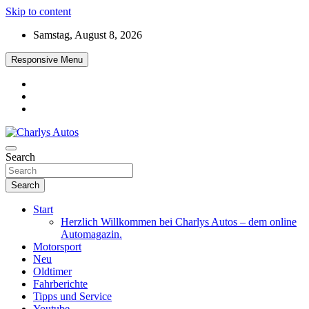
Skip to content
Samstag, August 8, 2026
Responsive Menu
Das neue Automagazin – global. regional. informativ. interaktiv
Search
Charlys Autos
Search
Start
Herzlich Willkommen bei Charlys Autos – dem online
Automagazin.
Motorsport
Neu
Oldtimer
Fahrberichte
Tipps und Service
Youtube