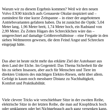
Warum wir zu diesem Ergebnis kommen? Weil wir den neuen
Volvo EX90 kürzlich aufs Genaueste Okular-inspiziert und –
zumindest für eine kurze Zeitspanne – in einer der angebotenen
Antriebsvarianten gefahren haben. Da ist zunächst die Optik: 5,04
Meter lang, 1,96 Meter breit, 1,74 Meter hoch, ein Radstand von
2,99 Meter. Zu Zeiten Hägars des Schrecklichen wäre das –
umgerechnet auf damalige Größenverhältnisse – eine Fregatte in den
sieben Weltmeeren gewesen, die dem Feind Angst und Schrecken
eingejagt hätte.
Das aber ist heute nicht mehr das erklärte Ziel der Autobauer aus
dem Land der Elche. Im Gegenteil: Das Thema Sicherheit für die
bis zu sieben Insassen, aber auch für Menschen und Tiere im
direkten Umkreis des mächtigen Elektro-Riesen, steht über allem.
Gefolgt in kaum noch messbarer Distanz zu Nachhaltigkeit,
Komfort und Praktikabilität.
Viele clevere Tricks wie verschiebbare Sitze in der zweiten Reihe,
elektrische Sitze in der letzten Reihe, die man auf Knopfdruck hoch
oder umklappen oder bei Nichtgebrauch auch ganz versenken kann,