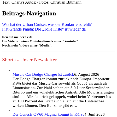
Text: Charlys Autos: / Fotos: Christian Bittmann
Beitrags-Navigation
Was hat der Urban Cruiser, was der Konkurrenz fehlt?
Fiat Grande Panda: Die „Tolle Kiste“ ist wieder da
Neu auf meiner Seite:
Die Videos meines Youtube-Kanals unter "Youtube".
Noch mehr Videos unter "Media".
Shorts - Unser Newsletter
Muscle Car Dodge Charger ist zurück
6. August 2026
Der Dodge Charger kommt zurück nach Europa. Importeur
KWA bietet das Muscle-Car sowohl als Coupé als auch als
Limousine an. Zur Wahl stehen ein 3,0-Liter-Sechszylinder-
Biturbo und ein vollelektrischer Antrieb. Alle Motorisierungen
sind mit Allradantrieb gekoppelt, wobei beim Verbrenner bis
zu 100 Prozent der Kraft auch allein auf die Hinterachse
wirken können. Den Benziner gibt es…
Der Genesis GV60 Magma kommt in Kürze
4. Juni 2026