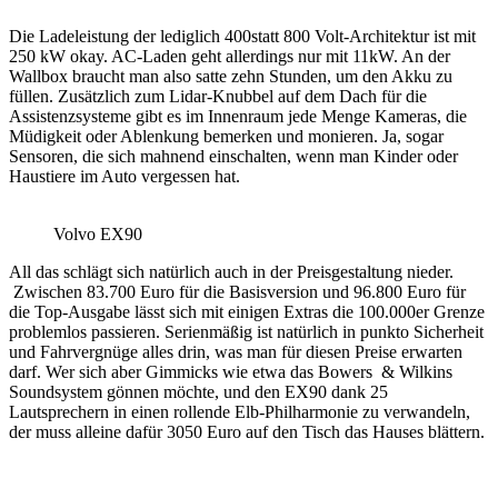
Die Ladeleistung der lediglich 400statt 800 Volt-Architektur ist mit
250 kW okay. AC-Laden geht allerdings nur mit 11kW. An der
Wallbox braucht man also satte zehn Stunden, um den Akku zu
füllen. Zusätzlich zum Lidar-Knubbel auf dem Dach für die
Assistenzsysteme gibt es im Innenraum jede Menge Kameras, die
Müdigkeit oder Ablenkung bemerken und monieren. Ja, sogar
Sensoren, die sich mahnend einschalten, wenn man Kinder oder
Haustiere im Auto vergessen hat.
Volvo EX90
All das schlägt sich natürlich auch in der Preisgestaltung nieder.
Zwischen 83.700 Euro für die Basisversion und 96.800 Euro für
die Top-Ausgabe lässt sich mit einigen Extras die 100.000er Grenze
problemlos passieren. Serienmäßig ist natürlich in punkto Sicherheit
und Fahrvergnüge alles drin, was man für diesen Preise erwarten
darf. Wer sich aber Gimmicks wie etwa das Bowers & Wilkins
Soundsystem gönnen möchte, und den EX90 dank 25
Lautsprechern in einen rollende Elb-Philharmonie zu verwandeln,
der muss alleine dafür 3050 Euro auf den Tisch das Hauses blättern.