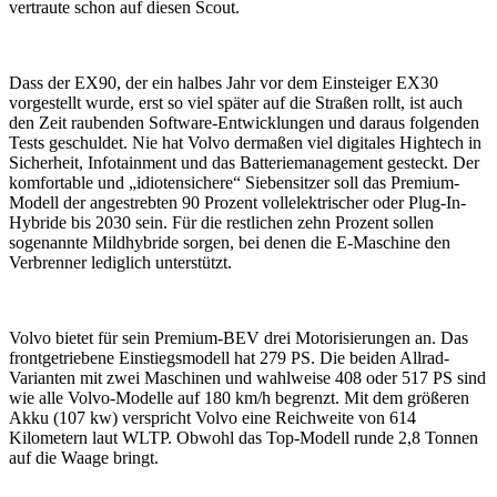
vertraute schon auf diesen Scout.
Dass der EX90, der ein halbes Jahr vor dem Einsteiger EX30
vorgestellt wurde, erst so viel später auf die Straßen rollt, ist auch
den Zeit raubenden Software-Entwicklungen und daraus folgenden
Tests geschuldet. Nie hat Volvo dermaßen viel digitales Hightech in
Sicherheit, Infotainment und das Batteriemanagement gesteckt. Der
komfortable und „idiotensichere“ Siebensitzer soll das Premium-
Modell der angestrebten 90 Prozent vollelektrischer oder Plug-In-
Hybride bis 2030 sein. Für die restlichen zehn Prozent sollen
sogenannte Mildhybride sorgen, bei denen die E-Maschine den
Verbrenner lediglich unterstützt.
Volvo bietet für sein Premium-BEV drei Motorisierungen an. Das
frontgetriebene Einstiegsmodell hat 279 PS. Die beiden Allrad-
Varianten mit zwei Maschinen und wahlweise 408 oder 517 PS sind
wie alle Volvo-Modelle auf 180 km/h begrenzt. Mit dem größeren
Akku (107 kw) verspricht Volvo eine Reichweite von 614
Kilometern laut WLTP. Obwohl das Top-Modell runde 2,8 Tonnen
auf die Waage bringt.