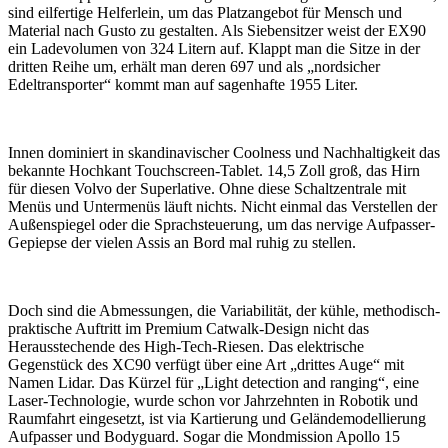
sind eilfertige Helferlein, um das Platzangebot für Mensch und
Material nach Gusto zu gestalten. Als Siebensitzer weist der EX90
ein Ladevolumen von 324 Litern auf. Klappt man die Sitze in der
dritten Reihe um, erhält man deren 697 und als „nordsicher
Edeltransporter“ kommt man auf sagenhafte 1955 Liter.
Innen dominiert in skandinavischer Coolness und Nachhaltigkeit das
bekannte Hochkant Touchscreen-Tablet. 14,5 Zoll groß, das Hirn
für diesen Volvo der Superlative. Ohne diese Schaltzentrale mit
Menüs und Untermenüs läuft nichts. Nicht einmal das Verstellen der
Außenspiegel oder die Sprachsteuerung, um das nervige Aufpasser-
Gepiepse der vielen Assis an Bord mal ruhig zu stellen.
Doch sind die Abmessungen, die Variabilität, der kühle, methodisch-
praktische Auftritt im Premium Catwalk-Design nicht das
Herausstechende des High-Tech-Riesen. Das elektrische
Gegenstück des XC90 verfügt über eine Art „drittes Auge“ mit
Namen Lidar. Das Kürzel für „Light detection and ranging“, eine
Laser-Technologie, wurde schon vor Jahrzehnten in Robotik und
Raumfahrt eingesetzt, ist via Kartierung und Geländemodellierung
Aufpasser und Bodyguard. Sogar die Mondmission Apollo 15