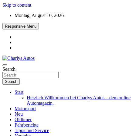
Skip to content
Montag, August 10, 2026
Responsive Menu
Das neue Automagazin – global. regional. informativ. interaktiv
Search
Charlys Autos
Search
Start
Herzlich Willkommen bei Charlys Autos – dem online
Automagazin.
Motorsport
Neu
Oldtimer
Fahrberichte
Tipps und Service
Youtube