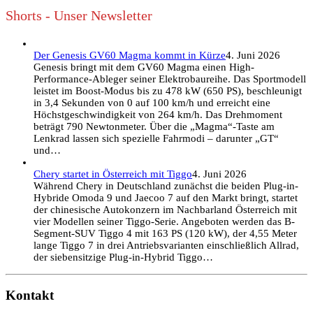
Shorts - Unser Newsletter
Der Genesis GV60 Magma kommt in Kürze
4. Juni 2026
Genesis bringt mit dem GV60 Magma einen High-
Performance-Ableger seiner Elektrobaureihe. Das Sportmodell
leistet im Boost-Modus bis zu 478 kW (650 PS), beschleunigt
in 3,4 Sekunden von 0 auf 100 km/h und erreicht eine
Höchstgeschwindigkeit von 264 km/h. Das Drehmoment
beträgt 790 Newtonmeter. Über die „Magma“-Taste am
Lenkrad lassen sich spezielle Fahrmodi – darunter „GT“
und…
Chery startet in Österreich mit Tiggo
4. Juni 2026
Während Chery in Deutschland zunächst die beiden Plug-in-
Hybride Omoda 9 und Jaecoo 7 auf den Markt bringt, startet
der chinesische Autokonzern im Nachbarland Österreich mit
vier Modellen seiner Tiggo-Serie. Angeboten werden das B-
Segment-SUV Tiggo 4 mit 163 PS (120 kW), der 4,55 Meter
lange Tiggo 7 in drei Antriebsvarianten einschließlich Allrad,
der siebensitzige Plug-in-Hybrid Tiggo…
Kontakt