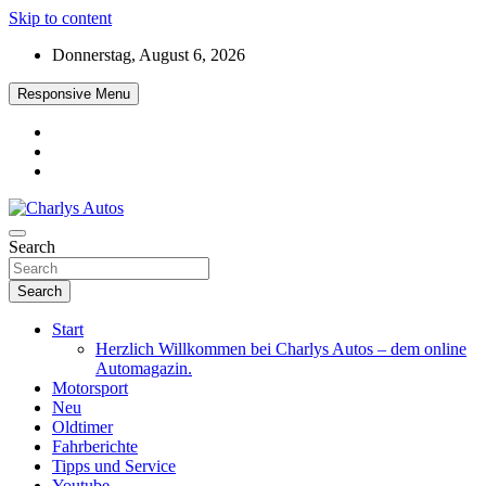
Skip to content
Donnerstag, August 6, 2026
Responsive Menu
Das neue Automagazin – global. regional. informativ. interaktiv
Search
Charlys Autos
Search
Start
Herzlich Willkommen bei Charlys Autos – dem online
Automagazin.
Motorsport
Neu
Oldtimer
Fahrberichte
Tipps und Service
Youtube