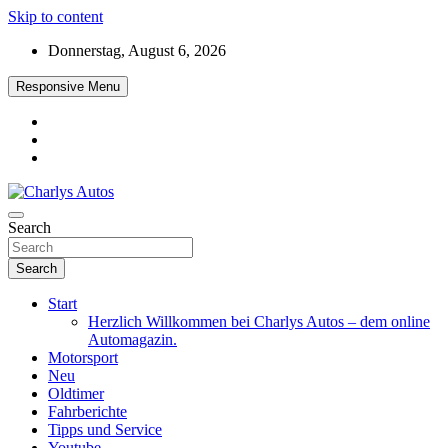
Skip to content
Donnerstag, August 6, 2026
Responsive Menu
Das neue Automagazin – global. regional. informativ. interaktiv
Search
Charlys Autos
Search
Start
Herzlich Willkommen bei Charlys Autos – dem online
Automagazin.
Motorsport
Neu
Oldtimer
Fahrberichte
Tipps und Service
Youtube