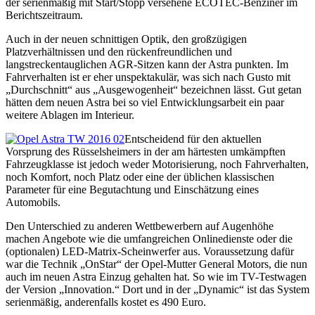
der serienmäßig mit Start/Stopp versehene ECOTEC-Benziner im
Berichtszeitraum.
Auch in der neuen schnittigen Optik, den großzügigen
Platzverhältnissen und den rückenfreundlichen und
langstreckentauglichen AGR-Sitzen kann der Astra punkten. Im
Fahrverhalten ist er eher unspektakulär, was sich nach Gusto mit
„Durchschnitt“ aus „Ausgewogenheit“ bezeichnen lässt. Gut getan
hätten dem neuen Astra bei so viel Entwicklungsarbeit ein paar
weitere Ablagen im Interieur.
Entscheidend für den aktuellen
Vorsprung des Rüsselsheimers in der am härtesten umkämpften
Fahrzeugklasse ist jedoch weder Motorisierung, noch Fahrverhalten,
noch Komfort, noch Platz oder eine der üblichen klassischen
Parameter für eine Begutachtung und Einschätzung eines
Automobils.
Den Unterschied zu anderen Wettbewerbern auf Augenhöhe
machen Angebote wie die umfangreichen Onlinedienste oder die
(optionalen) LED-Matrix-Scheinwerfer aus. Voraussetzung dafür
war die Technik „OnStar“ der Opel-Mutter General Motors, die nun
auch im neuen Astra Einzug gehalten hat. So wie im TV-Testwagen
der Version „Innovation.“ Dort und in der „Dynamic“ ist das System
serienmäßig, anderenfalls kostet es 490 Euro.