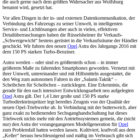
die auch gerne nach dem größten Widersacher aus Wolfsburg
benannt wird, gesetzt hat.
Vor allen Dingen in der in- und externen Datenkommunikation, der
Verbindung des Fahrzeugs zu seiner Umwelt, in intelligenten
Service- und Lichtlösungen aber auch in vielen, effektiven
Detailüberraschungen haben die Rüsselsheimer ihr Verkaufs-
„Schwergewicht“ bestens gerüstet in die Verkaufsräume der Händler
geschickt. Wir fuhren den neuen
Opel
Astra des Jahrgangs 2016 mit
dem 150 PS starken Turbo-Benziner.
Autos werden – oder sind es größtenteils schon – in immer
größerem Maße zu fahrenden Smartphones geworden. Vernetzt mit
ihrer Umwelt, untereinander und mit Hilfsmitteln ausgestattet, die
den Weg zum autonomen Fahren in der „Salami-Taktik“ –
Scheibchen für Scheibchen – zurücklegen. Eine Erkenntnis, die
gerade für den nach intensiver Entwicklungsarbeit neu aufgelegten
Opel
Astra gilt. Der 1,4 Liter große und 150 PS starke
Turbodirekteinspritzer legt beredtes Zeugnis von der Qualität der
neuen Opel-Triebwerke ab. In Verbindung mit der butterweich, aber
ganz exakt zu bedienenden Sechsganghandschaltung hat dieses
Triebwerk nichts mehr mit den Antriebssystemen gemein, die (nicht
nur) den Astra der vorangegangenen Modellgeneration für
Opel
zum Problemfall hatten werden lassen. Kultiviert, kraftvoll aus dem
„Keller“ heraus beschleunigend und mäßig im Verbrauch gibt sich