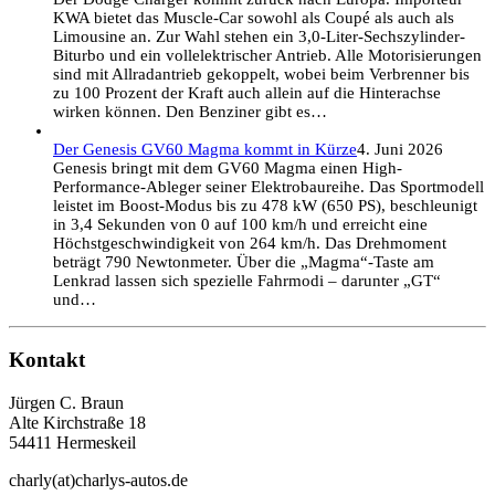
KWA bietet das Muscle-Car sowohl als Coupé als auch als
Limousine an. Zur Wahl stehen ein 3,0-Liter-Sechszylinder-
Biturbo und ein vollelektrischer Antrieb. Alle Motorisierungen
sind mit Allradantrieb gekoppelt, wobei beim Verbrenner bis
zu 100 Prozent der Kraft auch allein auf die Hinterachse
wirken können. Den Benziner gibt es…
Der Genesis GV60 Magma kommt in Kürze
4. Juni 2026
Genesis bringt mit dem GV60 Magma einen High-
Performance-Ableger seiner Elektrobaureihe. Das Sportmodell
leistet im Boost-Modus bis zu 478 kW (650 PS), beschleunigt
in 3,4 Sekunden von 0 auf 100 km/h und erreicht eine
Höchstgeschwindigkeit von 264 km/h. Das Drehmoment
beträgt 790 Newtonmeter. Über die „Magma“-Taste am
Lenkrad lassen sich spezielle Fahrmodi – darunter „GT“
und…
Kontakt
Jürgen C. Braun
Alte Kirchstraße 18
54411 Hermeskeil
charly(at)charlys-autos.de