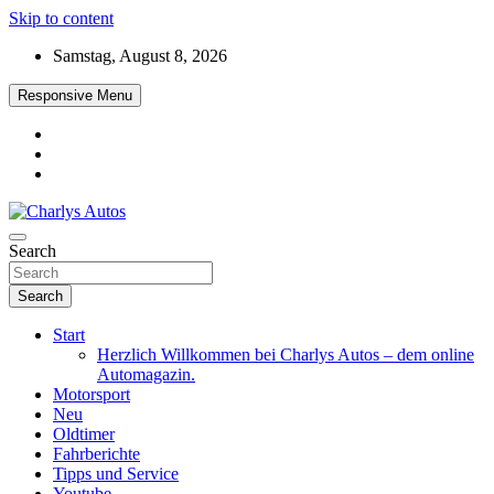
Skip to content
Samstag, August 8, 2026
Responsive Menu
Das neue Automagazin – global. regional. informativ. interaktiv
Search
Charlys Autos
Search
Start
Herzlich Willkommen bei Charlys Autos – dem online
Automagazin.
Motorsport
Neu
Oldtimer
Fahrberichte
Tipps und Service
Youtube