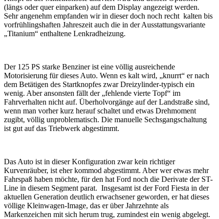
(längs oder quer einparken) auf dem Display angezeigt werden.
Sehr angenehm empfanden wir in dieser doch noch recht kalten bis
vorfrühlingshaften Jahreszeit auch die in der Ausstattungsvariante
„Titanium“ enthaltene Lenkradheizung.
Der 125 PS starke Benziner ist eine völlig ausreichende
Motorisierung für dieses Auto. Wenn es kalt wird, „knurrt“ er nach
dem Betätigen des Startknopfes zwar Dreizylinder-typisch ein
wenig. Aber ansonsten fällt der „fehlende vierte Topf“ im
Fahrverhalten nicht auf. Überholvorgänge auf der Landstraße sind,
wenn man vorher kurz herauf schaltet und etwas Drehmoment
zugibt, völlig unproblematisch. Die manuelle Sechsgangschaltung
ist gut auf das Triebwerk abgestimmt.
Das Auto ist in dieser Konfiguration zwar kein richtiger
Kurvenräuber, ist eher kommod abgestimmt. Aber wer etwas mehr
Fahrspaß haben möchte, für den hat Ford noch die Derivate der ST-
Line in diesem Segment parat. Insgesamt ist der Ford Fiesta in der
aktuellen Generation deutlich erwachsener geworden, er hat dieses
völlige Kleinwagen-Image, das er über Jahrzehnte als
Markenzeichen mit sich herum trug, zumindest ein wenig abgelegt.