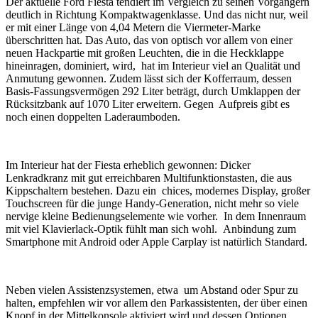
Der aktuelle Ford Fiesta tendiert im Vergleich zu seinen Vorgängern
deutlich in Richtung Kompaktwagenklasse. Und das nicht nur, weil
er mit einer Länge von 4,04 Metern die Viermeter-Marke
überschritten hat. Das Auto, das von optisch vor allem von einer
neuen Hackpartie mit großen Leuchten, die in die Heckklappe
hineinragen, dominiert, wird, hat im Interieur viel an Qualität und
Anmutung gewonnen. Zudem lässt sich der Kofferraum, dessen
Basis-Fassungsvermögen 292 Liter beträgt, durch Umklappen der
Rücksitzbank auf 1070 Liter erweitern. Gegen Aufpreis gibt es
noch einen doppelten Laderaumboden.
Im Interieur hat der Fiesta erheblich gewonnen: Dicker
Lenkradkranz mit gut erreichbaren Multifunktionstasten, die aus
Kippschaltern bestehen. Dazu ein chices, modernes Display, großer
Touchscreen für die junge Handy-Generation, nicht mehr so viele
nervige kleine Bedienungselemente wie vorher. In dem Innenraum
mit viel Klavierlack-Optik fühlt man sich wohl. Anbindung zum
Smartphone mit Android oder Apple Carplay ist natürlich Standard.
Neben vielen Assistenzsystemen, etwa um Abstand oder Spur zu
halten, empfehlen wir vor allem den Parkassistenten, der über einen
Knopf in der Mittelkonsole aktiviert wird und dessen Optionen