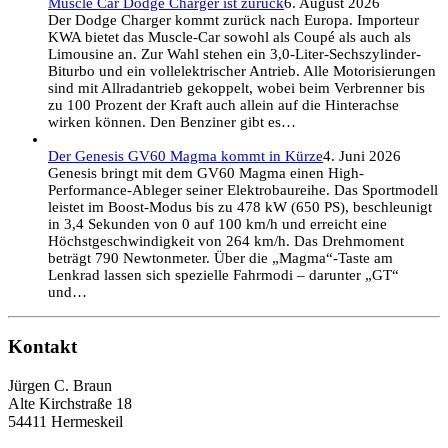
Muscle Car Dodge Charger ist zurück
6. August 2026
Der Dodge Charger kommt zurück nach Europa. Importeur
KWA bietet das Muscle-Car sowohl als Coupé als auch als
Limousine an. Zur Wahl stehen ein 3,0-Liter-Sechszylinder-
Biturbo und ein vollelektrischer Antrieb. Alle Motorisierungen
sind mit Allradantrieb gekoppelt, wobei beim Verbrenner bis
zu 100 Prozent der Kraft auch allein auf die Hinterachse
wirken können. Den Benziner gibt es…
Der Genesis GV60 Magma kommt in Kürze
4. Juni 2026
Genesis bringt mit dem GV60 Magma einen High-
Performance-Ableger seiner Elektrobaureihe. Das Sportmodell
leistet im Boost-Modus bis zu 478 kW (650 PS), beschleunigt
in 3,4 Sekunden von 0 auf 100 km/h und erreicht eine
Höchstgeschwindigkeit von 264 km/h. Das Drehmoment
beträgt 790 Newtonmeter. Über die „Magma“-Taste am
Lenkrad lassen sich spezielle Fahrmodi – darunter „GT“
und…
Kontakt
Jürgen C. Braun
Alte Kirchstraße 18
54411 Hermeskeil