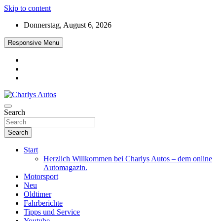
Skip to content
Donnerstag, August 6, 2026
Responsive Menu
Das neue Automagazin – global. regional. informativ. interaktiv
Search
Charlys Autos
Search
Start
Herzlich Willkommen bei Charlys Autos – dem online
Automagazin.
Motorsport
Neu
Oldtimer
Fahrberichte
Tipps und Service
Youtube