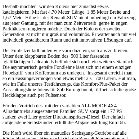
Deshalb möchten wir den Koleos hier zunächst etwas
katalogisieren. Mit fast 4,70 Meter Länge, 1,85 Meter Breite und
1,67 Meter Höhe ist der Renault-SUV nicht unbedingt ein Fahrzeug
aus jener Gattung, mit der man zum Zeitvertreib gerne in engen
Parkhäusern rangieren möchte. Doch der Koleos der zweiten
Generation ist nicht nur groß und voluminös. Er wartet auch mit viel
individuell gestaltbarem Raum und mit innovativen Lösungen auf.
Der Fünfsitzer lädt hinten wie vorn dazu ein, sich aus zu breiten.
Unter dem klappbaren Boden des 500 Liter fassenden
glattflächigen Ladeabteils befindet sich noch ein weiteres Staufach.
Die asymmetrisch geteilte Fondlehne lässt sich mit einem einzigen
Hebelgriff vom Kofferraum aus umlegen. Insgesamt erreicht man
so ein Fassungsvermögen von etwas mehr als 1700 Litern. Hat man,
wie im Falle unseres Testfahrzeugs, das Komfort-Plus-Paket der
Ausstattungslinie Intens für 850 Euro gebucht, öffnet sich die große
Heckklappe auch per Fußsensor.
Für den Vortrieb des mit dem variablen ALL MODE 4X4
Allradantriebs ausgestatteten Familien-SUV sorgt ein 177 PS
starker, zwei Liter großer Direkteinspritzer-Diesel. Der einfach
aufgeladene Selbstzünder erfüllt die Abgaseinstufung Euro 6b.
Die Kraft würd über ein manuelles Sechsgang-Getriebe auf alle
Räder übertragen. Hier macht sich die Renault-Kooperation mit