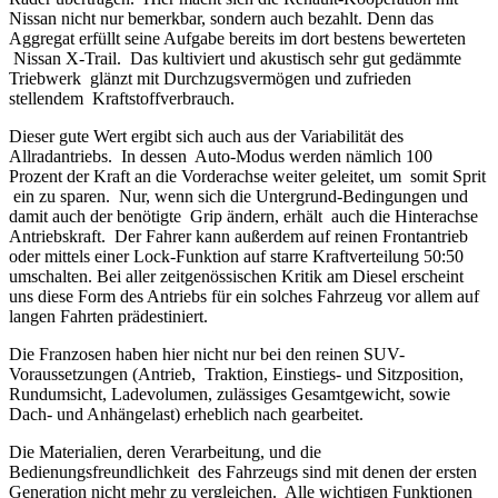
Nissan nicht nur bemerkbar, sondern auch bezahlt. Denn das
Aggregat erfüllt seine Aufgabe bereits im dort bestens bewerteten
Nissan X-Trail. Das kultiviert und akustisch sehr gut gedämmte
Triebwerk glänzt mit Durchzugsvermögen und zufrieden
stellendem Kraftstoffverbrauch.
Dieser gute Wert ergibt sich auch aus der Variabilität des
Allradantriebs. In dessen Auto-Modus werden nämlich 100
Prozent der Kraft an die Vorderachse weiter geleitet, um somit Sprit
ein zu sparen. Nur, wenn sich die Untergrund-Bedingungen und
damit auch der benötigte Grip ändern, erhält auch die Hinterachse
Antriebskraft. Der Fahrer kann außerdem auf reinen Frontantrieb
oder mittels einer Lock-Funktion auf starre Kraftverteilung 50:50
umschalten. Bei aller zeitgenössischen Kritik am Diesel erscheint
uns diese Form des Antriebs für ein solches Fahrzeug vor allem auf
langen Fahrten prädestiniert.
Die Franzosen haben hier nicht nur bei den reinen SUV-
Voraussetzungen (Antrieb, Traktion, Einstiegs- und Sitzposition,
Rundumsicht, Ladevolumen, zulässiges Gesamtgewicht, sowie
Dach- und Anhängelast) erheblich nach gearbeitet.
Die Materialien, deren Verarbeitung, und die
Bedienungsfreundlichkeit des Fahrzeugs sind mit denen der ersten
Generation nicht mehr zu vergleichen. Alle wichtigen Funktionen