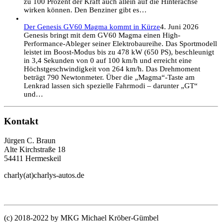
zu 100 Prozent der Kraft auch allein auf die Hinterachse
wirken können. Den Benziner gibt es…
Der Genesis GV60 Magma kommt in Kürze
4. Juni 2026
Genesis bringt mit dem GV60 Magma einen High-
Performance-Ableger seiner Elektrobaureihe. Das Sportmodell
leistet im Boost-Modus bis zu 478 kW (650 PS), beschleunigt
in 3,4 Sekunden von 0 auf 100 km/h und erreicht eine
Höchstgeschwindigkeit von 264 km/h. Das Drehmoment
beträgt 790 Newtonmeter. Über die „Magma“-Taste am
Lenkrad lassen sich spezielle Fahrmodi – darunter „GT“
und…
Kontakt
Jürgen C. Braun
Alte Kirchstraße 18
54411 Hermeskeil
charly(at)charlys-autos.de
(c) 2018-2022 by MKG Michael Kröber-Gümbel