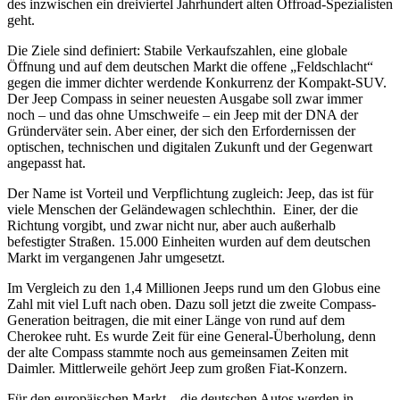
des inzwischen ein dreiviertel Jahrhundert alten Offroad-Spezialisten
geht.
Die Ziele sind definiert: Stabile Verkaufszahlen, eine globale
Öffnung und auf dem deutschen Markt die offene „Feldschlacht“
gegen die immer dichter werdende Konkurrenz der Kompakt-SUV.
Der Jeep Compass in seiner neuesten Ausgabe soll zwar immer
noch – und das ohne Umschweife – ein Jeep mit der DNA der
Gründerväter sein. Aber einer, der sich den Erfordernissen der
optischen, technischen und digitalen Zukunft und der Gegenwart
angepasst hat.
Der Name ist Vorteil und Verpflichtung zugleich: Jeep, das ist für
viele Menschen der Geländewagen schlechthin. Einer, der die
Richtung vorgibt, und zwar nicht nur, aber auch außerhalb
befestigter Straßen. 15.000 Einheiten wurden auf dem deutschen
Markt im vergangenen Jahr umgesetzt.
Im Vergleich zu den 1,4 Millionen Jeeps rund um den Globus eine
Zahl mit viel Luft nach oben. Dazu soll jetzt die zweite Compass-
Generation beitragen, die mit einer Länge von rund auf dem
Cherokee ruht. Es wurde Zeit für eine General-Überholung, denn
der alte Compass stammte noch aus gemeinsamen Zeiten mit
Daimler. Mittlerweile gehört Jeep zum großen Fiat-Konzern.
Für den europäischen Markt – die deutschen Autos werden in