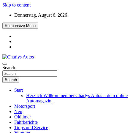
Skip to content
Donnerstag, August 6, 2026
Responsive Menu
Das neue Automagazin – global. regional. informativ. interaktiv
Search
Charlys Autos
Search
Start
Herzlich Willkommen bei Charlys Autos – dem online
Automagazin.
Motorsport
Neu
Oldtimer
Fahrberichte
Tipps und Service
Youtube