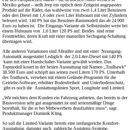
Mexiko gebaut – stellt Jeep ein optisch dem Zeitgeist angepasstes
Produkt auf die Räder, das wahlweise von zwei 1,4 Liter Benzinern
oder drei Diesel mit 1,6 oder zwei Liter Hubraum mit vier Zylindern
befeuert wird. 140 PS hat das Benziner-Basismodell das ab 24 900
Euro zu haben ist. Die Eingangs-Variante als Selbstzünder weist bei
einem Hubraum von 1,6 Liter 120 PS auf. Beides sind reine
Fronttriebler, deren Kraft mit einer manuellen Sechsgang-Schaltung
übertragen wird.
Alle anderen Variationen sind Allradler und mit einer Neungang-
Automatik ausgestattet Lediglich der 2,0-Liter-Diesel mit 140 PS
kann mit einer Handschalter-Variante gewählt werden. Das
Topmodell kostet in der besten Ausstattung mit Namen „Trailhawk“
38.500 Euro und schöpft aus seinen zwei Litern 170 PS. Unterhalb
des Trailhawk, versehen mit einem Gelände-Programm für die
Getriebe-Software, erhöhter Bodenfreiheit und Unterbodenschutz,
gibt es noch die Ausstattungslinien Sport, Longitude und Limited.
„Wir möchten dem Kunden ein Fahrzeug anbieten, das bereits in der
Basisversion sehr gut ausgestattet ist und serienmäßige Dinge
bereithält, für die er bei Mitbewerbern draufzahlen muss“, sagt
Produktmanager Dominik Kling.
So soll die Limited-Variante bereits eine umfangreiche Komfort-
Ausstattung, darunter auch zahlreiche Assistenz-Systeme,