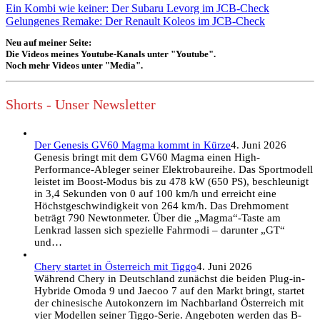
Ein Kombi wie keiner: Der Subaru Levorg im JCB-Check
Gelungenes Remake: Der Renault Koleos im JCB-Check
Neu auf meiner Seite:
Die Videos meines Youtube-Kanals unter "Youtube".
Noch mehr Videos unter "Media".
Shorts - Unser Newsletter
Der Genesis GV60 Magma kommt in Kürze
4. Juni 2026
Genesis bringt mit dem GV60 Magma einen High-
Performance-Ableger seiner Elektrobaureihe. Das Sportmodell
leistet im Boost-Modus bis zu 478 kW (650 PS), beschleunigt
in 3,4 Sekunden von 0 auf 100 km/h und erreicht eine
Höchstgeschwindigkeit von 264 km/h. Das Drehmoment
beträgt 790 Newtonmeter. Über die „Magma“-Taste am
Lenkrad lassen sich spezielle Fahrmodi – darunter „GT“
und…
Chery startet in Österreich mit Tiggo
4. Juni 2026
Während Chery in Deutschland zunächst die beiden Plug-in-
Hybride Omoda 9 und Jaecoo 7 auf den Markt bringt, startet
der chinesische Autokonzern im Nachbarland Österreich mit
vier Modellen seiner Tiggo-Serie. Angeboten werden das B-