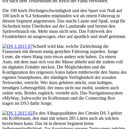
wir nach dem Testzeitraum ins Reich der Fama verweisen.
Die 190 km/h Höchstgeschwindigkeit und den Spurt von Null auf
100 km/h in 9,4 Sekunden empfanden wir als einem Fahrzeug in
diesem Segment angemessen. Das macht Laune und Spaß, sorgt für
Sicherheit beim Überholen auf der Landstraße und bremst den
Spritverbrauch ein. Mehr muss nicht sein. Das Fahrwerk des
Fronttrieblers ist ausgewogen, eher auf sportlich und straff getrimmt.
Schnell wird klar, welche Zielrichtung die
Franzosen mit diesem mutig gestylten Fahrzeug anpeilen. Junge
Leute, die einen Hang zum etwas anders sein haben. Zu einem
Auto, mit dem man sich von der Masse abhebt und die zudem voll
im digitalen Zeitalter stecken. Die Möglichkeiten und die
Konfiguration des (eigenen) Autos haben mittlerweile den Status des
eigenen Smartphones, der ständigen Verfügbarkeit der sozialen
Netzwerke, erreicht. Wer dazu gehören möcht, zum kultigen,
trendigen Lebensgefühl, der muss nicht nur mobil, sondern auch
online sein. Beides zugleich, versteht sich. Das Navigationssystem
eMyWay, Subwoofer im Kofferraum und die Connecting Box
tragen im DS3 dafür Sorge.
Zu den Alltagsqualitäten des Citroën DS 3 gehört
ein Kofferraum, den man mit seinen 285 Litern auch als solchen
bezeichnen kann. Das ist in diesem Segment keine
Selbstverständlichkeit. Zur Ausstattung unseres Testwagens gehörte