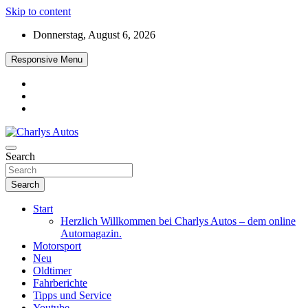
Skip to content
Donnerstag, August 6, 2026
Responsive Menu
Das neue Automagazin – global. regional. informativ. interaktiv
Search
Charlys Autos
Search
Start
Herzlich Willkommen bei Charlys Autos – dem online
Automagazin.
Motorsport
Neu
Oldtimer
Fahrberichte
Tipps und Service
Youtube