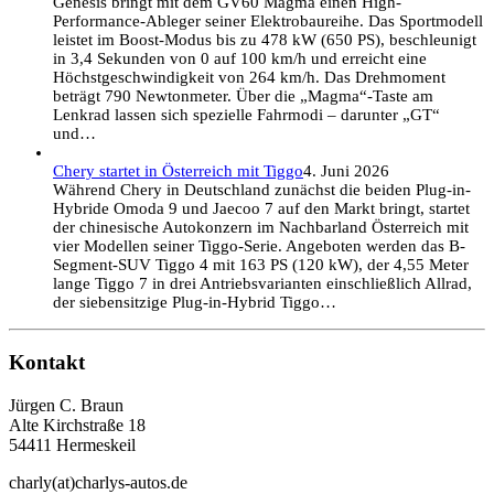
Genesis bringt mit dem GV60 Magma einen High-
Performance-Ableger seiner Elektrobaureihe. Das Sportmodell
leistet im Boost-Modus bis zu 478 kW (650 PS), beschleunigt
in 3,4 Sekunden von 0 auf 100 km/h und erreicht eine
Höchstgeschwindigkeit von 264 km/h. Das Drehmoment
beträgt 790 Newtonmeter. Über die „Magma“-Taste am
Lenkrad lassen sich spezielle Fahrmodi – darunter „GT“
und…
Chery startet in Österreich mit Tiggo
4. Juni 2026
Während Chery in Deutschland zunächst die beiden Plug-in-
Hybride Omoda 9 und Jaecoo 7 auf den Markt bringt, startet
der chinesische Autokonzern im Nachbarland Österreich mit
vier Modellen seiner Tiggo-Serie. Angeboten werden das B-
Segment-SUV Tiggo 4 mit 163 PS (120 kW), der 4,55 Meter
lange Tiggo 7 in drei Antriebsvarianten einschließlich Allrad,
der siebensitzige Plug-in-Hybrid Tiggo…
Kontakt
Jürgen C. Braun
Alte Kirchstraße 18
54411 Hermeskeil
charly(at)charlys-autos.de