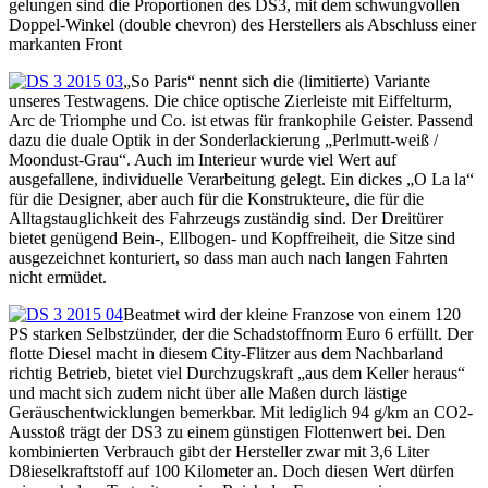
gelungen sind die Proportionen des DS3, mit dem schwungvollen
Doppel-Winkel (double chevron) des Herstellers als Abschluss einer
markanten Front
„So Paris“ nennt sich die (limitierte) Variante
unseres Testwagens. Die chice optische Zierleiste mit Eiffelturm,
Arc de Triomphe und Co. ist etwas für frankophile Geister. Passend
dazu die duale Optik in der Sonderlackierung „Perlmutt-weiß /
Moondust-Grau“. Auch im Interieur wurde viel Wert auf
ausgefallene, individuelle Verarbeitung gelegt. Ein dickes „O La la“
für die Designer, aber auch für die Konstrukteure, die für die
Alltagstauglichkeit des Fahrzeugs zuständig sind. Der Dreitürer
bietet genügend Bein-, Ellbogen- und Kopffreiheit, die Sitze sind
ausgezeichnet konturiert, so dass man auch nach langen Fahrten
nicht ermüdet.
Beatmet wird der kleine Franzose von einem 120
PS starken Selbstzünder, der die Schadstoffnorm Euro 6 erfüllt. Der
flotte Diesel macht in diesem City-Flitzer aus dem Nachbarland
richtig Betrieb, bietet viel Durchzugskraft „aus dem Keller heraus“
und macht sich zudem nicht über alle Maßen durch lästige
Geräuschentwicklungen bemerkbar. Mit lediglich 94 g/km an CO2-
Ausstoß trägt der DS3 zu einem günstigen Flottenwert bei. Den
kombinierten Verbrauch gibt der Hersteller zwar mit 3,6 Liter
D8ieselkraftstoff auf 100 Kilometer an. Doch diesen Wert dürfen