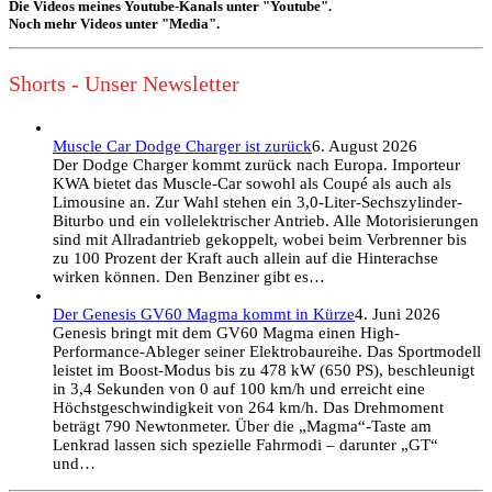
Die Videos meines Youtube-Kanals unter "Youtube".
Noch mehr Videos unter "Media".
Shorts - Unser Newsletter
Muscle Car Dodge Charger ist zurück
6. August 2026
Der Dodge Charger kommt zurück nach Europa. Importeur
KWA bietet das Muscle-Car sowohl als Coupé als auch als
Limousine an. Zur Wahl stehen ein 3,0-Liter-Sechszylinder-
Biturbo und ein vollelektrischer Antrieb. Alle Motorisierungen
sind mit Allradantrieb gekoppelt, wobei beim Verbrenner bis
zu 100 Prozent der Kraft auch allein auf die Hinterachse
wirken können. Den Benziner gibt es…
Der Genesis GV60 Magma kommt in Kürze
4. Juni 2026
Genesis bringt mit dem GV60 Magma einen High-
Performance-Ableger seiner Elektrobaureihe. Das Sportmodell
leistet im Boost-Modus bis zu 478 kW (650 PS), beschleunigt
in 3,4 Sekunden von 0 auf 100 km/h und erreicht eine
Höchstgeschwindigkeit von 264 km/h. Das Drehmoment
beträgt 790 Newtonmeter. Über die „Magma“-Taste am
Lenkrad lassen sich spezielle Fahrmodi – darunter „GT“
und…