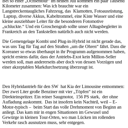
Bei so einer „Ochsentour“ im heißen Juli kommen ein paar Tausend
Kilometer zusammen: Was ich brauchte war ein
Langstreckentaugliches Fahrzeug, das Klamotten, Fotoausrüstung,
Laptop, diverse Akkus, Kabeltrommel, eine Kiste Wasser und eine
kleine ausziehbare Leiter für die besonderen Fotomotive
„schluckte.“ Und ein Groschengrab sollte unser Alltagsbegleiter in
Frankreich an den Tankstellen natürlich auch nicht werden.
Die Gemengelage Kombi und Plug-in-Hybrid ist nicht gerade das,
was uns Tag für Tag auf den Straßen „um die Ohren“ fährt. Dass die
Koreaner so etwas überhaupt in ihr Programm aufgenommen haben,
spricht erstens dafür, dass der Antriebs-Exot kein Million-Seller
werden soll, man andererseits aber doch von dessen Vorzügen und
einer akzeptablen Markdurchsetzung überzeugt ist.
Den Hybridantrieb für den SW hat Kia der Limousine entnommen:
Der zwei Liter große Benziner mit vier „Töpfen“ ist ein
Direkteinspritzer. Ein reiner Saugmotor, 156 PS stark, der ohne
Aufladung auskommt. Das ist insofern kein Nachteil, weil – E-
Motor-typisch – beim Start das volle Drehmoment von Beginn an
anliegt. Das kam mir in engen Situationen im Gewusel und
Gewürge in kleinen Tour-Orten, wo man Lücken im rollenden
Verkehr rasch ausnutzen muss, sehr entgegen.