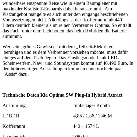
wunderbare entspannte Reise wie in einem Raumgleiter mit
maximaler Kraftstoff-Ersparnis dabei herauskommt. Am
Platzangebot mangelte es auch unter den eingangs beschriebenen
Voraussetzungen nicht. Allerdings ist der Kofferraum mit 440
Litern deutlich kleiner als im reinen Verbrenner-Optima. So entfällt
das Fach unter dem Ladeboden, das beim Hybriden die Batterie
aufnimmt.
Wer sein „grünes Gewissen“ mit dem „Teilzeit-Elektriker“
beruhigen und es dem Verbrenner vorziehen möchte, muss dafür
einiges auf den Tisch liegen. Das Einstiegsmodell mit LED-
Scheinwerfern, Navi- und Soundsystem kommt auf 40,490 Euro, In
den höherwertigen Ausstattungen kommen dann noch ein paar
„Assis“ dazu.
Technische Daten Kia Optima SW Plug-In Hybrid Attract
Ausführung fünfsitziger Kombi
L / B / H 4,85 / 1,86 / 1,46 M
Kofferraum 440 – 1574 L
Leergewicht 1880 kg