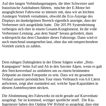
Auf den langen Verbindungsetappen, die über Schweizer und
französische Autobahnen führten, mischte der E-Motor bei
ausgeglichener Fahrweise so intensiv mit, dass wir an leichten
Anstiegen Vortrieb vernahmen, obwohl die Eco-Anzeige des
Displays im dunkelgrünen Bereich eigentlich anzeigte, dass der
Verbrenner sich ausgeklinkt hatte. Die 205 PS Systemleistung
verbergen sich eher in einem Gesamt-Konglomerat. Ist die volle
Verbrenner-Leistung „aus dem Stand“ heraus gefordert, dann
widerspricht das dem Charakter dieses Fahrzeugs. Dann wird er
auch manchmal unangenehm laut, ohne das mit entsprechendem
Vortrieb zurück zu zahlen.
Dem ruhigen Dahingleiten in der Ebene folgten wahre „Hetz-
Kampagnen“ beim Auf und Ab in den Savoier Alpen, wenn es galt
den Streckenverlauf zu umfahren um zu einem bestimmten
Zeitpunkt an einem Fotopunkt zu sein. Dass wir im gesamten
Verlauf unserer persönlichen Tour einen Verbrauch von 6.6 Litern
aufwiesen, zeigt aber zumindest auf, welche Spar-Kapazitäten in
diesem Antriebssystem stecken.
Die Abstimmung des Fahrwerks ist nicht gerade auf Kurvenhatz
ausgelegt. Sie ist kommod, weniger sportliche straff. Die Kia-
Ingenieure haben den Optima SW Hybrid so ausgelegt, dass eine