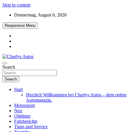
Skip to content
Donnerstag, August 6, 2026
Responsive Menu
Das neue Automagazin – global. regional. informativ. interaktiv
Search
Charlys Autos
Search
Start
Herzlich Willkommen bei Charlys Autos – dem online
Automagazin.
Motorsport
Neu
Oldtimer
Fahrberichte
Tipps und Service
Youtube