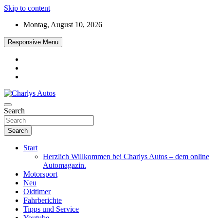
Skip to content
Montag, August 10, 2026
Responsive Menu
Das neue Automagazin – global. regional. informativ. interaktiv
Search
Charlys Autos
Search
Start
Herzlich Willkommen bei Charlys Autos – dem online
Automagazin.
Motorsport
Neu
Oldtimer
Fahrberichte
Tipps und Service
Youtube