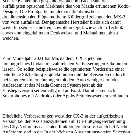
Scharfe Kanten und gespante Flanken im Blech sind die
auffälligsten optischen Merkmale des von Mazda erfundenen Kodo-
Designs. Die Frontpartie mit dem markentypischen,
dreidimensionalen Flügelmotiv im Kühlergrill zeichnet den MX-3
von vorn auffallend. Der japanische Hersteller bleibt sich damit
weiterhin seiner Linie treu, sowohl in Optik wie auch in Technik
etwas von eingefahrenen Denkweisen und Maßnahmen ab zu
weichen.
Zum Modelljahr 2021 hat Mazda dem CX-3 jetzt ein
umfangreiches Update mit zahlreichen Verbesserungen zukommen
lassen. So sollen beispielsweise die optimierten Vordersitze einer
natürliche Sitzhaltung zugutekommen und die Reisenden dadurch
bei längeren Unternehmungen mit dem Auto weniger ermüden.
Außerdem ist das Mazda Connect System jetzt ab der
Einstiegsversion serienmäßig mit an Bord. Damit lassen sich
Smartphones mit Android- oder Apple-Betriebssystemen verbinden.
Erhebliche Verbesserungen weist der CX-3 in der aufgefrischten
Version bei den Assistenzsystemen auf. Die Fußgängererkennung
des City-Notbremsassistenten funktioniert ab sofort auch bei Nacht.
Außerdem sind in der In der höchsten Ausstattungsversion Selection