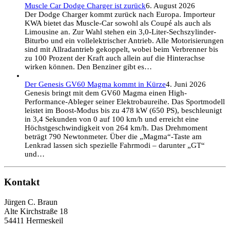
Muscle Car Dodge Charger ist zurück
6. August 2026
Der Dodge Charger kommt zurück nach Europa. Importeur
KWA bietet das Muscle-Car sowohl als Coupé als auch als
Limousine an. Zur Wahl stehen ein 3,0-Liter-Sechszylinder-
Biturbo und ein vollelektrischer Antrieb. Alle Motorisierungen
sind mit Allradantrieb gekoppelt, wobei beim Verbrenner bis
zu 100 Prozent der Kraft auch allein auf die Hinterachse
wirken können. Den Benziner gibt es…
Der Genesis GV60 Magma kommt in Kürze
4. Juni 2026
Genesis bringt mit dem GV60 Magma einen High-
Performance-Ableger seiner Elektrobaureihe. Das Sportmodell
leistet im Boost-Modus bis zu 478 kW (650 PS), beschleunigt
in 3,4 Sekunden von 0 auf 100 km/h und erreicht eine
Höchstgeschwindigkeit von 264 km/h. Das Drehmoment
beträgt 790 Newtonmeter. Über die „Magma“-Taste am
Lenkrad lassen sich spezielle Fahrmodi – darunter „GT“
und…
Kontakt
Jürgen C. Braun
Alte Kirchstraße 18
54411 Hermeskeil