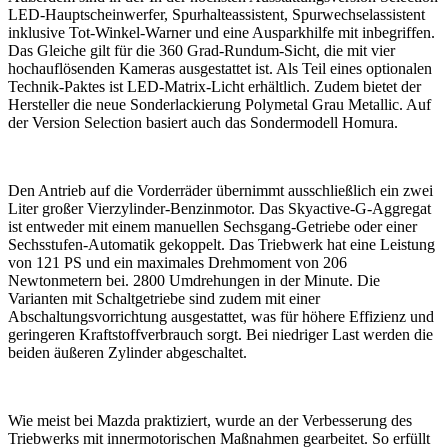
LED-Hauptscheinwerfer, Spurhalteassistent, Spurwechselassistent
inklusive Tot-Winkel-Warner und eine Ausparkhilfe mit inbegriffen.
Das Gleiche gilt für die 360 Grad-Rundum-Sicht, die mit vier
hochauflösenden Kameras ausgestattet ist. Als Teil eines optionalen
Technik-Paktes ist LED-Matrix-Licht erhältlich. Zudem bietet der
Hersteller die neue Sonderlackierung Polymetal Grau Metallic. Auf
der Version Selection basiert auch das Sondermodell Homura.
Den Antrieb auf die Vorderräder übernimmt ausschließlich ein zwei
Liter großer Vierzylinder-Benzinmotor. Das Skyactive-G-Aggregat
ist entweder mit einem manuellen Sechsgang-Getriebe oder einer
Sechsstufen-Automatik gekoppelt. Das Triebwerk hat eine Leistung
von 121 PS und ein maximales Drehmoment von 206
Newtonmetern bei. 2800 Umdrehungen in der Minute. Die
Varianten mit Schaltgetriebe sind zudem mit einer
Abschaltungsvorrichtung ausgestattet, was für höhere Effizienz und
geringeren Kraftstoffverbrauch sorgt. Bei niedriger Last werden die
beiden äußeren Zylinder abgeschaltet.
Wie meist bei Mazda praktiziert, wurde an der Verbesserung des
Triebwerks mit innermotorischen Maßnahmen gearbeitet. So erfüllt