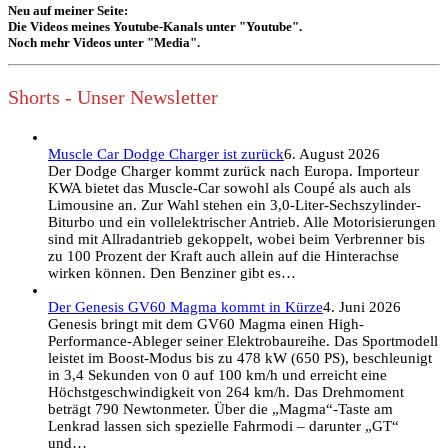
Neu auf meiner Seite:
Die Videos meines Youtube-Kanals unter "Youtube".
Noch mehr Videos unter "Media".
Shorts - Unser Newsletter
Muscle Car Dodge Charger ist zurück
6. August 2026
Der Dodge Charger kommt zurück nach Europa. Importeur
KWA bietet das Muscle-Car sowohl als Coupé als auch als
Limousine an. Zur Wahl stehen ein 3,0-Liter-Sechszylinder-
Biturbo und ein vollelektrischer Antrieb. Alle Motorisierungen
sind mit Allradantrieb gekoppelt, wobei beim Verbrenner bis
zu 100 Prozent der Kraft auch allein auf die Hinterachse
wirken können. Den Benziner gibt es…
Der Genesis GV60 Magma kommt in Kürze
4. Juni 2026
Genesis bringt mit dem GV60 Magma einen High-
Performance-Ableger seiner Elektrobaureihe. Das Sportmodell
leistet im Boost-Modus bis zu 478 kW (650 PS), beschleunigt
in 3,4 Sekunden von 0 auf 100 km/h und erreicht eine
Höchstgeschwindigkeit von 264 km/h. Das Drehmoment
beträgt 790 Newtonmeter. Über die „Magma“-Taste am
Lenkrad lassen sich spezielle Fahrmodi – darunter „GT“
und…