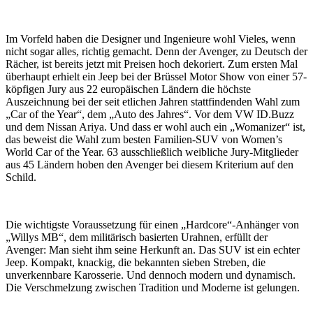
Im Vorfeld haben die Designer und Ingenieure wohl Vieles, wenn
nicht sogar alles, richtig gemacht. Denn der Avenger, zu Deutsch der
Rächer, ist bereits jetzt mit Preisen hoch dekoriert. Zum ersten Mal
überhaupt erhielt ein Jeep bei der Brüssel Motor Show von einer 57-
köpfigen Jury aus 22 europäischen Ländern die höchste
Auszeichnung bei der seit etlichen Jahren stattfindenden Wahl zum
„Car of the Year“, dem „Auto des Jahres“. Vor dem VW ID.Buzz
und dem Nissan Ariya. Und dass er wohl auch ein „Womanizer“ ist,
das beweist die Wahl zum besten Familien-SUV von Women’s
World Car of the Year. 63 ausschließlich weibliche Jury-Mitglieder
aus 45 Ländern hoben den Avenger bei diesem Kriterium auf den
Schild.
Die wichtigste Voraussetzung für einen „Hardcore“-Anhänger von
„Willys MB“, dem militärisch basierten Urahnen, erfüllt der
Avenger: Man sieht ihm seine Herkunft an. Das SUV ist ein echter
Jeep. Kompakt, knackig, die bekannten sieben Streben, die
unverkennbare Karosserie. Und dennoch modern und dynamisch.
Die Verschmelzung zwischen Tradition und Moderne ist gelungen.