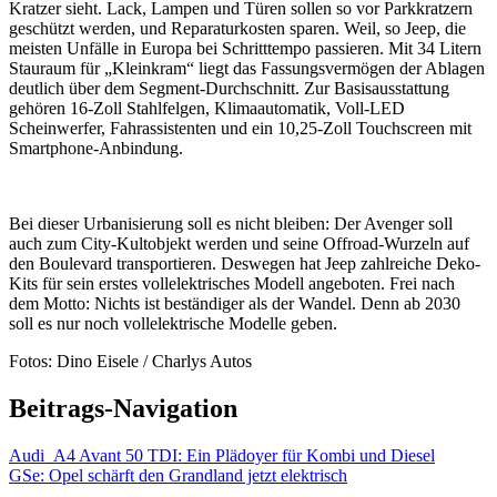
Kratzer sieht. Lack, Lampen und Türen sollen so vor Parkkratzern
geschützt werden, und Reparaturkosten sparen. Weil, so Jeep, die
meisten Unfälle in Europa bei Schritttempo passieren. Mit 34 Litern
Stauraum für „Kleinkram“ liegt das Fassungsvermögen der Ablagen
deutlich über dem Segment-Durchschnitt. Zur Basisausstattung
gehören 16-Zoll Stahlfelgen, Klimaautomatik, Voll-LED
Scheinwerfer, Fahrassistenten und ein 10,25-Zoll Touchscreen mit
Smartphone-Anbindung.
Bei dieser Urbanisierung soll es nicht bleiben: Der Avenger soll
auch zum City-Kultobjekt werden und seine Offroad-Wurzeln auf
den Boulevard transportieren. Deswegen hat Jeep zahlreiche Deko-
Kits für sein erstes vollelektrisches Modell angeboten. Frei nach
dem Motto: Nichts ist beständiger als der Wandel. Denn ab 2030
soll es nur noch vollelektrische Modelle geben.
Fotos: Dino Eisele / Charlys Autos
Beitrags-Navigation
Audi A4 Avant 50 TDI: Ein Plädoyer für Kombi und Diesel
GSe: Opel schärft den Grandland jetzt elektrisch