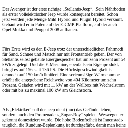
Der Avenger ist der erste richtige „Stellantis-Jeep“. .Sein Nährboden
als erster vollelektrischer Jeep wurde konsequent bereitet. Schon
jetzt werden jede Menge Mild-Hybrid und Plugin-Hybrid verkauft.
Gebaut wird er in Polen auf der E-CMP-Plattform, auf der auch
Opel Mokka und Peugeot 2008 aufbauen.
Fürs Erste wird es den E-Jeep trotz der unterschiedlichen Fahrmodi
für Sand, Schnee und Matsch nur mit Frontantrieb geben. Der von
Stellantis selbst gebaute Energiespeicher hat um zehn Prozent auf 54
kWh zugelegt. Und die E-Maschine, ebenfalls ein Eigenprodukt,
bringt es auf 156 statt 136 PS. Die Höchstgeschwindigkeit ist
dennoch auf 150 km/h limitiert. Eine serienmäßige Wärmepumpe
erhöht die angegebene Reichweite von 404 Kilometer um zehn
Prozent. Geladen wird mit 11 kW an der Wallbox mit Wechselstrom
oder mit bis zu maximal 100 kW am Gleichstrom.
Als „Elektriker“ soll der Jeep nicht (nur) das Gelände lieben,
sondern auch den Promenaden-„Sugar-Boy“ spielen. Weswegen er
gekonnt domestiziert wurde. Die hohe Bodenfreiheit ist Innenstadt-
tauglich, die Rundum-Beplankung ist durchgefärbt, damit man keine