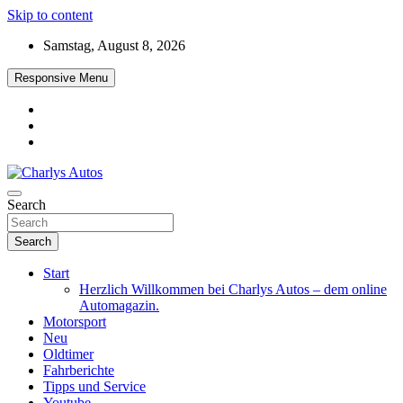
Skip to content
Samstag, August 8, 2026
Responsive Menu
Das neue Automagazin – global. regional. informativ. interaktiv
Search
Charlys Autos
Search
Start
Herzlich Willkommen bei Charlys Autos – dem online
Automagazin.
Motorsport
Neu
Oldtimer
Fahrberichte
Tipps und Service
Youtube