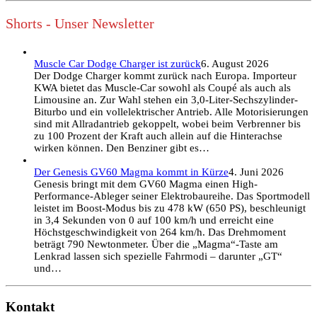
Shorts - Unser Newsletter
Muscle Car Dodge Charger ist zurück
6. August 2026
Der Dodge Charger kommt zurück nach Europa. Importeur
KWA bietet das Muscle-Car sowohl als Coupé als auch als
Limousine an. Zur Wahl stehen ein 3,0-Liter-Sechszylinder-
Biturbo und ein vollelektrischer Antrieb. Alle Motorisierungen
sind mit Allradantrieb gekoppelt, wobei beim Verbrenner bis
zu 100 Prozent der Kraft auch allein auf die Hinterachse
wirken können. Den Benziner gibt es…
Der Genesis GV60 Magma kommt in Kürze
4. Juni 2026
Genesis bringt mit dem GV60 Magma einen High-
Performance-Ableger seiner Elektrobaureihe. Das Sportmodell
leistet im Boost-Modus bis zu 478 kW (650 PS), beschleunigt
in 3,4 Sekunden von 0 auf 100 km/h und erreicht eine
Höchstgeschwindigkeit von 264 km/h. Das Drehmoment
beträgt 790 Newtonmeter. Über die „Magma“-Taste am
Lenkrad lassen sich spezielle Fahrmodi – darunter „GT“
und…
Kontakt