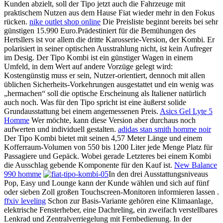
Kunden abzielt, soll der Tipo jetzt auch die Fahrzeuge mit
praktischem Nutzen aus dem Hause Fiat wieder mehr in den Fokus
rücken.
nike outlet shop online
Die Preisliste beginnt bereits bei sehr
günstigen 15.990 Euro.Prädestiniert für die Bemühungen des
Hertsllers ist vor allem die dritte Karosserie-Version, der Kombi. Er
polarisiert in seiner optischen Ausstrahlung nicht, ist kein Aufreger
im Desig. Der Tipo Kombi ist ein günstiger Wagen in einem
Umfeld, in dem Wert auf andere Vorzüge gelegt wird:
Kostengünstig muss er sein, Nutzer-orientiert, dennoch mit allen
üblichen Sicherheits-Vorkehrungen ausgestattet und ein wenig was
„hermachen“ soll die optische Erscheinung als Italiener natürlich
auch noch. Was für den Tipo spricht ist eine äußerst solide
Grundausstattung bei einem angemessenen Preis.
Asics Gel Lyte 5
Homme
Wer möchte, kann diese Version aber durchaus noch
aufwerten und individuell gestalten.
adidas stan smith homme noir
Der Tipo Kombi bietet mit seinen 4,57 Meter Länge und einem
Kofferraum-Volumen von 550 bis 1200 Liter jede Menge Platz für
Passagiere und Gepäck. Wobei gerade Letzteres bei einem Kombi
die Ausschlag gebende Komponente für den Kauf ist.
New Balance
990 homme
In den drei Ausstattungsniveaus
Pop, Easy und Lounge kann der Kunde wählen und sich auf fünf
oder sieben Zoll großen Touchscreen-Monitoren informieren lassen .
ffxiv leveling
Schon zur Basis-Variante gehören eine Klimaanlage,
elektrische Fensterheber, eine Dachreling, ein zweifach verstellbares
Lenkrad und Zentralverriegelung mit Fernbedienung. In der