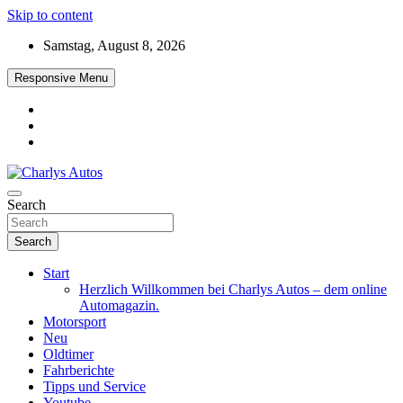
Skip to content
Samstag, August 8, 2026
Responsive Menu
Das neue Automagazin – global. regional. informativ. interaktiv
Search
Charlys Autos
Search
Start
Herzlich Willkommen bei Charlys Autos – dem online
Automagazin.
Motorsport
Neu
Oldtimer
Fahrberichte
Tipps und Service
Youtube