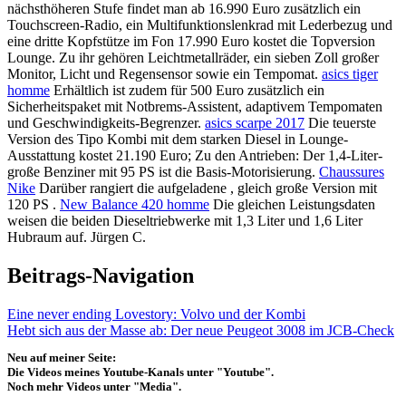
nächsthöheren Stufe findet man ab 16.990 Euro zusätzlich ein
Touchscreen-Radio, ein Multifunktionslenkrad mit Lederbezug und
eine dritte Kopfstütze im Fon 17.990 Euro kostet die Topversion
Lounge. Zu ihr gehören Leichtmetallräder, ein sieben Zoll großer
Monitor, Licht und Regensensor sowie ein Tempomat.
asics tiger
homme
Erhältlich ist zudem für 500 Euro zusätzlich ein
Sicherheitspaket mit Notbrems-Assistent, adaptivem Tempomaten
und Geschwindigkeits-Begrenzer.
asics scarpe 2017
Die teuerste
Version des Tipo Kombi mit dem starken Diesel in Lounge-
Ausstattung kostet 21.190 Euro; Zu den Antrieben: Der 1,4-Liter-
große Benziner mit 95 PS ist die Basis-Motorisierung.
Chaussures
Nike
Darüber rangiert die aufgeladene , gleich große Version mit
120 PS .
New Balance 420 homme
Die gleichen Leistungsdaten
weisen die beiden Dieseltriebwerke mit 1,3 Liter und 1,6 Liter
Hubraum auf. Jürgen C.
Beitrags-Navigation
Eine never ending Lovestory: Volvo und der Kombi
Hebt sich aus der Masse ab: Der neue Peugeot 3008 im JCB-Check
Neu auf meiner Seite:
Die Videos meines Youtube-Kanals unter "Youtube".
Noch mehr Videos unter "Media".