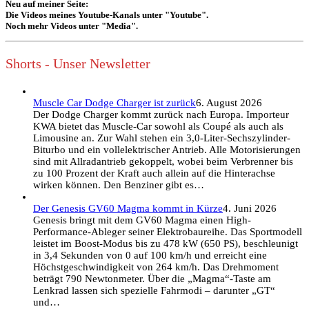
Neu auf meiner Seite:
Die Videos meines Youtube-Kanals unter "Youtube".
Noch mehr Videos unter "Media".
Shorts - Unser Newsletter
Muscle Car Dodge Charger ist zurück
6. August 2026
Der Dodge Charger kommt zurück nach Europa. Importeur
KWA bietet das Muscle-Car sowohl als Coupé als auch als
Limousine an. Zur Wahl stehen ein 3,0-Liter-Sechszylinder-
Biturbo und ein vollelektrischer Antrieb. Alle Motorisierungen
sind mit Allradantrieb gekoppelt, wobei beim Verbrenner bis
zu 100 Prozent der Kraft auch allein auf die Hinterachse
wirken können. Den Benziner gibt es…
Der Genesis GV60 Magma kommt in Kürze
4. Juni 2026
Genesis bringt mit dem GV60 Magma einen High-
Performance-Ableger seiner Elektrobaureihe. Das Sportmodell
leistet im Boost-Modus bis zu 478 kW (650 PS), beschleunigt
in 3,4 Sekunden von 0 auf 100 km/h und erreicht eine
Höchstgeschwindigkeit von 264 km/h. Das Drehmoment
beträgt 790 Newtonmeter. Über die „Magma“-Taste am
Lenkrad lassen sich spezielle Fahrmodi – darunter „GT“
und…