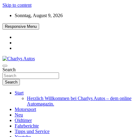
Skip to content
Sonntag, August 9, 2026
Responsive Menu
Das neue Automagazin – global. regional. informativ. interaktiv
Search
Charlys Autos
Search
Start
Herzlich Willkommen bei Charlys Autos – dem online
Automagazin.
Motorsport
Neu
Oldtimer
Fahrberichte
Tipps und Service
Youtube