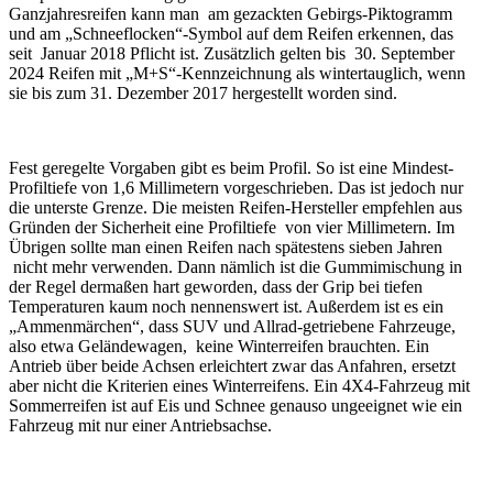
Ganzjahresreifen kann man am gezackten Gebirgs-Piktogramm
und am „Schneeflocken“-Symbol auf dem Reifen erkennen, das
seit Januar 2018 Pflicht ist. Zusätzlich gelten bis 30. September
2024 Reifen mit „M+S“-Kennzeichnung als wintertauglich, wenn
sie bis zum 31. Dezember 2017 hergestellt worden sind.
Fest geregelte Vorgaben gibt es beim Profil. So ist eine Mindest-
Profiltiefe von 1,6 Millimetern vorgeschrieben. Das ist jedoch nur
die unterste Grenze. Die meisten Reifen-Hersteller empfehlen aus
Gründen der Sicherheit eine Profiltiefe von vier Millimetern. Im
Übrigen sollte man einen Reifen nach spätestens sieben Jahren
nicht mehr verwenden. Dann nämlich ist die Gummimischung in
der Regel dermaßen hart geworden, dass der Grip bei tiefen
Temperaturen kaum noch nennenswert ist. Außerdem ist es ein
„Ammenmärchen“, dass SUV und Allrad-getriebene Fahrzeuge,
also etwa Geländewagen, keine Winterreifen brauchten. Ein
Antrieb über beide Achsen erleichtert zwar das Anfahren, ersetzt
aber nicht die Kriterien eines Winterreifens. Ein 4X4-Fahrzeug mit
Sommerreifen ist auf Eis und Schnee genauso ungeeignet wie ein
Fahrzeug mit nur einer Antriebsachse.