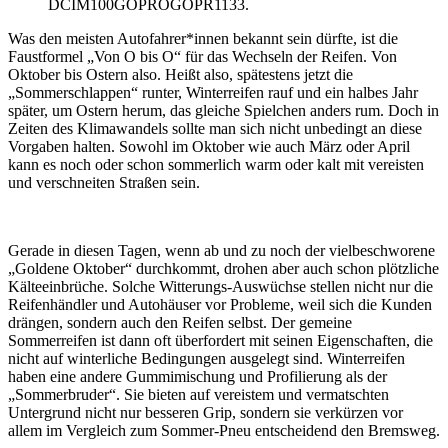
DCIM100GOPROGOPR1133.
Was den meisten Autofahrer*innen bekannt sein dürfte, ist die
Faustformel „Von O bis O“ für das Wechseln der Reifen. Von
Oktober bis Ostern also. Heißt also, spätestens jetzt die
„Sommerschlappen“ runter, Winterreifen rauf und ein halbes Jahr
später, um Ostern herum, das gleiche Spielchen anders rum. Doch in
Zeiten des Klimawandels sollte man sich nicht unbedingt an diese
Vorgaben halten. Sowohl im Oktober wie auch März oder April
kann es noch oder schon sommerlich warm oder kalt mit vereisten
und verschneiten Straßen sein.
Gerade in diesen Tagen, wenn ab und zu noch der vielbeschworene
„Goldene Oktober“ durchkommt, drohen aber auch schon plötzliche
Kälteeinbrüche. Solche Witterungs-Auswüchse stellen nicht nur die
Reifenhändler und Autohäuser vor Probleme, weil sich die Kunden
drängen, sondern auch den Reifen selbst. Der gemeine
Sommerreifen ist dann oft überfordert mit seinen Eigenschaften, die
nicht auf winterliche Bedingungen ausgelegt sind. Winterreifen
haben eine andere Gummimischung und Profilierung als der
„Sommerbruder“. Sie bieten auf vereistem und vermatschten
Untergrund nicht nur besseren Grip, sondern sie verkürzen vor
allem im Vergleich zum Sommer-Pneu entscheidend den Bremsweg.