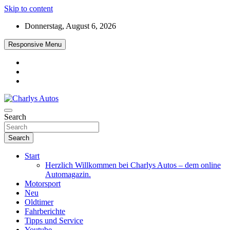
Skip to content
Donnerstag, August 6, 2026
Responsive Menu
Das neue Automagazin – global. regional. informativ. interaktiv
Search
Charlys Autos
Search
Start
Herzlich Willkommen bei Charlys Autos – dem online
Automagazin.
Motorsport
Neu
Oldtimer
Fahrberichte
Tipps und Service
Youtube