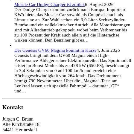
Muscle Car Dodge Charger ist zurück
6. August 2026
Der Dodge Charger kommt zurück nach Europa. Importeur
KWA bietet das Muscle-Car sowohl als Coupé als auch als
Limousine an. Zur Wahl stehen ein 3,0-Liter-Sechszylinder-
Biturbo und ein vollelektrischer Antrieb. Alle Motorisierungen
sind mit Allradantrieb gekoppelt, wobei beim Verbrenner bis
zu 100 Prozent der Kraft auch allein auf die Hinterachse
wirken können. Den Benziner gibt es…
Der Genesis GV60 Magma kommt in Kürze
4. Juni 2026
Genesis bringt mit dem GV60 Magma einen High-
Performance-Ableger seiner Elektrobaureihe. Das Sportmodell
leistet im Boost-Modus bis zu 478 kW (650 PS), beschleunigt
in 3,4 Sekunden von 0 auf 100 km/h und erreicht eine
Höchstgeschwindigkeit von 264 km/h. Das Drehmoment
beträgt 790 Newtonmeter. Über die „Magma“-Taste am
Lenkrad lassen sich spezielle Fahrmodi – darunter „GT“
und…
Kontakt
Jürgen C. Braun
Alte Kirchstraße 18
54411 Hermeskeil