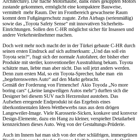
Architecture). Die flache Motorhaube, dank eines gekippten Motors
zustande gekommen, ermöglicht eine kompaktere Bauweise,
vermittelt mehr Raum. Der im Frontbereich gewachsene Raum
kommt dem Fußgängerschutz zugute. Zehn Airbags (serienmäßig)
sowie das „Toyota Safety Sense“ mit innovativen Sicherheits-
Einrichtungen. Sollen den C-HR möglichst sicher für Insassen und
andere Verkehrsteilnehmer machen.
Doch weit mehr noch macht der in der Türkei gebaute C-HR durch
seinen ersten Eindruck auf sich aufmerksam: „Und das soll ein
Toyota sein?“, fragt sich der normale Autofahrer, der bisher eher
Produkte mit steriler, konventioneller Ausstrahlung bekam. Toyota
schätzte man, liebte man aber nicht. Das soll jetzt anders werden.
Denn zum ersten Mal, so ein Toyota-Sprecher, habe man ein
„begehrenswertes Auto“ auf den Markt gebracht.
Gemäß der Forderung von Firmenchef Akio Toyoda „No more
boring cars“ („keine langweiligen Autos mehr“) durften sich die
Designer bei diesem SUV nach Herzenslust austoben. Das
Aufsehen erregende Endprodukt ist das Ergebnis eines
überkontinentalen Ideen-Wettbewerbs raus aus dem drögen
Langeweiler-Image. Viele Karosserie-Sicken, konkave und konvexe
Design-Elemente, dazu ein Hang zu kleiner, verspielter Detailarbeit
kennzeichnen dieses Auto. Weg von der Gestaltungs-Prüderie.
Auch im Innern hat man sich von der eher schläfrigen, immergrünen