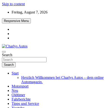
Skip to content
Freitag, August 7, 2026
Responsive Menu
Das neue Automagazin – global. regional. informativ. interaktiv
Search
Charlys Autos
Search
Start
Herzlich Willkommen bei Charlys Autos – dem online
Automagazin.
Motorsport
Neu
Oldtimer
Fahrberichte
Tipps und Service
Youtube