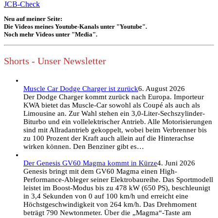
JCB-Check
Neu auf meiner Seite:
Die Videos meines Youtube-Kanals unter "Youtube".
Noch mehr Videos unter "Media".
Shorts - Unser Newsletter
Muscle Car Dodge Charger ist zurück
6. August 2026
Der Dodge Charger kommt zurück nach Europa. Importeur
KWA bietet das Muscle-Car sowohl als Coupé als auch als
Limousine an. Zur Wahl stehen ein 3,0-Liter-Sechszylinder-
Biturbo und ein vollelektrischer Antrieb. Alle Motorisierungen
sind mit Allradantrieb gekoppelt, wobei beim Verbrenner bis
zu 100 Prozent der Kraft auch allein auf die Hinterachse
wirken können. Den Benziner gibt es…
Der Genesis GV60 Magma kommt in Kürze
4. Juni 2026
Genesis bringt mit dem GV60 Magma einen High-
Performance-Ableger seiner Elektrobaureihe. Das Sportmodell
leistet im Boost-Modus bis zu 478 kW (650 PS), beschleunigt
in 3,4 Sekunden von 0 auf 100 km/h und erreicht eine
Höchstgeschwindigkeit von 264 km/h. Das Drehmoment
beträgt 790 Newtonmeter. Über die „Magma“-Taste am