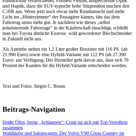
Plastikwüste verabschiedet. Formen-Vielfalt, ansprechende Optik
und Haptik, dazu die SUV-typische hohe Sitzposition machen den
C-HR aus. Wenn jetzt noch etwas mehr Rundumsicht und mehr
Licht ins „Hinterzimmer“ der Passagiere kämen, täte das dem
Fahrzeug umso mehr gut. Je nachdem wie dieses „selbst
polarisierende Fahrzeuge“ in der Käuferschaft einschlägt, schließt
man bei Toyota ähnliche Exzesse wild gewordener Blechschneider
in Zukunft nicht aus.
Als Antriebe stehen ein 1,2 Liter großer Benziner mit 116 PS (ab
21.990 Euro) sowie eine Hybrid-Variante mit 122 PS (ab 27.390
Euro) zur Verfügung. Der Hersteller geht davon aus, dass sich 70
Prozent der Kunden für die Hybrid-Variante entscheiden werden.
Text und Fotos: Jürgen C. Braun
Beitrags-Navigation
Heiße Öfen, breite „Schlappen“: Conti tut sich mit Top-Veredlern
zusammen
Waldläufer und Salonwagen: Der Volvo V90 Cross Country im