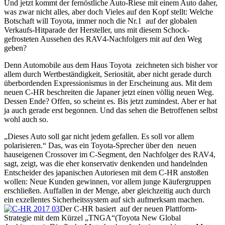
Und jetzt kommt der fernöstliche Auto-Riese mit einem Auto daher,
was zwar nicht alles, aber doch Vieles auf den Kopf stellt: Welche
Botschaft will Toyota, immer noch die Nr.1 auf der globalen
Verkaufs-Hitparade der Hersteller, uns mit diesem Schock-
gefrosteten Aussehen des RAV4-Nachfolgers mit auf den Weg
geben?
Denn Automobile aus dem Haus Toyota zeichneten sich bisher vor
allem durch Wertbeständigkeit, Seriosität, aber nicht gerade durch
überbordenden Expressionismus in der Erscheinung aus. Mit dem
neuen C-HR beschreiten die Japaner jetzt einen völlig neuen Weg.
Dessen Ende? Offen, so scheint es. Bis jetzt zumindest. Aber er hat
ja auch gerade erst begonnen. Und das sehen die Betroffenen selbst
wohl auch so.
„Dieses Auto soll gar nicht jedem gefallen. Es soll vor allem
polarisieren.“ Das, was ein Toyota-Sprecher über den neuen
hauseigenen Crossover im C-Segment, den Nachfolger des RAV4,
sagt, zeigt, was die eher konservativ denkenden und handelnden
Entscheider des japanischen Autoriesen mit dem C-HR anstoßen
wollen: Neue Kunden gewinnen, vor allem junge Käufergruppen
erschließen. Auffallen in der Menge, aber gleichzeitig auch durch
ein exzellentes Sicherheitssystem auf sich aufmerksam machen.
Der C-HR basiert auf der neuen Plattform-
Strategie mit dem Kürzel „TNGA“(Toyota New Global