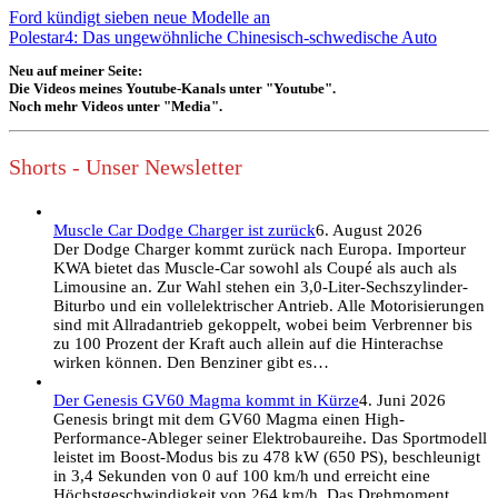
Ford kündigt sieben neue Modelle an
Polestar4: Das ungewöhnliche Chinesisch-schwedische Auto
Neu auf meiner Seite:
Die Videos meines Youtube-Kanals unter "Youtube".
Noch mehr Videos unter "Media".
Shorts - Unser Newsletter
Muscle Car Dodge Charger ist zurück
6. August 2026
Der Dodge Charger kommt zurück nach Europa. Importeur
KWA bietet das Muscle-Car sowohl als Coupé als auch als
Limousine an. Zur Wahl stehen ein 3,0-Liter-Sechszylinder-
Biturbo und ein vollelektrischer Antrieb. Alle Motorisierungen
sind mit Allradantrieb gekoppelt, wobei beim Verbrenner bis
zu 100 Prozent der Kraft auch allein auf die Hinterachse
wirken können. Den Benziner gibt es…
Der Genesis GV60 Magma kommt in Kürze
4. Juni 2026
Genesis bringt mit dem GV60 Magma einen High-
Performance-Ableger seiner Elektrobaureihe. Das Sportmodell
leistet im Boost-Modus bis zu 478 kW (650 PS), beschleunigt
in 3,4 Sekunden von 0 auf 100 km/h und erreicht eine
Höchstgeschwindigkeit von 264 km/h. Das Drehmoment