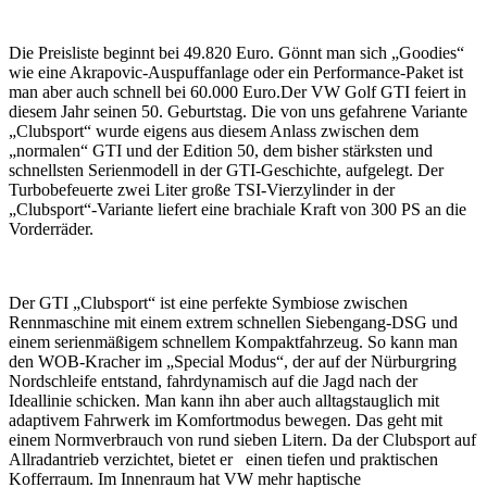
Die Preisliste beginnt bei 49.820 Euro. Gönnt man sich „Goodies“
wie eine Akrapovic-Auspuffanlage oder ein Performance-Paket ist
man aber auch schnell bei 60.000 Euro.Der VW Golf GTI feiert in
diesem Jahr seinen 50. Geburtstag. Die von uns gefahrene Variante
„Clubsport“ wurde eigens aus diesem Anlass zwischen dem
„normalen“ GTI und der Edition 50, dem bisher stärksten und
schnellsten Serienmodell in der GTI-Geschichte, aufgelegt. Der
Turbobefeuerte zwei Liter große TSI-Vierzylinder in der
„Clubsport“-Variante liefert eine brachiale Kraft von 300 PS an die
Vorderräder.
Der GTI „Clubsport“ ist eine perfekte Symbiose zwischen
Rennmaschine mit einem extrem schnellen Siebengang-DSG und
einem serienmäßigem schnellem Kompaktfahrzeug. So kann man
den WOB-Kracher im „Special Modus“, der auf der Nürburgring
Nordschleife entstand, fahrdynamisch auf die Jagd nach der
Ideallinie schicken. Man kann ihn aber auch alltagstauglich mit
adaptivem Fahrwerk im Komfortmodus bewegen. Das geht mit
einem Normverbrauch von rund sieben Litern. Da der Clubsport auf
Allradantrieb verzichtet, bietet er einen tiefen und praktischen
Kofferraum. Im Innenraum hat VW mehr haptische