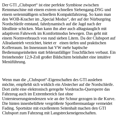
Der GTI „Clubsport“ ist eine perfekte Symbiose zwischen
Rennmaschine mit einem extrem schnellen Siebengang-DSG und
einem serienmäßigem schnellem Kompaktfahrzeug. So kann man
den WOB-Kracher im „Special Modus“, der auf der Nürburgring
Nordschleife entstand, fahrdynamisch auf die Jagd nach der
Ideallinie schicken. Man kann ihn aber auch alltagstauglich mit
adaptivem Fahrwerk im Komfortmodus bewegen. Das geht mit
einem Normverbrauch von rund sieben Litern. Da der Clubsport auf
Allradantrieb verzichtet, bietet er einen tiefen und praktischen
Kofferraum. Im Innenraum hat VW mehr haptische
Bedienungseinheiten statt fehleranfälliger Touchflächen verbaut. Ein
freistehender 12,9-Zoll großer Bildschirm beinhaltet eine intuitive
Menüführung.
Wenn man die „Clubsport“-Eigenschaften des GTI ausleben
möchte, empfiehlt sich wirklich ein Abstecher auf die Nordschleife.
Dort zieht eine elektronisch geregelte Vorderachs-Quersperre das
Fahrzeug auch im Extrembereich fast ohne
Untersteuerungstendenzen wie an der Schnur gezogen in die Kurve.
Die hinten innenbelüftete vergrößerte Sportbremsanlage vermeidet
Fading. Sportsitze mit exzellentem Seitenhalt machen den GTI
Clubsport zum Fahrzeug mit Langstreckeneigenschaften.