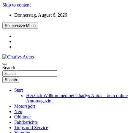
Skip to content
Donnerstag, August 6, 2026
Responsive Menu
Das neue Automagazin – global. regional. informativ. interaktiv
Search
Charlys Autos
Search
Start
Herzlich Willkommen bei Charlys Autos – dem online
Automagazin.
Motorsport
Neu
Oldtimer
Fahrberichte
Tipps und Service
Youtube