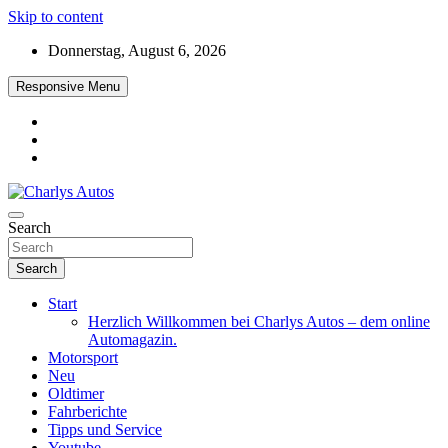
Skip to content
Donnerstag, August 6, 2026
Responsive Menu
Das neue Automagazin – global. regional. informativ. interaktiv
Search
Charlys Autos
Search
Start
Herzlich Willkommen bei Charlys Autos – dem online
Automagazin.
Motorsport
Neu
Oldtimer
Fahrberichte
Tipps und Service
Youtube