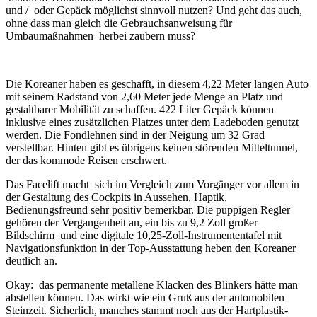
und / oder Gepäck möglichst sinnvoll nutzen? Und geht das auch,
ohne dass man gleich die Gebrauchsanweisung für
Umbaumaßnahmen herbei zaubern muss?
Die Koreaner haben es geschafft, in diesem 4,22 Meter langen Auto
mit seinem Radstand von 2,60 Meter jede Menge an Platz und
gestaltbarer Mobilität zu schaffen. 422 Liter Gepäck können
inklusive eines zusätzlichen Platzes unter dem Ladeboden genutzt
werden. Die Fondlehnen sind in der Neigung um 32 Grad
verstellbar. Hinten gibt es übrigens keinen störenden Mitteltunnel,
der das kommode Reisen erschwert.
Das Facelift macht sich im Vergleich zum Vorgänger vor allem in
der Gestaltung des Cockpits in Aussehen, Haptik,
Bedienungsfreund sehr positiv bemerkbar. Die puppigen Regler
gehören der Vergangenheit an, ein bis zu 9,2 Zoll großer
Bildschirm und eine digitale 10,25-Zoll-Instrumententafel mit
Navigationsfunktion in der Top-Ausstattung heben den Koreaner
deutlich an.
Okay: das permanente metallene Klacken des Blinkers hätte man
abstellen können. Das wirkt wie ein Gruß aus der automobilen
Steinzeit. Sicherlich, manches stammt noch aus der Hartplastik-