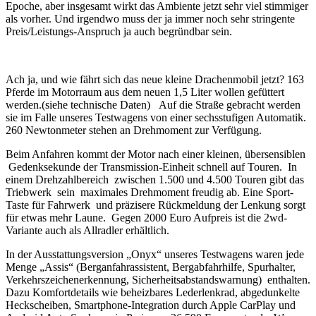
Epoche, aber insgesamt wirkt das Ambiente jetzt sehr viel stimmiger
als vorher. Und irgendwo muss der ja immer noch sehr stringente
Preis/Leistungs-Anspruch ja auch begründbar sein.
Ach ja, und wie fährt sich das neue kleine Drachenmobil jetzt? 163
Pferde im Motorraum aus dem neuen 1,5 Liter wollen gefüttert
werden.(siehe technische Daten) Auf die Straße gebracht werden
sie im Falle unseres Testwagens von einer sechsstufigen Automatik.
260 Newtonmeter stehen an Drehmoment zur Verfügung.
Beim Anfahren kommt der Motor nach einer kleinen, übersensiblen
Gedenksekunde der Transmission-Einheit schnell auf Touren. In
einem Drehzahlbereich zwischen 1.500 und 4.500 Touren gibt das
Triebwerk sein maximales Drehmoment freudig ab. Eine Sport-
Taste für Fahrwerk und präzisere Rückmeldung der Lenkung sorgt
für etwas mehr Laune. Gegen 2000 Euro Aufpreis ist die 2wd-
Variante auch als Allradler erhältlich.
In der Ausstattungsversion „Onyx“ unseres Testwagens waren jede
Menge „Assis“ (Berganfahrassistent, Bergabfahrhilfe, Spurhalter,
Verkehrszeichenerkennung, Sicherheitsabstandswarnung) enthalten.
Dazu Komfortdetails wie beheizbares Lederlenkrad, abgedunkelte
Heckscheiben, Smartphone-Integration durch Apple CarPlay und