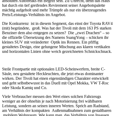
absoluten Autofreaks ein Begriff sein. Zu Unrecht, denn das Haus
hat durch ein tief greifendes Revirement seiner Angebotspalette
mächtig aufgeholt und mehr Trümpfe als nur ein überzeugendes
Preis/Leistungs-Verhältnis im Angebot.
Die Konkurrenz ist in diesem Segment, das einst der Toyota RAV4
(mit) begründete, groß. Was hat der Tivoli mit dem 163 PS starken
Benziner dem also entgegen zu setzen? Die „zwei Drachen“ – so
die offizielle Übersetzung des Namens SsangYong – schicken ihr
kleines SUV mit veränderter Optik ins Rennen. Ein pfiffig
gestaltetes Design, eine gelungene Mischung aus klaren vertikalen
und horizontalen Linien ohne weich gezeichneten Schnickschnack.
Steile Frontpartie mit optionalen LED-Scheinwerfern, breite C-
Säule, neu gestaltete Heckleuchten, die jetzt etwas dominanter
wirken. Der Tivoli hat einen eigenständigen Charakter entwickelt
und geht selbstbewusst in das Duell mit Opel Mokka, VW T-Roc
oder Skoda Kamiq und Co.
Viele Verbraucher messen den Wert eines solchen Fahrzeugs
weniger an der ohnehin je nach Motorisierung frei wählbaren
Leistung, sondern an seinen inneren Werten. Sprich am Radstand,
am Verhältnis der kompakten Außenmaßnahmen zum gestaltbaren
mobilem Wohnraum. Wie kann man das Verhältnis von Insassen