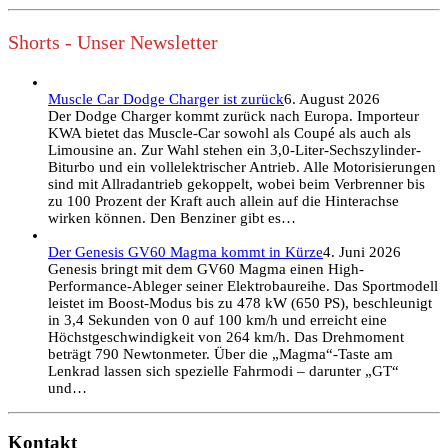
Shorts - Unser Newsletter
Muscle Car Dodge Charger ist zurück
6. August 2026
Der Dodge Charger kommt zurück nach Europa. Importeur
KWA bietet das Muscle-Car sowohl als Coupé als auch als
Limousine an. Zur Wahl stehen ein 3,0-Liter-Sechszylinder-
Biturbo und ein vollelektrischer Antrieb. Alle Motorisierungen
sind mit Allradantrieb gekoppelt, wobei beim Verbrenner bis
zu 100 Prozent der Kraft auch allein auf die Hinterachse
wirken können. Den Benziner gibt es…
Der Genesis GV60 Magma kommt in Kürze
4. Juni 2026
Genesis bringt mit dem GV60 Magma einen High-
Performance-Ableger seiner Elektrobaureihe. Das Sportmodell
leistet im Boost-Modus bis zu 478 kW (650 PS), beschleunigt
in 3,4 Sekunden von 0 auf 100 km/h und erreicht eine
Höchstgeschwindigkeit von 264 km/h. Das Drehmoment
beträgt 790 Newtonmeter. Über die „Magma“-Taste am
Lenkrad lassen sich spezielle Fahrmodi – darunter „GT“
und…
Kontakt