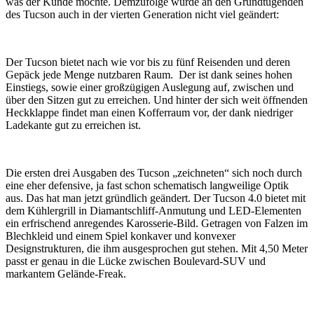
was der Kunde möchte. Demzufolge wurde an den Grundtugenden
des Tucson auch in der vierten Generation nicht viel geändert:
Der Tucson bietet nach wie vor bis zu fünf Reisenden und deren
Gepäck jede Menge nutzbaren Raum. Der ist dank seines hohen
Einstiegs, sowie einer großzügigen Auslegung auf, zwischen und
über den Sitzen gut zu erreichen. Und hinter der sich weit öffnenden
Heckklappe findet man einen Kofferraum vor, der dank niedriger
Ladekante gut zu erreichen ist.
Die ersten drei Ausgaben des Tucson „zeichneten“ sich noch durch
eine eher defensive, ja fast schon schematisch langweilige Optik
aus. Das hat man jetzt gründlich geändert. Der Tucson 4.0 bietet mit
dem Kühlergrill in Diamantschliff-Anmutung und LED-Elementen
ein erfrischend anregendes Karosserie-Bild. Getragen von Falzen im
Blechkleid und einem Spiel konkaver und konvexer
Designstrukturen, die ihm ausgesprochen gut stehen. Mit 4,50 Meter
passt er genau in die Lücke zwischen Boulevard-SUV und
markantem Gelände-Freak.