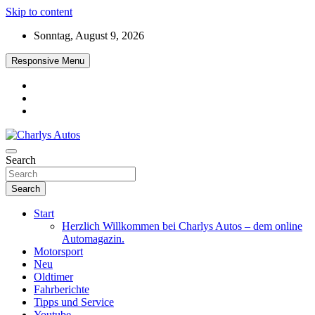
Skip to content
Sonntag, August 9, 2026
Responsive Menu
Das neue Automagazin – global. regional. informativ. interaktiv
Search
Charlys Autos
Search
Start
Herzlich Willkommen bei Charlys Autos – dem online
Automagazin.
Motorsport
Neu
Oldtimer
Fahrberichte
Tipps und Service
Youtube