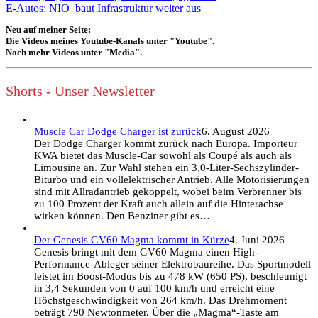
E-Autos: NIO baut Infrastruktur weiter aus
Neu auf meiner Seite:
Die Videos meines Youtube-Kanals unter "Youtube".
Noch mehr Videos unter "Media".
Shorts - Unser Newsletter
Muscle Car Dodge Charger ist zurück
6. August 2026
Der Dodge Charger kommt zurück nach Europa. Importeur
KWA bietet das Muscle-Car sowohl als Coupé als auch als
Limousine an. Zur Wahl stehen ein 3,0-Liter-Sechszylinder-
Biturbo und ein vollelektrischer Antrieb. Alle Motorisierungen
sind mit Allradantrieb gekoppelt, wobei beim Verbrenner bis
zu 100 Prozent der Kraft auch allein auf die Hinterachse
wirken können. Den Benziner gibt es…
Der Genesis GV60 Magma kommt in Kürze
4. Juni 2026
Genesis bringt mit dem GV60 Magma einen High-
Performance-Ableger seiner Elektrobaureihe. Das Sportmodell
leistet im Boost-Modus bis zu 478 kW (650 PS), beschleunigt
in 3,4 Sekunden von 0 auf 100 km/h und erreicht eine
Höchstgeschwindigkeit von 264 km/h. Das Drehmoment
beträgt 790 Newtonmeter. Über die „Magma“-Taste am