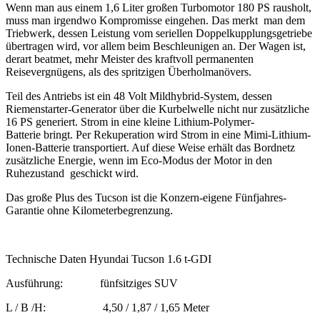
Wenn man aus einem 1,6 Liter großen Turbomotor 180 PS rausholt,
muss man irgendwo Kompromisse eingehen. Das merkt man dem
Triebwerk, dessen Leistung vom seriellen Doppelkupplungsgetriebe
übertragen wird, vor allem beim Beschleunigen an. Der Wagen ist,
derart beatmet, mehr Meister des kraftvoll permanenten
Reisevergnügens, als des spritzigen Überholmanövers.
Teil des Antriebs ist ein 48 Volt Mildhybrid-System, dessen
Riemenstarter-Generator über die Kurbelwelle nicht nur zusätzliche
16 PS generiert. Strom in eine kleine Lithium-Polymer-
Batterie bringt. Per Rekuperation wird Strom in eine Mimi-Lithium-
Ionen-Batterie transportiert. Auf diese Weise erhält das Bordnetz
zusätzliche Energie, wenn im Eco-Modus der Motor in den
Ruhezustand geschickt wird.
Das große Plus des Tucson ist die Konzern-eigene Fünfjahres-
Garantie ohne Kilometerbegrenzung.
Technische Daten Hyundai Tucson 1.6 t-GDI
Ausführung: fünfsitziges SUV
L / B /H: 4,50 / 1,87 / 1,65 Meter