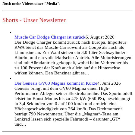
Noch mehr Videos unter "Media".
Shorts - Unser Newsletter
Muscle Car Dodge Charger ist zurück
6. August 2026
Der Dodge Charger kommt zurück nach Europa. Importeur
KWA bietet das Muscle-Car sowohl als Coupé als auch als
Limousine an. Zur Wahl stehen ein 3,0-Liter-Sechszylinder-
Biturbo und ein vollelektrischer Antrieb. Alle Motorisierungen
sind mit Allradantrieb gekoppelt, wobei beim Verbrenner bis
zu 100 Prozent der Kraft auch allein auf die Hinterachse
wirken können. Den Benziner gibt es…
Der Genesis GV60 Magma kommt in Kürze
4. Juni 2026
Genesis bringt mit dem GV60 Magma einen High-
Performance-Ableger seiner Elektrobaureihe. Das Sportmodell
leistet im Boost-Modus bis zu 478 kW (650 PS), beschleunigt
in 3,4 Sekunden von 0 auf 100 km/h und erreicht eine
Höchstgeschwindigkeit von 264 km/h. Das Drehmoment
beträgt 790 Newtonmeter. Über die „Magma“-Taste am
Lenkrad lassen sich spezielle Fahrmodi – darunter „GT“
und…