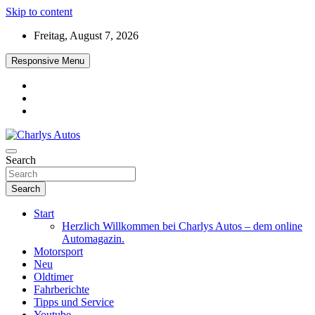
Skip to content
Freitag, August 7, 2026
Responsive Menu
Das neue Automagazin – global. regional. informativ. interaktiv
Search
Charlys Autos
Search
Start
Herzlich Willkommen bei Charlys Autos – dem online
Automagazin.
Motorsport
Neu
Oldtimer
Fahrberichte
Tipps und Service
Youtube