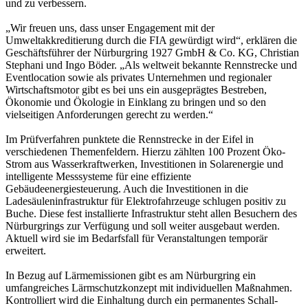
und zu verbessern.
„Wir freuen uns, dass unser Engagement mit der
Umweltakkreditierung durch die FIA gewürdigt wird“, erklären die
Geschäftsführer der Nürburgring 1927 GmbH & Co. KG, Christian
Stephani und Ingo Böder. „Als weltweit bekannte Rennstrecke und
Eventlocation sowie als privates Unternehmen und regionaler
Wirtschaftsmotor gibt es bei uns ein ausgeprägtes Bestreben,
Ökonomie und Ökologie in Einklang zu bringen und so den
vielseitigen Anforderungen gerecht zu werden.“
Im Prüfverfahren punktete die Rennstrecke in der Eifel in
verschiedenen Themenfeldern. Hierzu zählten 100 Prozent Öko-
Strom aus Wasserkraftwerken, Investitionen in Solarenergie und
intelligente Messsysteme für eine effiziente
Gebäudeenergiesteuerung. Auch die Investitionen in die
Ladesäuleninfrastruktur für Elektrofahrzeuge schlugen positiv zu
Buche. Diese fest installierte Infrastruktur steht allen Besuchern des
Nürburgrings zur Verfügung und soll weiter ausgebaut werden.
Aktuell wird sie im Bedarfsfall für Veranstaltungen temporär
erweitert.
In Bezug auf Lärmemissionen gibt es am Nürburgring ein
umfangreiches Lärmschutzkonzept mit individuellen Maßnahmen.
Kontrolliert wird die Einhaltung durch ein permanentes Schall-