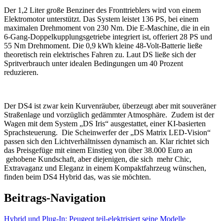
Der 1,2 Liter große Benziner des Fronttrieblers wird von einem
Elektromotor unterstützt. Das System leistet 136 PS, bei einem
maximalen Drehmoment von 230 Nm. Die E-Maschine, die in ein
6-Gang-Doppelkupplungsgetriebe integriert ist, offeriert 28 PS und
55 Nm Drehmoment. Die 0,9 kWh kleine 48-Volt-Batterie ließe
theoretisch rein elektrisches Fahren zu. Laut DS ließe sich der
Spritverbrauch unter idealen Bedingungen um 40 Prozent
reduzieren.
Der DS4 ist zwar kein Kurvenräuber, überzeugt aber mit souveräner
Straßenlage und vorzüglich gedämmter Atmosphäre. Zudem ist der
Wagen mit dem System „DS Iris“ ausgestattet, einer KI-basierten
Sprachsteuerung. Die Scheinwerfer der „DS Matrix LED-Vision“
passen sich den Lichtverhältnissen dynamisch an. Klar richtet sich
das Preisgefüge mit einem Einstieg von über 38.000 Euro an
gehobene Kundschaft, aber diejenigen, die sich mehr Chic,
Extravaganz und Eleganz in einem Kompaktfahrzeug wünschen,
finden beim DS4 Hybrid das, was sie möchten.
Beitrags-Navigation
Hybrid und Plug-In: Peugeot teil-elektrisiert seine Modelle