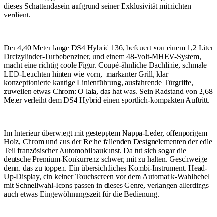
dieses Schattendasein aufgrund seiner Exklusivität mitnichten
verdient.
Der 4,40 Meter lange DS4 Hybrid 136, befeuert von einem 1,2 Liter
Dreizylinder-Turbobenziner, und einem 48-Volt-MHEV-System,
macht eine richtig coole Figur. Coupé-ähnliche Dachlinie, schmale
LED-Leuchten hinten wie vorn, markanter Grill, klar
konzeptionierte kantige Linienführung, ausfahrende Türgriffe,
zuweilen etwas Chrom: O lala, das hat was. Sein Radstand von 2,68
Meter verleiht dem DS4 Hybrid einen sportlich-kompakten Auftritt.
Im Interieur überwiegt mit gestepptem Nappa-Leder, offenporigem
Holz, Chrom und aus der Reihe fallenden Designelementen der edle
Teil französischer Automobilbaukunst. Da tut sich sogar die
deutsche Premium-Konkurrenz schwer, mit zu halten. Geschweige
denn, das zu toppen. Ein übersichtliches Kombi-Instrument, Head-
Up-Display, ein keiner Touchscreen vor dem Automatik-Wahlhebel
mit Schnellwahl-Icons passen in dieses Genre, verlangen allerdings
auch etwas Eingewöhnungszeit für die Bedienung.