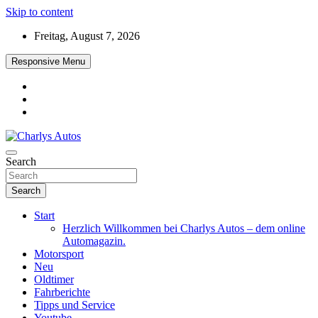
Skip to content
Freitag, August 7, 2026
Responsive Menu
Das neue Automagazin – global. regional. informativ. interaktiv
Search
Charlys Autos
Search
Start
Herzlich Willkommen bei Charlys Autos – dem online
Automagazin.
Motorsport
Neu
Oldtimer
Fahrberichte
Tipps und Service
Youtube