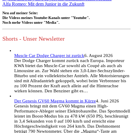
Alfa Romeo: Mit dem Junior in die Zukunft
Neu auf meiner Seite:
Die Videos meines Youtube-Kanals unter "Youtube".
Noch mehr Videos unter "Media".
Shorts - Unser Newsletter
Muscle Car Dodge Charger ist zurück
6. August 2026
Der Dodge Charger kommt zurück nach Europa. Importeur
KWA bietet das Muscle-Car sowohl als Coupé als auch als
Limousine an. Zur Wahl stehen ein 3,0-Liter-Sechszylinder-
Biturbo und ein vollelektrischer Antrieb. Alle Motorisierungen
sind mit Allradantrieb gekoppelt, wobei beim Verbrenner bis
zu 100 Prozent der Kraft auch allein auf die Hinterachse
wirken können. Den Benziner gibt es…
Der Genesis GV60 Magma kommt in Kürze
4. Juni 2026
Genesis bringt mit dem GV60 Magma einen High-
Performance-Ableger seiner Elektrobaureihe. Das Sportmodell
leistet im Boost-Modus bis zu 478 kW (650 PS), beschleunigt
in 3,4 Sekunden von 0 auf 100 km/h und erreicht eine
Höchstgeschwindigkeit von 264 km/h. Das Drehmoment
beträgt 790 Newtonmeter. Über die „Magma“-Taste am