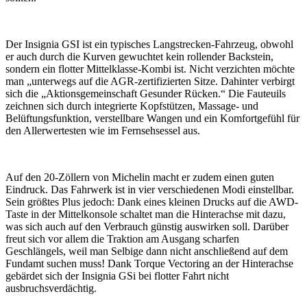
Der Insignia GSI ist ein typisches Langstrecken-Fahrzeug, obwohl
er auch durch die Kurven gewuchtet kein rollender Backstein,
sondern ein flotter Mittelklasse-Kombi ist. Nicht verzichten möchte
man „unterwegs auf die AGR-zertifizierten Sitze. Dahinter verbirgt
sich die „Aktionsgemeinschaft Gesunder Rücken.“ Die Fauteuils
zeichnen sich durch integrierte Kopfstützen, Massage- und
Belüftungsfunktion, verstellbare Wangen und ein Komfortgefühl für
den Allerwertesten wie im Fernsehsessel aus.
Auf den 20-Zöllern von Michelin macht er zudem einen guten
Eindruck. Das Fahrwerk ist in vier verschiedenen Modi einstellbar.
Sein größtes Plus jedoch: Dank eines kleinen Drucks auf die AWD-
Taste in der Mittelkonsole schaltet man die Hinterachse mit dazu,
was sich auch auf den Verbrauch günstig auswirken soll. Darüber
freut sich vor allem die Traktion am Ausgang scharfen
Geschlängels, weil man Selbige dann nicht anschließend auf dem
Fundamt suchen muss! Dank Torque Vectoring an der Hinterachse
gebärdet sich der Insignia GSi bei flotter Fahrt nicht
ausbruchsverdächtig.