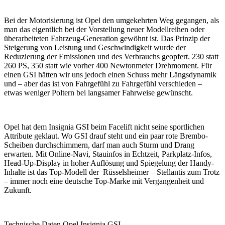
Bei der Motorisierung ist Opel den umgekehrten Weg gegangen, als
man das eigentlich bei der Vorstellung neuer Modellreihen oder
überarbeiteten Fahrzeug-Generation gewöhnt ist. Das Prinzip der
Steigerung von Leistung und Geschwindigkeit wurde der
Reduzierung der Emissionen und des Verbrauchs geopfert. 230 statt
260 PS, 350 statt wie vorher 400 Newtonmeter Drehmoment. Für
einen GSI hätten wir uns jedoch einen Schuss mehr Längsdynamik
und – aber das ist von Fahrgefühl zu Fahrgefühl verschieden –
etwas weniger Poltern bei langsamer Fahrweise gewünscht.
Opel hat dem Insignia GSI beim Facelift nicht seine sportlichen
Attribute geklaut. Wo GSI drauf steht und ein paar rote Brembo-
Scheiben durchschimmern, darf man auch Sturm und Drang
erwarten. Mit Online-Navi, Stauinfos in Echtzeit, Parkplatz-Infos,
Head-Up-Display in hoher Auflösung und Spiegelung der Handy-
Inhalte ist das Top-Modell der Rüsselsheimer – Stellantis zum Trotz
– immer noch eine deutsche Top-Marke mit Vergangenheit und
Zukunft.
Technische Daten Opel Insignia GSI