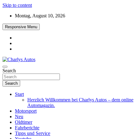
Skip to content
Montag, August 10, 2026
Responsive Menu
Das neue Automagazin – global. regional. informativ. interaktiv
Search
Charlys Autos
Search
Start
Herzlich Willkommen bei Charlys Autos – dem online
Automagazin.
Motorsport
Neu
Oldtimer
Fahrberichte
Tipps und Service
Youtube