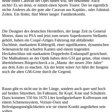
heute einen Caravan bei Opel haben will, der bekommt: Auch
nichts! Es sei denn, er nimmt einen Sports Tourer. Der ist eigentlich
nichts Anderes als der gute alte Caravan aus Kapitän-, oder Admiral-
Zeiten. Ein flotter, fünf Meter langer Familienkombi.
Die Designer des deutschen Herstellers, der lange Zeit zu General
Motors, dann zu PSA und jetzt zum neuen Superkonzern Stellantis
gehört, haben ein Coupé-Artiges Fahrzeug mit abfallender
Dachlinie, markantem Kühlergrill, einer signifikanten, dynamischen
Seitenansicht mit scharfen Kanten und einem tragenden
Heckabschluss mit markantem Doppelrohr-Endauspuff gezeichnet.
Die Maßnahmen an der Optik haben dem GSI gut getan, ohne einen
übertriebenen Bürgerschreck a la „Manta der neuen 20er Jahre“
aus dem Auto zu machen. Als der letzte seiner Art fährt der Insignia
noch die alten GM-Gene durch die Gegend.
Raum gibt es nicht nur in der Länge, sondern auch quer und hoch
auf beiden Sitzreihen. Im Fußraum, für Kopf, Knie und Schultern.
Dazu kommen 550 bis 1670 Liter konfigurierbarer Kofferraum mit
einem Schienensystem, Verzurr-Ösen und
Befestigungsmöglichkeiten wie sie einem Kombi angediehen sein
sollten.