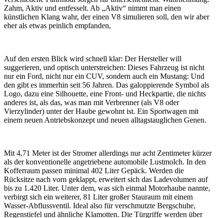
Zahm, Aktiv und entfesselt. Ab „Aktiv“ nimmt man einen
künstlichen Klang wahr, der einen V8 simulieren soll, den wir aber
eher als etwas peinlich empfanden,
Auf den ersten Blick wird schnell klar: Der Hersteller will
suggerieren, und optisch unterstreichen: Dieses Fahrzeug ist nicht
nur ein Ford, nicht nur ein CUV, sondern auch ein Mustang: Und
den gibt es immerhin seit 56 Jahren. Das galoppierende Symbol als
Logo, dazu eine Silhouette, eine Front- und Heckpartie, die nichts
anderes ist, als das, was man mit Verbrenner (als V8 oder
Vierzylinder) unter der Haube gewohnt ist. Ein Sportwagen mit
einem neuen Antriebskonzept und neuen alltagstauglichen Genen.
Mit 4,71 Meter ist der Stromer allerdings nur acht Zentimeter kürzer
als der konventionelle angetriebene automobile Lustmolch. In den
Kofferraum passen minimal 402 Liter Gepäck. Werden die
Rücksitze nach vorn geklappt, erweitert sich das Ladevolumen auf
bis zu 1.420 Liter. Unter dem, was sich einmal Motorhaube nannte,
verbirgt sich ein weiterer, 81 Liter großer Stauraum mit einem
Wasser-Abflussventil. Ideal also für verschmutzte Bergschuhe,
Regenstiefel und ähnliche Klamotten. Die Türgriffe werden über