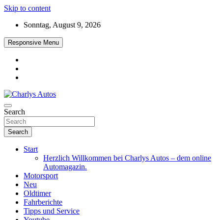
Skip to content
Sonntag, August 9, 2026
Responsive Menu
Das neue Automagazin – global. regional. informativ. interaktiv
Search
Charlys Autos
Search
Start
Herzlich Willkommen bei Charlys Autos – dem online
Automagazin.
Motorsport
Neu
Oldtimer
Fahrberichte
Tipps und Service
Youtube