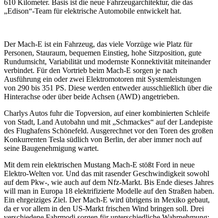
610 Kilometer. Basis ist die neue Fahrzeugarchitektur, die das
„Edison“-Team für elektrische Automobile entwickelt hat.
Der Mach-E ist ein Fahrzeug, das viele Vorzüge wie Platz für
Personen, Stauraum, bequemen Einstieg, hohe Sitzposition, gute
Rundumsicht, Variabilität und modernste Konnektivität miteinander
verbindet. Für den Vortrieb beim Mach-E sorgen je nach
Ausführung ein oder zwei Elektromotoren mit Systemleistungen
von 290 bis 351 PS. Diese werden entweder ausschließlich über die
Hinterachse oder über beide Achsen (AWD) angetrieben.
Charlys Autos fuhr die Topversion, auf einer kombinierten Schleife
von Stadt, Land Autobahn und mit „Schmackes“ auf der Landepiste
des Flughafens Schönefeld. Ausgerechnet vor den Toren des großen
Konkurrenten Tesla südlich von Berlin, der aber immer noch auf
seine Baugenehmigung wartet.
Mit dem rein elektrischen Mustang Mach-E stößt Ford in neue
Elektro-Welten vor. Und das mit rasender Geschwindigkeit sowohl
auf dem Pkw-, wie auch auf dem Nfz-Markt. Bis Ende dieses Jahres
will man in Europa 18 elektrifizierte Modelle auf den Straßen haben.
Ein ehrgeiziges Ziel. Der Mach-E wird übrigens in Mexiko gebaut,
da er vor allem in den US-Markt frischen Wind bringen soll. Drei
verschiedene Fahrmodi sorgen für unterschiedliche Wahrnehmung: