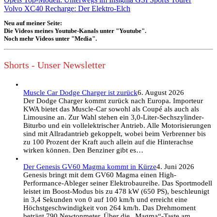
Volvo XC40 Recharge: Der Elektro-Elch
Neu auf meiner Seite:
Die Videos meines Youtube-Kanals unter "Youtube".
Noch mehr Videos unter "Media".
Shorts - Unser Newsletter
Muscle Car Dodge Charger ist zurück
6. August 2026
Der Dodge Charger kommt zurück nach Europa. Importeur
KWA bietet das Muscle-Car sowohl als Coupé als auch als
Limousine an. Zur Wahl stehen ein 3,0-Liter-Sechszylinder-
Biturbo und ein vollelektrischer Antrieb. Alle Motorisierungen
sind mit Allradantrieb gekoppelt, wobei beim Verbrenner bis
zu 100 Prozent der Kraft auch allein auf die Hinterachse
wirken können. Den Benziner gibt es…
Der Genesis GV60 Magma kommt in Kürze
4. Juni 2026
Genesis bringt mit dem GV60 Magma einen High-
Performance-Ableger seiner Elektrobaureihe. Das Sportmodell
leistet im Boost-Modus bis zu 478 kW (650 PS), beschleunigt
in 3,4 Sekunden von 0 auf 100 km/h und erreicht eine
Höchstgeschwindigkeit von 264 km/h. Das Drehmoment
beträgt 790 Newtonmeter. Über die „Magma“-Taste am