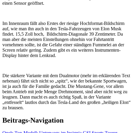
einen Sensor geöffnet.
Im Innenraum fällt also Erstes der riesige Hochformat-Bildschirm
auf, wie man ihn auch in den Tesla-Fahrzeugen von Elon Musk
findet. 15,5 Zoll hoch, Bildschirm-Diagonale 39 Zentimeter. Da
man aber die meisten Einstellungen ohnehin vor Fahrtantritt
vornehmen sollte, ist die Gefahr einer ständigen Fummelei an der
Screen relativ gering. Zudem gibt es ein weiteres Instrumenten-
Display hinter dem Lenkrad.
Die stärkere Variante mit dem Dualmotor (mehr im erklärenden Text
nebenan) fährt sich nicht so „spitz“, wie der bekannte Sportwagen,
ist ja auch für die Familie gedacht. Die Mustang-Gene, vor allem
beim Antrieb mit jede Menge Drehmoment, sind aber nicht weg zu
leugnen. Dann macht es auch richtig Spaß, in der Variante
„entfesselt“ lautlos durch das Tesla-Land des großen „heiligen Elon“
zu brausen.
Beitrags-Navigation
Opels Top-Modell: Unterwegs im Insignia GSI Sports Tourer