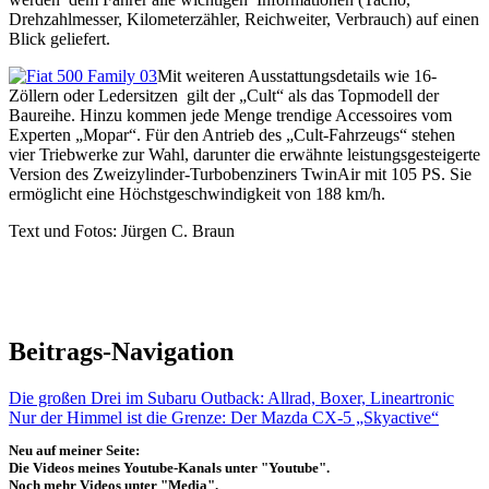
Drehzahlmesser, Kilometerzähler, Reichweiter, Verbrauch) auf einen
Blick geliefert.
Mit weiteren Ausstattungsdetails wie 16-
Zöllern oder Ledersitzen gilt der „Cult“ als das Topmodell der
Baureihe. Hinzu kommen jede Menge trendige Accessoires vom
Experten „Mopar“. Für den Antrieb des „Cult-Fahrzeugs“ stehen
vier Triebwerke zur Wahl, darunter die erwähnte leistungsgesteigerte
Version des Zweizylinder-Turbobenziners TwinAir mit 105 PS. Sie
ermöglicht eine Höchstgeschwindigkeit von 188 km/h.
Text und Fotos: Jürgen C. Braun
Beitrags-Navigation
Die großen Drei im Subaru Outback: Allrad, Boxer, Lineartronic
Nur der Himmel ist die Grenze: Der Mazda CX-5 „Skyactive“
Neu auf meiner Seite:
Die Videos meines Youtube-Kanals unter "Youtube".
Noch mehr Videos unter "Media".