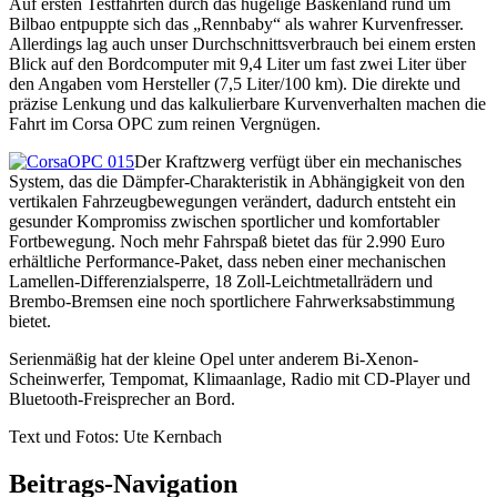
Auf ersten Testfahrten durch das hügelige Baskenland rund um
Bilbao entpuppte sich das „Rennbaby“ als wahrer Kurvenfresser.
Allerdings lag auch unser Durchschnittsverbrauch bei einem ersten
Blick auf den Bordcomputer mit 9,4 Liter um fast zwei Liter über
den Angaben vom Hersteller (7,5 Liter/100 km). Die direkte und
präzise Lenkung und das kalkulierbare Kurvenverhalten machen die
Fahrt im Corsa OPC zum reinen Vergnügen.
Der Kraftzwerg verfügt über ein mechanisches
System, das die Dämpfer-Charakteristik in Abhängigkeit von den
vertikalen Fahrzeugbewegungen verändert, dadurch entsteht ein
gesunder Kompromiss zwischen sportlicher und komfortabler
Fortbewegung. Noch mehr Fahrspaß bietet das für 2.990 Euro
erhältliche Performance-Paket, dass neben einer mechanischen
Lamellen-Differenzialsperre, 18 Zoll-Leichtmetallrädern und
Brembo-Bremsen eine noch sportlichere Fahrwerksabstimmung
bietet.
Serienmäßig hat der kleine Opel unter anderem Bi-Xenon-
Scheinwerfer, Tempomat, Klimaanlage, Radio mit CD-Player und
Bluetooth-Freisprecher an Bord.
Text und Fotos: Ute Kernbach
Beitrags-Navigation