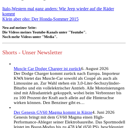
Italo-Western mal ganz anders: Wie Jeep wieder auf die Räder
kommt
Klein aber oho: Der Honda-Sommer 2015
Neu auf meiner Seite:
Die Videos meines Youtube-Kanals unter "Youtube".
Noch mehr Videos unter "Media".
Shorts - Unser Newsletter
Muscle Car Dodge Charger ist zurück
6. August 2026
Der Dodge Charger kommt zurück nach Europa. Importeur
KWA bietet das Muscle-Car sowohl als Coupé als auch als
Limousine an. Zur Wahl stehen ein 3,0-Liter-Sechszylinder-
Biturbo und ein vollelektrischer Antrieb. Alle Motorisierungen
sind mit Allradantrieb gekoppelt, wobei beim Verbrenner bis
zu 100 Prozent der Kraft auch allein auf die Hinterachse
wirken können. Den Benziner gibt es…
Der Genesis GV60 Magma kommt in Kürze
4. Juni 2026
Genesis bringt mit dem GV60 Magma einen High-
Performance-Ableger seiner Elektrobaureihe. Das Sportmodell
leistet im Boost-Modus bis zu 478 kW (650 PS), beschleunigt