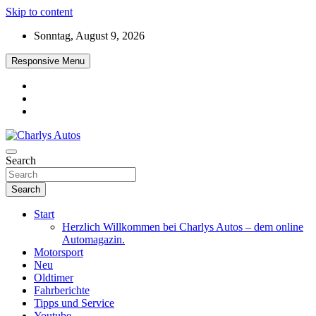
Skip to content
Sonntag, August 9, 2026
Responsive Menu
Das neue Automagazin – global. regional. informativ. interaktiv
Search
Charlys Autos
Search
Start
Herzlich Willkommen bei Charlys Autos – dem online
Automagazin.
Motorsport
Neu
Oldtimer
Fahrberichte
Tipps und Service
Youtube