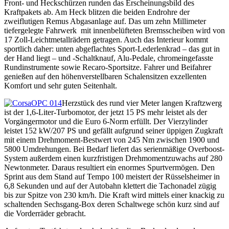
Front- und Heckschürzen runden das Erscheinungsbild des
Kraftpakets ab. Am Heck blitzen die beiden Endrohre der
zweiflutigen Remus Abgasanlage auf. Das um zehn Millimeter
tiefergelegte Fahrwerk mit innenbelüfteten Bremsscheiben wird von
17 Zoll-Leichtmetallrädern getragen. Auch das Interieur kommt
sportlich daher: unten abgeflachtes Sport-Lederlenkrad – das gut in
der Hand liegt – und -Schaltknauf, Alu-Pedale, chromeingefasste
Rundinstrumente sowie Recaro-Sportsitze. Fahrer und Beifahrer
genießen auf den höhenverstellbaren Schalensitzen exzellenten
Komfort und sehr guten Seitenhalt.
Herzstück des rund vier Meter langen Kraftzwerg
ist der 1,6-Liter-Turbomotor, der jetzt 15 PS mehr leistet als der
Vorgängermotor und die Euro 6-Norm erfüllt. Der Vierzylinder
leistet 152 kW/207 PS und gefällt aufgrund seiner üppigen Zugkraft
mit einem Drehmoment-Bestwert von 245 Nm zwischen 1900 und
5800 Umdrehungen. Bei Bedarf liefert das serienmäßige Overboost-
System außerdem einen kurzfristigen Drehmomentzuwachs auf 280
Newtonmeter. Daraus resultiert ein enormes Spurtvermögen. Den
Sprint aus dem Stand auf Tempo 100 meistert der Rüsselsheimer in
6,8 Sekunden und auf der Autobahn klettert die Tachonadel zügig
bis zur Spitze von 230 km/h. Die Kraft wird mittels einer knackig zu
schaltenden Sechsgang-Box deren Schaltwege schön kurz sind auf
die Vorderräder gebracht.