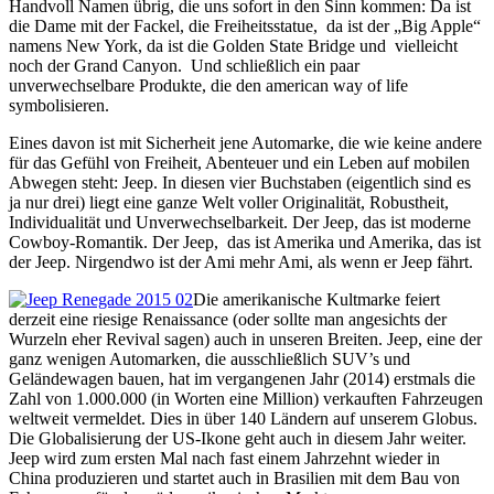
Handvoll Namen übrig, die uns sofort in den Sinn kommen: Da ist
die Dame mit der Fackel, die Freiheitsstatue, da ist der „Big Apple“
namens New York, da ist die Golden State Bridge und vielleicht
noch der Grand Canyon. Und schließlich ein paar
unverwechselbare Produkte, die den american way of life
symbolisieren.
Eines davon ist mit Sicherheit jene Automarke, die wie keine andere
für das Gefühl von Freiheit, Abenteuer und ein Leben auf mobilen
Abwegen steht: Jeep. In diesen vier Buchstaben (eigentlich sind es
ja nur drei) liegt eine ganze Welt voller Originalität, Robustheit,
Individualität und Unverwechselbarkeit. Der Jeep, das ist moderne
Cowboy-Romantik. Der Jeep, das ist Amerika und Amerika, das ist
der Jeep. Nirgendwo ist der Ami mehr Ami, als wenn er Jeep fährt.
Die amerikanische Kultmarke feiert
derzeit eine riesige Renaissance (oder sollte man angesichts der
Wurzeln eher Revival sagen) auch in unseren Breiten. Jeep, eine der
ganz wenigen Automarken, die ausschließlich SUV’s und
Geländewagen bauen, hat im vergangenen Jahr (2014) erstmals die
Zahl von 1.000.000 (in Worten eine Million) verkauften Fahrzeugen
weltweit vermeldet. Dies in über 140 Ländern auf unserem Globus.
Die Globalisierung der US-Ikone geht auch in diesem Jahr weiter.
Jeep wird zum ersten Mal nach fast einem Jahrzehnt wieder in
China produzieren und startet auch in Brasilien mit dem Bau von