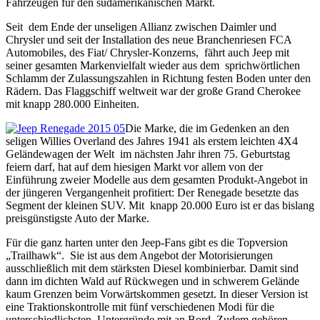
Fahrzeugen für den südamerikanischen Markt.
Seit dem Ende der unseligen Allianz zwischen Daimler und
Chrysler und seit der Installation des neue Branchenriesen FCA
Automobiles, des Fiat/ Chrysler-Konzerns, fährt auch Jeep mit
seiner gesamten Markenvielfalt wieder aus dem sprichwörtlichen
Schlamm der Zulassungszahlen in Richtung festen Boden unter den
Rädern. Das Flaggschiff weltweit war der große Grand Cherokee
mit knapp 280.000 Einheiten.
Die Marke, die im Gedenken an den
seligen Willies Overland des Jahres 1941 als erstem leichten 4X4
Geländewagen der Welt im nächsten Jahr ihren 75. Geburtstag
feiern darf, hat auf dem hiesigen Markt vor allem von der
Einführung zweier Modelle aus dem gesamten Produkt-Angebot in
der jüngeren Vergangenheit profitiert: Der Renegade besetzte das
Segment der kleinen SUV. Mit knapp 20.000 Euro ist er das bislang
preisgünstigste Auto der Marke.
Für die ganz harten unter den Jeep-Fans gibt es die Topversion
„Trailhawk“. Sie ist aus dem Angebot der Motorisierungen
ausschließlich mit dem stärksten Diesel kombinierbar. Damit sind
dann im dichten Wald auf Rückwegen und in schwerem Gelände
kaum Grenzen beim Vorwärtskommen gesetzt. In dieser Version ist
eine Traktionskontrolle mit fünf verschiedenen Modi für die
unterschiedlichsten Untergründe mit an Bord. Zudem gehören