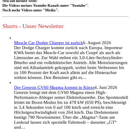
Neu auf meiner Seite:
Die Videos meines Youtube-Kanals unter "Youtube".
Noch mehr Videos unter "Media".
Shorts - Unser Newsletter
Muscle Car Dodge Charger ist zurück
6. August 2026
Der Dodge Charger kommt zurück nach Europa. Importeur
KWA bietet das Muscle-Car sowohl als Coupé als auch als
Limousine an. Zur Wahl stehen ein 3,0-Liter-Sechszylinder-
Biturbo und ein vollelektrischer Antrieb. Alle Motorisierungen
sind mit Allradantrieb gekoppelt, wobei beim Verbrenner bis
zu 100 Prozent der Kraft auch allein auf die Hinterachse
wirken können. Den Benziner gibt es…
Der Genesis GV60 Magma kommt in Kürze
4. Juni 2026
Genesis bringt mit dem GV60 Magma einen High-
Performance-Ableger seiner Elektrobaureihe. Das Sportmodell
leistet im Boost-Modus bis zu 478 kW (650 PS), beschleunigt
in 3,4 Sekunden von 0 auf 100 km/h und erreicht eine
Höchstgeschwindigkeit von 264 km/h. Das Drehmoment
beträgt 790 Newtonmeter. Über die „Magma“-Taste am
Lenkrad lassen sich spezielle Fahrmodi – darunter „GT“
und…