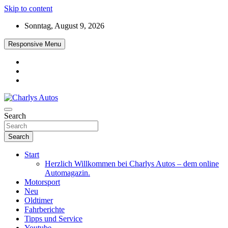
Skip to content
Sonntag, August 9, 2026
Responsive Menu
Das neue Automagazin – global. regional. informativ. interaktiv
Search
Charlys Autos
Search
Start
Herzlich Willkommen bei Charlys Autos – dem online
Automagazin.
Motorsport
Neu
Oldtimer
Fahrberichte
Tipps und Service
Youtube