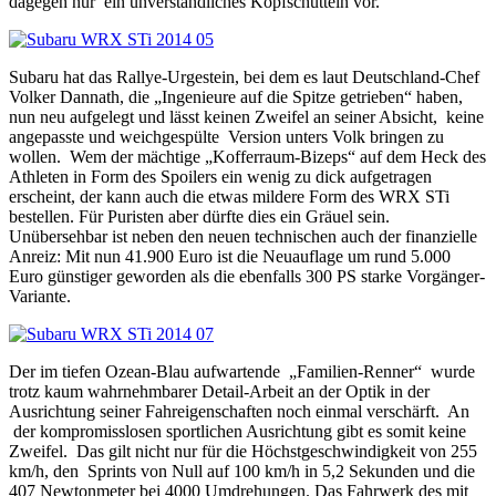
dagegen nur
ein unverständliches Kopfschütteln vor.
Subaru hat das Rallye-Urgestein, bei dem es laut Deutschland-Chef
Volker Dannath, die „Ingenieure auf die Spitze getrieben“ haben,
nun neu aufgelegt und lässt keinen Zweifel an seiner Absicht,
keine
angepasste und weichgespülte
Version unters Volk bringen zu
wollen.
Wem der mächtige „Kofferraum-Bizeps“ auf dem Heck des
Athleten in Form des Spoilers ein wenig zu dick aufgetragen
erscheint, der kann auch die etwas mildere Form des WRX STi
bestellen. Für Puristen aber dürfte dies ein Gräuel sein.
Unübersehbar ist neben den neuen technischen auch der finanzielle
Anreiz: Mit nun 41.900 Euro ist die Neuauflage um rund 5.000
Euro günstiger geworden als die ebenfalls 300 PS starke Vorgänger-
Variante.
Der im tiefen Ozean-Blau aufwartende
„Familien-Renner“
wurde
trotz kaum wahrnehmbarer Detail-Arbeit an der Optik in der
Ausrichtung seiner Fahreigenschaften noch einmal verschärft.
An
der kompromisslosen sportlichen Ausrichtung gibt es somit keine
Zweifel.
Das gilt nicht nur für die Höchstgeschwindigkeit von 255
km/h, den
Sprints von Null auf 100 km/h in 5,2 Sekunden und die
407 Newtonmeter bei 4000 Umdrehungen. Das Fahrwerk des mit