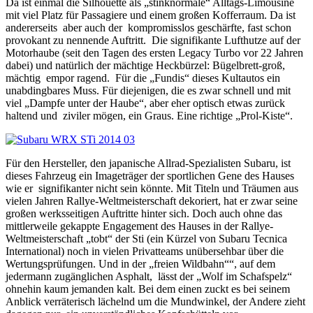
Da ist einmal die Silhouette als „stinknormale“ Alltags-Limousine
mit viel Platz für Passagiere und einem großen Kofferraum. Da ist
andererseits
aber auch der
kompromisslos geschärfte, fast schon
provokant zu nennende Auftritt.
Die signifikante Lufthutze auf der
Motorhaube (seit den Tagen des ersten Legacy Turbo vor 22 Jahren
dabei) und natürlich der mächtige Heckbürzel: Bügelbrett-groß,
mächtig
empor ragend.
Für die „Fundis“ dieses Kultautos ein
unabdingbares Muss. Für diejenigen, die es zwar schnell und mit
viel „Dampfe unter der Haube“, aber eher optisch etwas zurück
haltend und
ziviler mögen, ein Graus. Eine richtige „Prol-Kiste“.
Für den Hersteller, den japanische Allrad-Spezialisten Subaru, ist
dieses Fahrzeug ein Imageträger der sportlichen Gene des Hauses
wie er
signifikanter nicht sein könnte. Mit Titeln und Träumen aus
vielen Jahren Rallye-Weltmeisterschaft dekoriert, hat er zwar seine
großen werksseitigen Auftritte hinter sich. Doch auch ohne das
mittlerweile gekappte Engagement des Hauses in der Rallye-
Weltmeisterschaft „tobt“ der Sti (ein Kürzel von Subaru Tecnica
International) noch in vielen Privatteams unübersehbar über die
Wertungsprüfungen. Und in der „freien Wildbahn““, auf dem
jedermann zugänglichen Asphalt,
lässt der „Wolf im Schafspelz“
ohnehin kaum jemanden kalt. Bei dem einen zuckt es bei seinem
Anblick verräterisch lächelnd um die Mundwinkel, der Andere zieht