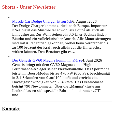
Shorts - Unser Newsletter
Muscle Car Dodge Charger ist zurück
6. August 2026
Der Dodge Charger kommt zurück nach Europa. Importeur
KWA bietet das Muscle-Car sowohl als Coupé als auch als
Limousine an. Zur Wahl stehen ein 3,0-Liter-Sechszylinder-
Biturbo und ein vollelektrischer Antrieb. Alle Motorisierungen
sind mit Allradantrieb gekoppelt, wobei beim Verbrenner bis
zu 100 Prozent der Kraft auch allein auf die Hinterachse
wirken können. Den Benziner gibt es…
Der Genesis GV60 Magma kommt in Kürze
4. Juni 2026
Genesis bringt mit dem GV60 Magma einen High-
Performance-Ableger seiner Elektrobaureihe. Das Sportmodell
leistet im Boost-Modus bis zu 478 kW (650 PS), beschleunigt
in 3,4 Sekunden von 0 auf 100 km/h und erreicht eine
Höchstgeschwindigkeit von 264 km/h. Das Drehmoment
beträgt 790 Newtonmeter. Über die „Magma“-Taste am
Lenkrad lassen sich spezielle Fahrmodi – darunter „GT“
und…
Kontakt