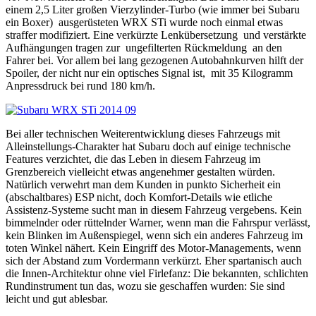
einem 2,5 Liter großen Vierzylinder-Turbo (wie immer bei Subaru
ein Boxer)
ausgerüsteten WRX STi wurde noch einmal etwas
straffer modifiziert. Eine verkürzte Lenkübersetzung
und verstärkte
Aufhängungen tragen zur
ungefilterten Rückmeldung
an den
Fahrer bei. Vor allem bei lang gezogenen Autobahnkurven hilft der
Spoiler, der nicht nur ein optisches Signal ist,
mit 35 Kilogramm
Anpressdruck bei rund 180 km/h.
Bei aller technischen Weiterentwicklung dieses Fahrzeugs mit
Alleinstellungs-Charakter hat Subaru doch auf einige technische
Features verzichtet, die das Leben in diesem Fahrzeug im
Grenzbereich vielleicht etwas angenehmer gestalten würden.
Natürlich verwehrt man dem Kunden in punkto Sicherheit ein
(abschaltbares) ESP nicht, doch Komfort-Details wie etliche
Assistenz-Systeme sucht man in diesem Fahrzeug vergebens. Kein
bimmelnder oder rüttelnder Warner, wenn man die Fahrspur verlässt,
kein Blinken im Außenspiegel, wenn sich ein anderes Fahrzeug im
toten Winkel nähert. Kein Eingriff des Motor-Managements, wenn
sich der Abstand zum Vordermann verkürzt. Eher spartanisch auch
die Innen-Architektur ohne viel Firlefanz: Die bekannten, schlichten
Rundinstrument tun das, wozu sie geschaffen wurden: Sie sind
leicht und gut ablesbar.