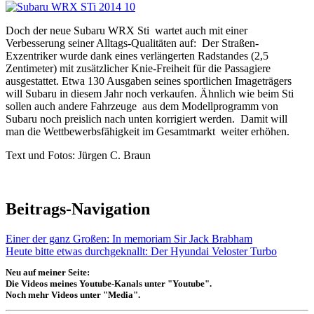
Doch der neue Subaru WRX Sti
wartet auch mit einer
Verbesserung seiner Alltags-Qualitäten auf:
Der Straßen-
Exzentriker wurde dank eines verlängerten Radstandes (2,5
Zentimeter) mit zusätzlicher Knie-Freiheit für die Passagiere
ausgestattet. Etwa 130 Ausgaben seines sportlichen Imageträgers
will Subaru in diesem Jahr noch verkaufen. Ähnlich wie beim Sti
sollen auch andere Fahrzeuge
aus dem Modellprogramm von
Subaru noch preislich nach unten korrigiert werden.
Damit will
man die Wettbewerbsfähigkeit im Gesamtmarkt
weiter erhöhen.
Text und Fotos: Jürgen C. Braun
Beitrags-Navigation
Einer der ganz Großen: In memoriam Sir Jack Brabham
Heute bitte etwas durchgeknallt: Der Hyundai Veloster Turbo
Neu auf meiner Seite:
Die Videos meines Youtube-Kanals unter "Youtube".
Noch mehr Videos unter "Media".