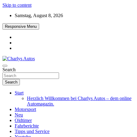
Skip to content
Samstag, August 8, 2026
Responsive Menu
Das neue Automagazin – global. regional. informativ. interaktiv
Search
Charlys Autos
Search
Start
Herzlich Willkommen bei Charlys Autos – dem online
Automagazin.
Motorsport
Neu
Oldtimer
Fahrberichte
Tipps und Service
Youtube