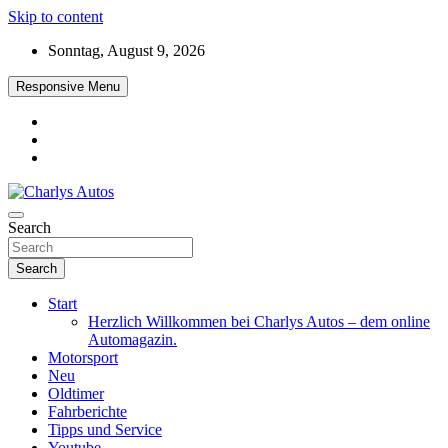
Skip to content
Sonntag, August 9, 2026
Responsive Menu
Das neue Automagazin – global. regional. informativ. interaktiv
Search
Charlys Autos
Search
Start
Herzlich Willkommen bei Charlys Autos – dem online
Automagazin.
Motorsport
Neu
Oldtimer
Fahrberichte
Tipps und Service
Youtube