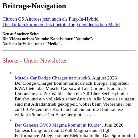
Beitrags-Navigation
Citroën C5 Aircross jetzt auch als Plug-In-Hybrid
Die Türken kommen: Jetzt betritt Togg den deutschen Markt
Neu auf meiner Seite:
Die Videos meines Youtube-Kanals unter "Youtube".
Noch mehr Videos unter "Media".
Shorts - Unser Newsletter
Muscle Car Dodge Charger ist zurück
6. August 2026
Der Dodge Charger kommt zurück nach Europa. Importeur
KWA bietet das Muscle-Car sowohl als Coupé als auch als
Limousine an. Zur Wahl stehen ein 3,0-Liter-Sechszylinder-
Biturbo und ein vollelektrischer Antrieb. Alle Motorisierungen
sind mit Allradantrieb gekoppelt, wobei beim Verbrenner bis
zu 100 Prozent der Kraft auch allein auf die Hinterachse
wirken können. Den Benziner gibt es…
Der Genesis GV60 Magma kommt in Kürze
4. Juni 2026
Genesis bringt mit dem GV60 Magma einen High-
Performance-Ableger seiner Elektrobaureihe. Das Sportmodell