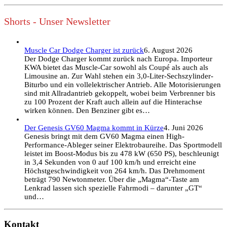
Shorts - Unser Newsletter
Muscle Car Dodge Charger ist zurück
6. August 2026
Der Dodge Charger kommt zurück nach Europa. Importeur
KWA bietet das Muscle-Car sowohl als Coupé als auch als
Limousine an. Zur Wahl stehen ein 3,0-Liter-Sechszylinder-
Biturbo und ein vollelektrischer Antrieb. Alle Motorisierungen
sind mit Allradantrieb gekoppelt, wobei beim Verbrenner bis
zu 100 Prozent der Kraft auch allein auf die Hinterachse
wirken können. Den Benziner gibt es…
Der Genesis GV60 Magma kommt in Kürze
4. Juni 2026
Genesis bringt mit dem GV60 Magma einen High-
Performance-Ableger seiner Elektrobaureihe. Das Sportmodell
leistet im Boost-Modus bis zu 478 kW (650 PS), beschleunigt
in 3,4 Sekunden von 0 auf 100 km/h und erreicht eine
Höchstgeschwindigkeit von 264 km/h. Das Drehmoment
beträgt 790 Newtonmeter. Über die „Magma“-Taste am
Lenkrad lassen sich spezielle Fahrmodi – darunter „GT“
und…
Kontakt