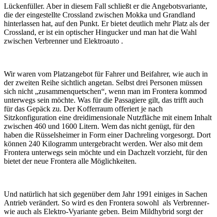
Lückenfüller. Aber in diesem Fall schließt er die Angebotsvariante,
die der eingestellte Crossland zwischen Mokka und Grandland
hinterlassen hat, auf den Punkt. Er bietet deutlich mehr Platz als der
Crossland, er ist ein optischer Hingucker und man hat die Wahl
zwischen Verbrenner und Elektroauto .
Wir waren vom Platzangebot für Fahrer und Beifahrer, wie auch in
der zweiten Reihe sichtlich angetan. Selbst drei Personen müssen
sich nicht „zusammenquetschen“, wenn man im Frontera kommod
unterwegs sein möchte. Was für die Passagiere gilt, das trifft auch
für das Gepäck zu. Der Kofferraum offeriert je nach
Sitzkonfiguration eine dreidimensionale Nutzfläche mit einem Inhalt
zwischen 460 und 1600 Litern. Wem das nicht genügt, für den
haben die Rüsselsheimer in Form einer Dachreling vorgesorgt. Dort
können 240 Kilogramm untergebracht werden. Wer also mit dem
Frontera unterwegs sein möchte und ein Dachzelt vorzieht, für den
bietet der neue Frontera alle Möglichkeiten.
Und natürlich hat sich gegenüber dem Jahr 1991 einiges in Sachen
Antrieb verändert. So wird es den Frontera sowohl als Verbrenner-
wie auch als Elektro-Vyariante geben. Beim Mildhybrid sorgt der