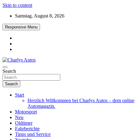
Skip to content
Samstag, August 8, 2026
Responsive Menu
Das neue Automagazin – global. regional. informativ. interaktiv
Search
Charlys Autos
Search
Start
Herzlich Willkommen bei Charlys Autos – dem online
Automagazin.
Motorsport
Neu
Oldtimer
Fahrberichte
Tipps und Service
Youtube