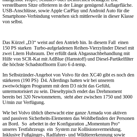
verstellbaren Sitze offerieren in der Länge genügend Auflagefläche.
USB-Anschlüsse, sowie Apple CarPlay und Android Auto für die
Smartphone-Verbindung verstehen sich mittlerweile in dieser Klasse
von selbst.
Das Kürzel „D3“ weist auf den Antrieb hin. In diesem Fall einen
150 PS starken Turbo-aufgeladenen Reihen-Vierzylinder Diesel mit
zwei Litern Hubraum. Der erfüllt dank Abgasnachbehandlung mit
Hilfe von SCR-Kat mit AdBlue (Harnstoff) und Diesel-Partikelfilter
die höchste Schadstoffnorm Euro 6 d-temp.
Im Selbstzünder-Angebot von Volvo für den XC40 gibt es noch den
stärkeren (190 PS) D4. Allerdings hatten wir bei unserem
zweiwöchigen Programm mit dem D3 nicht das Gefühl,
untermotorisiert zu sein. Dieseltypisch endet das Drehmoment
bereits bei 320 Newtonmetern, steht aber zwischen 1750 und 3000
U/min zur Verfügung.
Wie bei Volvo üblich überwacht eine ganze Armada von aktiven
und passiven Sicherheits-Elementen das Wohlbefinden der Personen
an Bord. So arbeitet in der Konfiguration „Momentum Pro“
unseres Testfahrzeugs ein System zur Kollisionsvermeidung.
Inklusive Fußgänger-, Radfahrer- und Wildtiererkennung sowie