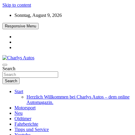
Skip to content
Sonntag, August 9, 2026
Responsive Menu
Das neue Automagazin – global. regional. informativ. interaktiv
Search
Charlys Autos
Search
Start
Herzlich Willkommen bei Charlys Autos – dem online
Automagazin.
Motorsport
Neu
Oldtimer
Fahrberichte
Tipps und Service
Youtube