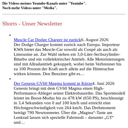
Die Videos meines Youtube-Kanals unter "Youtube".
Noch mehr Videos unter "Media".
Shorts - Unser Newsletter
Muscle Car Dodge Charger ist zurück
6. August 2026
Der Dodge Charger kommt zurück nach Europa. Importeur
KWA bietet das Muscle-Car sowohl als Coupé als auch als
Limousine an. Zur Wahl stehen ein 3,0-Liter-Sechszylinder-
Biturbo und ein vollelektrischer Antrieb. Alle Motorisierungen
sind mit Allradantrieb gekoppelt, wobei beim Verbrenner bis
zu 100 Prozent der Kraft auch allein auf die Hinterachse
wirken können. Den Benziner gibt es…
Der Genesis GV60 Magma kommt in Kürze
4. Juni 2026
Genesis bringt mit dem GV60 Magma einen High-
Performance-Ableger seiner Elektrobaureihe. Das Sportmodell
leistet im Boost-Modus bis zu 478 kW (650 PS), beschleunigt
in 3,4 Sekunden von 0 auf 100 km/h und erreicht eine
Höchstgeschwindigkeit von 264 km/h. Das Drehmoment
beträgt 790 Newtonmeter. Über die „Magma“-Taste am
Lenkrad lassen sich spezielle Fahrmodi – darunter „GT“
und…