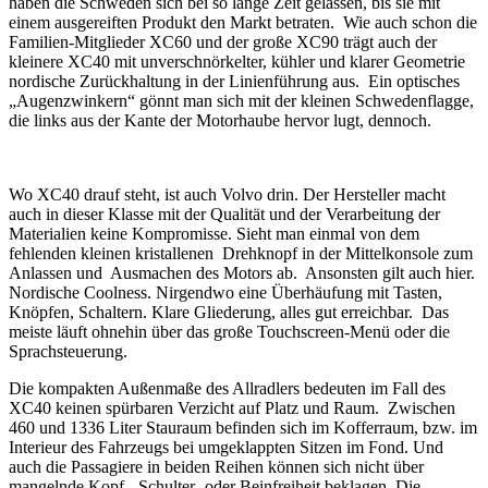
haben die Schweden sich bei so lange Zeit gelassen, bis sie mit
einem ausgereiften Produkt den Markt betraten. Wie auch schon die
Familien-Mitglieder XC60 und der große XC90 trägt auch der
kleinere XC40 mit unverschnörkelter, kühler und klarer Geometrie
nordische Zurückhaltung in der Linienführung aus. Ein optisches
„Augenzwinkern“ gönnt man sich mit der kleinen Schwedenflagge,
die links aus der Kante der Motorhaube hervor lugt, dennoch.
Wo XC40 drauf steht, ist auch Volvo drin. Der Hersteller macht
auch in dieser Klasse mit der Qualität und der Verarbeitung der
Materialien keine Kompromisse. Sieht man einmal von dem
fehlenden kleinen kristallenen Drehknopf in der Mittelkonsole zum
Anlassen und Ausmachen des Motors ab. Ansonsten gilt auch hier.
Nordische Coolness. Nirgendwo eine Überhäufung mit Tasten,
Knöpfen, Schaltern. Klare Gliederung, alles gut erreichbar. Das
meiste läuft ohnehin über das große Touchscreen-Menü oder die
Sprachsteuerung.
Die kompakten Außenmaße des Allradlers bedeuten im Fall des
XC40 keinen spürbaren Verzicht auf Platz und Raum. Zwischen
460 und 1336 Liter Stauraum befinden sich im Kofferraum, bzw. im
Interieur des Fahrzeugs bei umgeklappten Sitzen im Fond. Und
auch die Passagiere in beiden Reihen können sich nicht über
mangelnde Kopf-, Schulter- oder Beinfreiheit beklagen. Die