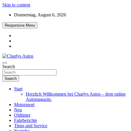
Skip to content
Donnerstag, August 6, 2026
Responsive Menu
Das neue Automagazin – global. regional. informativ. interaktiv
Search
Charlys Autos
Search
Start
Herzlich Willkommen bei Charlys Autos – dem online
Automagazin.
Motorsport
Neu
Oldtimer
Fahrberichte
Tipps und Service
Youtube