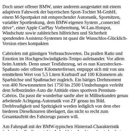
Doch unser offener BMW, unter anderem ausgestattet mit einem
adaptiven Fahrwerk der bayerischen Sport-Tochter M-GmbH,
einem M-Sportpaket mit entsprechender Automatik, Sportsitzen,
variabler Sportlenkung, dem BMW-eigenen System „connected
drive“, einer Apple CarPlay Vorbereitung, W-Lan-Hotspot,
Windschutz sowie zahlreichen hilfreichen und Sicherheit
spendenden Assistenz-Systemen ist quasi die Wunschlos-Glücklich-
Version eines kompakten
Cabriolets mit günstigen Verbrauchswerten. Da prallen Ratio und
Emotion im Hochgeschwindigkeits-Tempo aufeinander. Vor allem
beim Antrieb. Denn unser Testfahrzeug, sei es nun Kurzstrecken-
Spaßauto oder offener Kilometerfresser, entpuppt sich mit von uns
ermitteltem Wert von 5,5 Litern Kraftstoff auf 100 Kilometern als
Sparbüchse und Spaßmacher zugleich. Ein bäriges Drehmoment
von 400 Newtonmetern bei 1750 bis 2500 Umdrehungen verleiht
dem Selbstzünder-Auto die Attitüde eines sportiven Premium-
Cabrios.
Da passt die wunderbar sanfte aber in Millisekunden genau
arbeitende Achtgang-Automatik von ZF genau ins Bild.
Drehfreudigkeit und Spritzigkeit werden lediglich von dem eher
biederen Dieselknurren überlagert, das nicht so recht zum
Gesamtauftritt des Fahrzeugs passen will.
Am Fahrspaß mit der BMW-typischen Hinterrad-Charakteristik