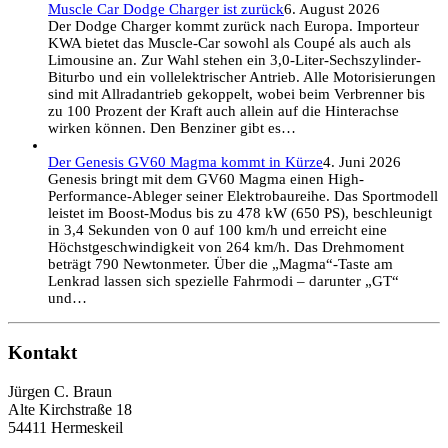
Muscle Car Dodge Charger ist zurück
6. August 2026
Der Dodge Charger kommt zurück nach Europa. Importeur
KWA bietet das Muscle-Car sowohl als Coupé als auch als
Limousine an. Zur Wahl stehen ein 3,0-Liter-Sechszylinder-
Biturbo und ein vollelektrischer Antrieb. Alle Motorisierungen
sind mit Allradantrieb gekoppelt, wobei beim Verbrenner bis
zu 100 Prozent der Kraft auch allein auf die Hinterachse
wirken können. Den Benziner gibt es…
Der Genesis GV60 Magma kommt in Kürze
4. Juni 2026
Genesis bringt mit dem GV60 Magma einen High-
Performance-Ableger seiner Elektrobaureihe. Das Sportmodell
leistet im Boost-Modus bis zu 478 kW (650 PS), beschleunigt
in 3,4 Sekunden von 0 auf 100 km/h und erreicht eine
Höchstgeschwindigkeit von 264 km/h. Das Drehmoment
beträgt 790 Newtonmeter. Über die „Magma“-Taste am
Lenkrad lassen sich spezielle Fahrmodi – darunter „GT“
und…
Kontakt
Jürgen C. Braun
Alte Kirchstraße 18
54411 Hermeskeil