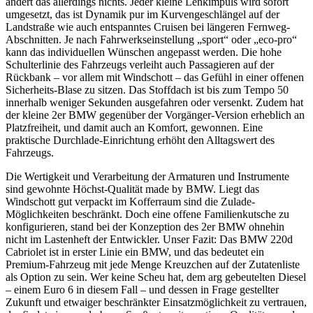
ändert das allerdings nichts. Jeder kleine Lenkimpuls wird sofort
umgesetzt, das ist Dynamik pur im Kurvengeschlängel auf der
Landstraße wie auch entspanntes Cruisen bei längeren Fernweg-
Abschnitten. Je nach Fahrwerkseinstellung „sport“ oder „eco-pro“
kann das individuellen Wünschen angepasst werden. Die hohe
Schulterlinie des Fahrzeugs verleiht auch Passagieren auf der
Rückbank – vor allem mit Windschott – das Gefühl in einer offenen
Sicherheits-Blase zu sitzen. Das Stoffdach ist bis zum Tempo 50
innerhalb weniger Sekunden ausgefahren oder versenkt.
Zudem hat
der kleine 2er BMW gegenüber der Vorgänger-Version erheblich an
Platzfreiheit, und damit auch an Komfort, gewonnen. Eine
praktische Durchlade-Einrichtung erhöht den Alltagswert des
Fahrzeugs.
Die Wertigkeit und Verarbeitung der Armaturen und Instrumente
sind gewohnte Höchst-Qualität made by BMW. Liegt das
Windschott gut verpackt im Kofferraum sind die Zulade-
Möglichkeiten beschränkt. Doch eine offene Familienkutsche zu
konfigurieren, stand bei der Konzeption des 2er BMW ohnehin
nicht im Lastenheft der Entwickler. Unser Fazit: Das BMW 220d
Cabriolet ist in erster Linie ein BMW, und das bedeutet ein
Premium-Fahrzeug mit jede Menge Kreuzchen auf der Zutatenliste
als Option zu sein. Wer keine Scheu hat, dem arg gebeutelten Diesel
– einem Euro 6 in diesem Fall – und dessen in Frage gestellter
Zukunft und etwaiger beschränkter Einsatzmöglichkeit zu vertrauen,