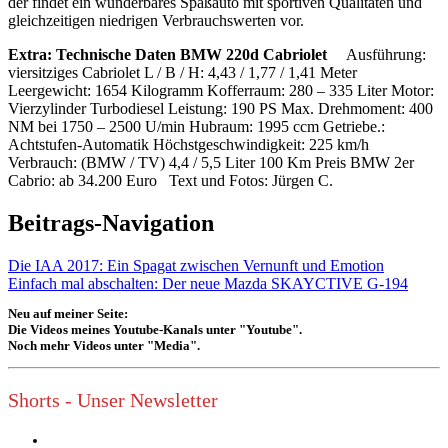
der findet ein wunderbares Spaßauto mit sportiven Qualitäten und
gleichzeitigen niedrigen Verbrauchswerten vor.
Extra: Technische Daten
BMW 220d Cabriolet
Ausführung:
viersitziges Cabriolet L / B / H: 4,43 / 1,77 / 1,41 Meter
Leergewicht: 1654 Kilogramm Kofferraum: 280 – 335 Liter Motor:
Vierzylinder Turbodiesel Leistung: 190 PS Max. Drehmoment: 400
NM bei 1750 – 2500 U/min Hubraum: 1995 ccm Getriebe.:
Achtstufen-Automatik Höchstgeschwindigkeit: 225 km/h
Verbrauch: (BMW / TV) 4,4 / 5,5 Liter 100 Km Preis BMW 2er
Cabrio: ab 34.200 Euro Text und Fotos: Jürgen C.
Beitrags-Navigation
Die IAA 2017: Ein Spagat zwischen Vernunft und Emotion
Einfach mal abschalten: Der neue Mazda SKAYCTIVE G-194
Neu auf meiner Seite:
Die Videos meines Youtube-Kanals unter "Youtube".
Noch mehr Videos unter "Media".
Shorts - Unser Newsletter