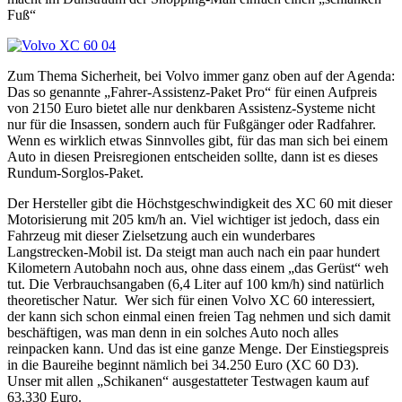
Fuß“
Zum Thema Sicherheit, bei Volvo immer ganz oben auf der Agenda:
Das so genannte „Fahrer-Assistenz-Paket Pro“ für einen Aufpreis
von 2150 Euro bietet alle nur denkbaren Assistenz-Systeme nicht
nur für die Insassen, sondern auch für Fußgänger oder Radfahrer.
Wenn es wirklich etwas Sinnvolles gibt, für das man sich bei einem
Auto in diesen Preisregionen entscheiden sollte, dann ist es dieses
Rundum-Sorglos-Paket.
Der Hersteller gibt die Höchstgeschwindigkeit des XC 60 mit dieser
Motorisierung mit 205 km/h an. Viel wichtiger ist jedoch, dass ein
Fahrzeug mit dieser Zielsetzung auch ein wunderbares
Langstrecken-Mobil ist. Da steigt man auch nach ein paar hundert
Kilometern Autobahn noch aus, ohne dass einem „das Gerüst“ weh
tut. Die Verbrauchsangaben (6,4 Liter auf 100 km/h) sind natürlich
theoretischer Natur.
Wer sich für einen Volvo XC 60 interessiert,
der kann sich schon einmal einen freien Tag nehmen und sich damit
beschäftigen, was man denn in ein solches Auto noch alles
reinpacken kann. Und das ist eine ganze Menge. Der Einstiegspreis
in die Baureihe beginnt nämlich bei 34.250 Euro (XC 60 D3).
Unser mit allen „Schikanen“ ausgestatteter Testwagen kaum auf
63.330 Euro.