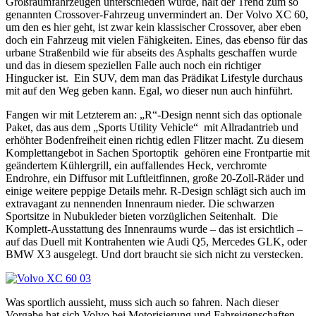
Großraumfahrzeugen unterschieden wurde, hält der Trend zum so
genannten Crossover-Fahrzeug unvermindert an. Der Volvo XC 60,
um den es hier geht, ist zwar kein klassischer Crossover, aber eben
doch ein Fahrzeug mit vielen Fähigkeiten. Eines, das ebenso für das
urbane Straßenbild wie für abseits des Asphalts geschaffen wurde
und das in diesem speziellen Falle auch noch ein richtiger
Hingucker ist.
Ein SUV, dem man das Prädikat Lifestyle durchaus
mit auf den Weg geben kann. Egal, wo dieser nun auch hinführt.
Fangen wir mit Letzterem an: „R“-Design nennt sich das optionale
Paket, das aus dem „Sports Utility Vehicle“
mit Allradantrieb und
erhöhter Bodenfreiheit einen richtig edlen Flitzer macht. Zu diesem
Komplettangebot in Sachen Sportoptik
gehören eine Frontpartie mit
geändertem Kühlergrill, ein auffallendes Heck, verchromte
Endrohre, ein Diffusor mit Luftleitfinnen, große 20-Zoll-Räder und
einige weitere peppige Details mehr. R-Design schlägt sich auch im
extravagant zu nennenden Innenraum nieder. Die schwarzen
Sportsitze in Nubukleder bieten vorzüglichen Seitenhalt.
Die
Komplett-Ausstattung des Innenraums wurde – das ist ersichtlich –
auf das Duell mit Kontrahenten wie Audi Q5, Mercedes GLK, oder
BMW X3 ausgelegt. Und dort braucht sie sich nicht zu verstecken.
Was sportlich aussieht, muss sich auch so fahren. Nach dieser
Vorgabe hat sich Volvo bei Motorisierung und Fahreigenschaften