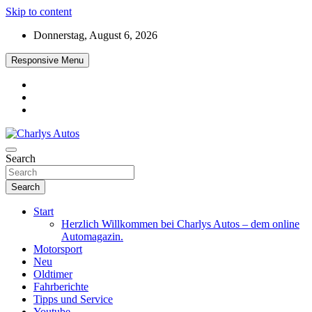
Skip to content
Donnerstag, August 6, 2026
Responsive Menu
Das neue Automagazin – global. regional. informativ. interaktiv
Search
Charlys Autos
Search
Start
Herzlich Willkommen bei Charlys Autos – dem online
Automagazin.
Motorsport
Neu
Oldtimer
Fahrberichte
Tipps und Service
Youtube