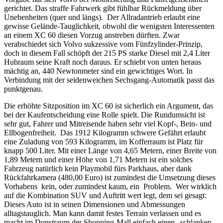
gerichtet. Das straffe Fahrwerk gibt fühlbar Rückmeldung über
Unebenheiten (quer und längs).
Der Allradantrieb erlaubt eine
gewisse Gelände-Tauglichkeit, obwohl die wenigsten Interessenten
an einem XC 60 diesen Vorzug anstreben dürften. Zwar
verabschiedet sich Volvo sukzessive vom Fünfzylinder-Prinzip,
doch in diesem Fall schöpft der 215 PS starke Diesel mit 2,4 Liter
Hubraum seine Kraft noch daraus. Er schiebt von unten heraus
mächtig an, 440 Newtonmeter sind ein gewichtiges Wort. In
Verbindung mit der seidenweichen Sechsgang-Automatik passt das
punktgenau.
Die erhöhte Sitzposition im XC 60 ist sicherlich ein Argument, das
bei der Kaufentscheidung eine Rolle spielt. Die Rundumsicht ist
sehr gut, Fahrer und Mitreisende haben sehr viel Kopf-, Bein- und
Ellbogenfreiheit.
Das 1912 Kilogramm schwere Gefährt erlaubt
eine Zuladung von 593 Kilogramm, im Kofferraum ist Platz für
knapp 500 Liter. Mit einer Länge von 4,65 Metern, einer Breite von
1,89 Metern und einer Höhe von 1,71 Metern ist ein solches
Fahrzeug natürlich kein Playmobil fürs Parkhaus, aber dank
Rückfahrkamera (480,00 Euro) ist zumindest die Umsetzung dieses
Vorhabens
kein, oder zumindest kaum, ein
Problem.
Wer wirklich
auf die Kombination SUV und Auftritt wert legt, dem sei gesagt:
Dieses Auto ist in seinen Dimensionen und Abmessungen
alltagstauglich. Man kann damit festes Terrain verlassen und es
macht im Dunstraum der Shopping-Mall einfach einen „schlanken