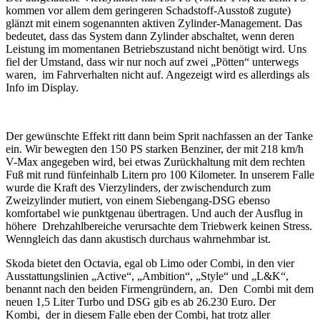
kommen vor allem dem geringeren Schadstoff-Ausstoß zugute)
glänzt mit einem sogenannten aktiven Zylinder-Management. Das
bedeutet, dass das System dann Zylinder abschaltet, wenn deren
Leistung im momentanen Betriebszustand nicht benötigt wird. Uns
fiel der Umstand, dass wir nur noch auf zwei „Pötten“ unterwegs
waren, im Fahrverhalten nicht auf. Angezeigt wird es allerdings als
Info im Display.
Der gewünschte Effekt ritt dann beim Sprit nachfassen an der Tanke
ein. Wir bewegten den 150 PS starken Benziner, der mit 218 km/h
V-Max angegeben wird, bei etwas Zurückhaltung mit dem rechten
Fuß mit rund fünfeinhalb Litern pro 100 Kilometer. In unserem Falle
wurde die Kraft des Vierzylinders, der zwischendurch zum
Zweizylinder mutiert, von einem Siebengang-DSG ebenso
komfortabel wie punktgenau übertragen. Und auch der Ausflug in
höhere Drehzahlbereiche verursachte dem Triebwerk keinen Stress.
Wenngleich das dann akustisch durchaus wahrnehmbar ist.
Skoda bietet den Octavia, egal ob Limo oder Combi, in den vier
Ausstattungslinien „Active“, „Ambition“, „Style“ und „L&K“,
benannt nach den beiden Firmengründern, an. Den Combi mit dem
neuen 1,5 Liter Turbo und DSG gib es ab 26.230 Euro. Der
Kombi, der in diesem Falle eben der Combi, hat trotz aller