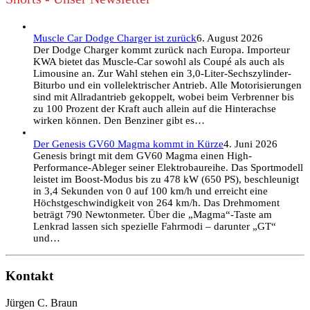
Muscle Car Dodge Charger ist zurück
6. August 2026
Der Dodge Charger kommt zurück nach Europa. Importeur
KWA bietet das Muscle-Car sowohl als Coupé als auch als
Limousine an. Zur Wahl stehen ein 3,0-Liter-Sechszylinder-
Biturbo und ein vollelektrischer Antrieb. Alle Motorisierungen
sind mit Allradantrieb gekoppelt, wobei beim Verbrenner bis
zu 100 Prozent der Kraft auch allein auf die Hinterachse
wirken können. Den Benziner gibt es…
Der Genesis GV60 Magma kommt in Kürze
4. Juni 2026
Genesis bringt mit dem GV60 Magma einen High-
Performance-Ableger seiner Elektrobaureihe. Das Sportmodell
leistet im Boost-Modus bis zu 478 kW (650 PS), beschleunigt
in 3,4 Sekunden von 0 auf 100 km/h und erreicht eine
Höchstgeschwindigkeit von 264 km/h. Das Drehmoment
beträgt 790 Newtonmeter. Über die „Magma“-Taste am
Lenkrad lassen sich spezielle Fahrmodi – darunter „GT“
und…
Kontakt
Jürgen C. Braun