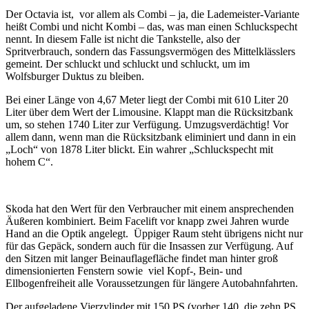
Der Octavia ist, vor allem als Combi – ja, die Lademeister-Variante
heißt Combi und nicht Kombi – das, was man einen Schluckspecht
nennt. In diesem Falle ist nicht die Tankstelle, also der
Spritverbrauch, sondern das Fassungsvermögen des Mittelklässlers
gemeint. Der schluckt und schluckt und schluckt, um im
Wolfsburger Duktus zu bleiben.
Bei einer Länge von 4,67 Meter liegt der Combi mit 610 Liter 20
Liter über dem Wert der Limousine. Klappt man die Rücksitzbank
um, so stehen 1740 Liter zur Verfügung. Umzugsverdächtig! Vor
allem dann, wenn man die Rücksitzbank eliminiert und dann in ein
„Loch“ von 1878 Liter blickt. Ein wahrer „Schluckspecht mit
hohem C“.
Skoda hat den Wert für den Verbraucher mit einem ansprechenden
Äußeren kombiniert. Beim Facelift vor knapp zwei Jahren wurde
Hand an die Optik angelegt. Üppiger Raum steht übrigens nicht nur
für das Gepäck, sondern auch für die Insassen zur Verfügung. Auf
den Sitzen mit langer Beinauflagefläche findet man hinter groß
dimensionierten Fenstern sowie viel Kopf-, Bein- und
Ellbogenfreiheit alle Voraussetzungen für längere Autobahnfahrten.
Der aufgeladene Vierzylinder mit 150 PS (vorher 140, die zehn PS