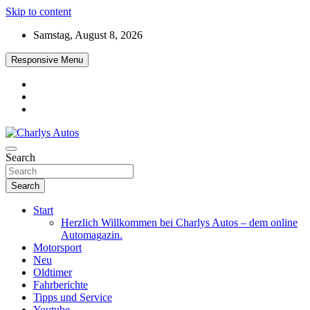
Skip to content
Samstag, August 8, 2026
Responsive Menu
Das neue Automagazin – global. regional. informativ. interaktiv
Search
Charlys Autos
Search
Start
Herzlich Willkommen bei Charlys Autos – dem online
Automagazin.
Motorsport
Neu
Oldtimer
Fahrberichte
Tipps und Service
Youtube