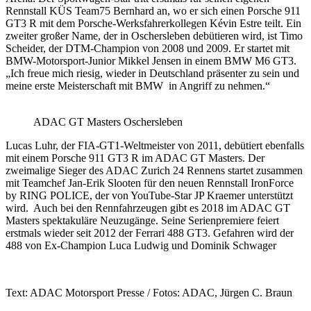
Rennstall KÜS Team75 Bernhard an, wo er sich einen Porsche 911
GT3 R mit dem Porsche-Werksfahrerkollegen Kévin Estre teilt. Ein
zweiter großer Name, der in Oschersleben debütieren wird, ist Timo
Scheider, der DTM-Champion von 2008 und 2009. Er startet mit
BMW-Motorsport-Junior Mikkel Jensen in einem BMW M6 GT3.
„Ich freue mich riesig, wieder in Deutschland präsenter zu sein und
meine erste Meisterschaft mit BMW in Angriff zu nehmen.“
ADAC GT Masters Oschersleben
Lucas Luhr, der FIA-GT1-Weltmeister von 2011, debütiert ebenfalls
mit einem Porsche 911 GT3 R im ADAC GT Masters. Der
zweimalige Sieger des ADAC Zurich 24 Rennens startet zusammen
mit Teamchef Jan-Erik Slooten für den neuen Rennstall IronForce
by RING POLICE, der von YouTube-Star JP Kraemer unterstützt
wird. Auch bei den Rennfahrzeugen gibt es 2018 im ADAC GT
Masters spektakuläre Neuzugänge. Seine Serienpremiere feiert
erstmals wieder seit 2012 der Ferrari 488 GT3. Gefahren wird der
488 von Ex-Champion Luca Ludwig und Dominik Schwager
Text: ADAC Motorsport Presse / Fotos: ADAC, Jürgen C. Braun