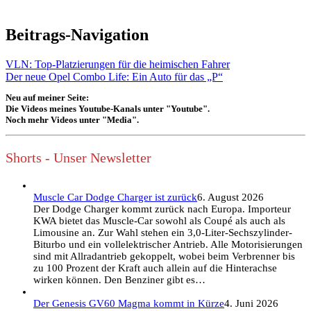
Beitrags-Navigation
VLN: Top-Platzierungen für die heimischen Fahrer
Der neue Opel Combo Life: Ein Auto für das „P“
Neu auf meiner Seite:
Die Videos meines Youtube-Kanals unter "Youtube".
Noch mehr Videos unter "Media".
Shorts - Unser Newsletter
Muscle Car Dodge Charger ist zurück
6. August 2026
Der Dodge Charger kommt zurück nach Europa. Importeur
KWA bietet das Muscle-Car sowohl als Coupé als auch als
Limousine an. Zur Wahl stehen ein 3,0-Liter-Sechszylinder-
Biturbo und ein vollelektrischer Antrieb. Alle Motorisierungen
sind mit Allradantrieb gekoppelt, wobei beim Verbrenner bis
zu 100 Prozent der Kraft auch allein auf die Hinterachse
wirken können. Den Benziner gibt es…
Der Genesis GV60 Magma kommt in Kürze
4. Juni 2026