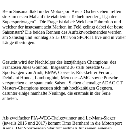
Beim Saisonauftakt in der Motorsport Arena Oschersleben treffen
sie zum ersten Mal auf die etablierten Teilnehmer der „Liga der
Supersportwagen“. Die Frage ist dabei: Welchem Fahrerduo und
welcher der insgesamt acht Marken im Feld gelingt dabei der beste
Saisonstart? Die beiden Rennen des Auftaktwochenendes werden
am Samstag und Sonntag ab 13 Uhr von SPORT1 live und in voller
Länge übertragen.
Gesucht wird der Nachfolger des letztjährigen Champions des
Franzosen Jules Gounon. Insgesamt 36 stark besetzte GT3-
Sportwagen von Audi, BMW, Corvette, Rückkehrer Ferrari,
Debütant Honda, Lamborghini, Mercedes-AMG sowie Porsche
versprechen eine spannende Saison. Sieben ehemalige ADAC GT
Masters-Champions messen sich mit hochkarätigen Gegnern,
darunter einige namhafte Neulinge, die erstmals in der Serie
antreten.
Als zweifacher FIA-WEC-Titelgewinner und Le-Mans-Sieger
(jeweils 2015 und 2017) kommt Timo Bernhard in die Motorsport
Arena. Der Sportwagen-Star tritt erstmals für seinen eigenen