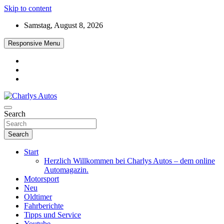
Skip to content
Samstag, August 8, 2026
Responsive Menu
Das neue Automagazin – global. regional. informativ. interaktiv
Search
Charlys Autos
Search
Start
Herzlich Willkommen bei Charlys Autos – dem online
Automagazin.
Motorsport
Neu
Oldtimer
Fahrberichte
Tipps und Service
Youtube