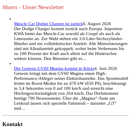
Shorts - Unser Newsletter
Muscle Car Dodge Charger ist zurück
6. August 2026
Der Dodge Charger kommt zurück nach Europa. Importeur
KWA bietet das Muscle-Car sowohl als Coupé als auch als
Limousine an. Zur Wahl stehen ein 3,0-Liter-Sechszylinder-
Biturbo und ein vollelektrischer Antrieb. Alle Motorisierungen
sind mit Allradantrieb gekoppelt, wobei beim Verbrenner bis
zu 100 Prozent der Kraft auch allein auf die Hinterachse
wirken können. Den Benziner gibt es…
Der Genesis GV60 Magma kommt in Kürze
4. Juni 2026
Genesis bringt mit dem GV60 Magma einen High-
Performance-Ableger seiner Elektrobaureihe. Das Sportmodell
leistet im Boost-Modus bis zu 478 kW (650 PS), beschleunigt
in 3,4 Sekunden von 0 auf 100 km/h und erreicht eine
Höchstgeschwindigkeit von 264 km/h. Das Drehmoment
beträgt 790 Newtonmeter. Über die „Magma“-Taste am
Lenkrad lassen sich spezielle Fahrmodi – darunter „GT“
und…
Kontakt