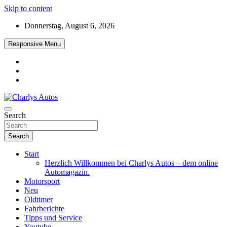
Skip to content
Donnerstag, August 6, 2026
Responsive Menu
Das neue Automagazin – global. regional. informativ. interaktiv
Search
Charlys Autos
Search
Start
Herzlich Willkommen bei Charlys Autos – dem online
Automagazin.
Motorsport
Neu
Oldtimer
Fahrberichte
Tipps und Service
Youtube