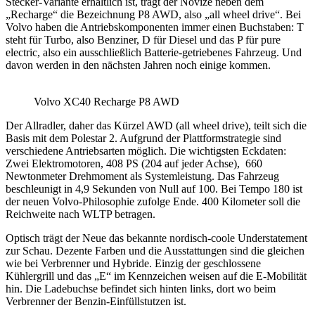
Stecker-Variante erhältlich ist, trägt der Novize neben dem
„Recharge“ die Bezeichnung P8 AWD, also „all wheel drive“. Bei
Volvo haben die Antriebskomponenten immer einen Buchstaben: T
steht für Turbo, also Benziner, D für Diesel und das P für pure
electric, also ein ausschließlich Batterie-getriebenes Fahrzeug. Und
davon werden in den nächsten Jahren noch einige kommen.
Volvo XC40 Recharge P8 AWD
Der Allradler, daher das Kürzel AWD (all wheel drive), teilt sich die
Basis mit dem Polestar 2. Aufgrund der Plattformstrategie sind
verschiedene Antriebsarten möglich. Die wichtigsten Eckdaten:
Zwei Elektromotoren, 408 PS (204 auf jeder Achse), 660
Newtonmeter Drehmoment als Systemleistung. Das Fahrzeug
beschleunigt in 4,9 Sekunden von Null auf 100. Bei Tempo 180 ist
der neuen Volvo-Philosophie zufolge Ende. 400 Kilometer soll die
Reichweite nach WLTP betragen.
Optisch trägt der Neue das bekannte nordisch-coole Understatement
zur Schau. Dezente Farben und die Ausstattungen sind die gleichen
wie bei Verbrenner und Hybride. Einzig der geschlossene
Kühlergrill und das „E“ im Kennzeichen weisen auf die E-Mobilität
hin. Die Ladebuchse befindet sich hinten links, dort wo beim
Verbrenner der Benzin-Einfüllstutzen ist.