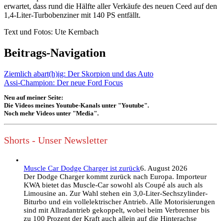
erwartet, dass rund die Hälfte aller Verkäufe des neuen Ceed auf den
1,4-Liter-Turbobenziner mit 140 PS entfällt.
Text und Fotos: Ute Kernbach
Beitrags-Navigation
Ziemlich abart(h)ig: Der Skorpion und das Auto
Assi-Champion: Der neue Ford Focus
Neu auf meiner Seite:
Die Videos meines Youtube-Kanals unter "Youtube".
Noch mehr Videos unter "Media".
Shorts - Unser Newsletter
Muscle Car Dodge Charger ist zurück
6. August 2026
Der Dodge Charger kommt zurück nach Europa. Importeur
KWA bietet das Muscle-Car sowohl als Coupé als auch als
Limousine an. Zur Wahl stehen ein 3,0-Liter-Sechszylinder-
Biturbo und ein vollelektrischer Antrieb. Alle Motorisierungen
sind mit Allradantrieb gekoppelt, wobei beim Verbrenner bis
zu 100 Prozent der Kraft auch allein auf die Hinterachse