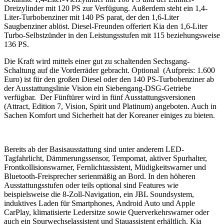
Dreizylinder mit 120 PS zur Verfügung. Außerdem steht ein 1,4-
Liter-Turbobenziner mit 140 PS parat, der den 1,6-Liter
Saugbenziner ablöst. Diesel-Freunden offeriert Kia den 1,6-Liter
Turbo-Selbstzünder in den Leistungsstufen mit 115 beziehungsweise
136 PS.
Die Kraft wird mittels einer gut zu schaltenden Sechsgang-
Schaltung auf die Vorderräder gebracht. Optional (Aufpreis: 1.600
Euro) ist für den großen Diesel oder den 140 PS-Turbobenziner ab
der Ausstattungslinie Vision ein Siebengang-DSG-Getriebe
verfügbar. Der Fünftürer wird in fünf Ausstattungsversionen
(Attract, Edition 7, Vision, Spirit und Platinum) angeboten. Auch in
Sachen Komfort und Sicherheit hat der Koreaner einiges zu bieten.
Bereits ab der Basisausstattung sind unter anderem LED-
Tagfahrlicht, Dämmerungssensor, Tempomat, aktiver Spurhalter,
Frontkollisionswarner, Fernlichtassistent, Müdigkeitswarner und
Bluetooth-Freisprecher serienmäßig an Bord. In den höheren
Ausstattungsstufen oder teils optional sind Features wie
beispielsweise die 8-Zoll-Navigation, ein JBL Soundsystem,
induktives Laden für Smartphones, Android Auto und Apple
CarPlay, klimatisierte Ledersitze sowie Querverkehrswarner oder
auch ein Spurwechselassistent und Stauassistent erhältlich. Kia