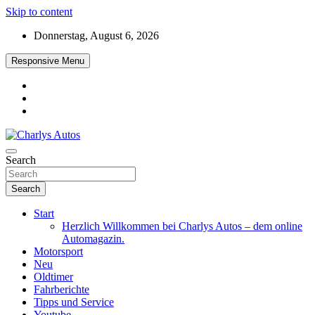
Skip to content
Donnerstag, August 6, 2026
Responsive Menu
Das neue Automagazin – global. regional. informativ. interaktiv
Search
Charlys Autos
Search
Start
Herzlich Willkommen bei Charlys Autos – dem online
Automagazin.
Motorsport
Neu
Oldtimer
Fahrberichte
Tipps und Service
Youtube