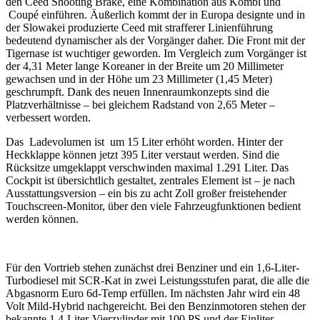
den Ceed Shooting Brake, eine Kombination aus Kombi und
Coupé einführen. Äußerlich kommt der in Europa designte und in
der Slowakei produzierte Ceed mit strafferer Linienführung
bedeutend dynamischer als der Vorgänger daher. Die Front mit der
Tigernase ist wuchtiger geworden. Im Vergleich zum Vorgänger ist
der 4,31 Meter lange Koreaner in der Breite um 20 Millimeter
gewachsen und in der Höhe um 23 Millimeter (1,45 Meter)
geschrumpft. Dank des neuen Innenraumkonzepts sind die
Platzverhältnisse – bei gleichem Radstand von 2,65 Meter –
verbessert worden.
Das Ladevolumen ist um 15 Liter erhöht worden. Hinter der
Heckklappe können jetzt 395 Liter verstaut werden. Sind die
Rücksitze umgeklappt verschwinden maximal 1.291 Liter. Das
Cockpit ist übersichtlich gestaltet, zentrales Element ist – je nach
Ausstattungsversion – ein bis zu acht Zoll großer freistehender
Touchscreen-Monitor, über den viele Fahrzeugfunktionen bedient
werden können.
Für den Vortrieb stehen zunächst drei Benziner und ein 1,6-Liter-
Turbodiesel mit SCR-Kat in zwei Leistungsstufen parat, die alle die
Abgasnorm Euro 6d-Temp erfüllen. Im nächsten Jahr wird ein 48
Volt Mild-Hybrid nachgereicht. Bei den Benzinmotoren stehen der
bekannte 1,4-Liter-Vierzylinder mit 100 PS und der Einliter-