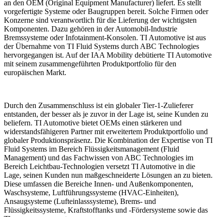
an den OEM (Original Equipment Manufacturer) liefert. Es stellt
vorgefertigte Systeme oder Baugruppen bereit. Solche Firmen oder
Konzerne sind verantwortlich für die Lieferung der wichtigsten
Komponenten. Dazu gehören in der Automobil-Industrie
Bremssysteme oder Infotainment-Konsolen. TI Automotive ist aus
der Übernahme von TI Fluid Systems durch ABC Technologies
hervorgegangen ist. Auf der IAA Mobility debütierte TI Automotive
mit seinem zusammengeführten Produktportfolio für den
europäischen Markt.
Durch den Zusammenschluss ist ein globaler Tier-1-Zulieferer
entstanden, der besser als je zuvor in der Lage ist, seine Kunden zu
beliefern. TI Automotive bietet OEMs einen stärkeren und
widerstandsfähigeren Partner mit erweitertem Produktportfolio und
globaler Produktionspräsenz. Die Kombination der Expertise von TI
Fluid Systems im Bereich Flüssigkeitsmanagement (Fluid
Management) und das Fachwissen von ABC Technologies im
Bereich Leichtbau-Technologien versetzt TI Automotive in die
Lage, seinen Kunden nun maßgeschneiderte Lösungen an zu bieten.
Diese umfassen die Bereiche Innen- und Außenkomponenten,
Waschsysteme, Luftführungssysteme (HVAC-Einheiten),
Ansaugsysteme (Lufteinlasssysteme), Brems- und
Flüssigkeitssysteme, Kraftstofftanks und -Fördersysteme sowie das