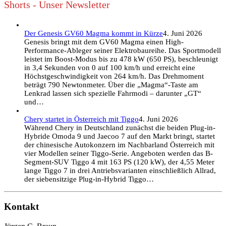
Shorts - Unser Newsletter
Der Genesis GV60 Magma kommt in Kürze
4. Juni 2026
Genesis bringt mit dem GV60 Magma einen High-
Performance-Ableger seiner Elektrobaureihe. Das Sportmodell
leistet im Boost-Modus bis zu 478 kW (650 PS), beschleunigt
in 3,4 Sekunden von 0 auf 100 km/h und erreicht eine
Höchstgeschwindigkeit von 264 km/h. Das Drehmoment
beträgt 790 Newtonmeter. Über die „Magma“-Taste am
Lenkrad lassen sich spezielle Fahrmodi – darunter „GT“
und…
Chery startet in Österreich mit Tiggo
4. Juni 2026
Während Chery in Deutschland zunächst die beiden Plug-in-
Hybride Omoda 9 und Jaecoo 7 auf den Markt bringt, startet
der chinesische Autokonzern im Nachbarland Österreich mit
vier Modellen seiner Tiggo-Serie. Angeboten werden das B-
Segment-SUV Tiggo 4 mit 163 PS (120 kW), der 4,55 Meter
lange Tiggo 7 in drei Antriebsvarianten einschließlich Allrad,
der siebensitzige Plug-in-Hybrid Tiggo…
Kontakt