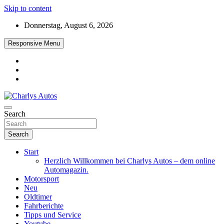
Skip to content
Donnerstag, August 6, 2026
Responsive Menu
Das neue Automagazin – global. regional. informativ. interaktiv
Search
Charlys Autos
Search
Start
Herzlich Willkommen bei Charlys Autos – dem online
Automagazin.
Motorsport
Neu
Oldtimer
Fahrberichte
Tipps und Service
Youtube