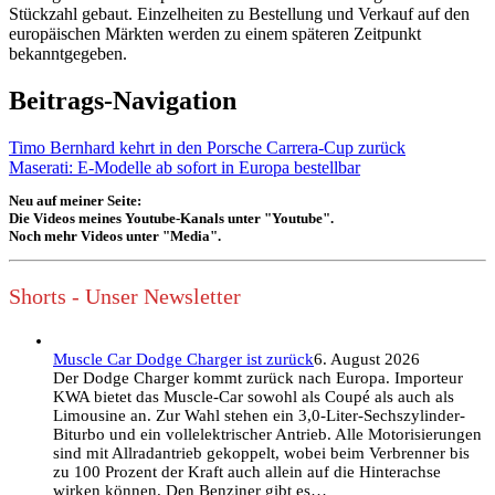
Stückzahl gebaut. Einzelheiten zu Bestellung und Verkauf auf den
europäischen Märkten werden zu einem späteren Zeitpunkt
bekanntgegeben.
Beitrags-Navigation
Timo Bernhard kehrt in den Porsche Carrera-Cup zurück
Maserati: E-Modelle ab sofort in Europa bestellbar
Neu auf meiner Seite:
Die Videos meines Youtube-Kanals unter "Youtube".
Noch mehr Videos unter "Media".
Shorts - Unser Newsletter
Muscle Car Dodge Charger ist zurück
6. August 2026
Der Dodge Charger kommt zurück nach Europa. Importeur
KWA bietet das Muscle-Car sowohl als Coupé als auch als
Limousine an. Zur Wahl stehen ein 3,0-Liter-Sechszylinder-
Biturbo und ein vollelektrischer Antrieb. Alle Motorisierungen
sind mit Allradantrieb gekoppelt, wobei beim Verbrenner bis
zu 100 Prozent der Kraft auch allein auf die Hinterachse
wirken können. Den Benziner gibt es…