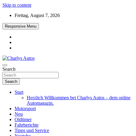
Skip to content
Freitag, August 7, 2026
Responsive Menu
Das neue Automagazin – global. regional. informativ. interaktiv
Search
Charlys Autos
Search
Start
Herzlich Willkommen bei Charlys Autos – dem online
Automagazin.
Motorsport
Neu
Oldtimer
Fahrberichte
Tipps und Service
Youtube