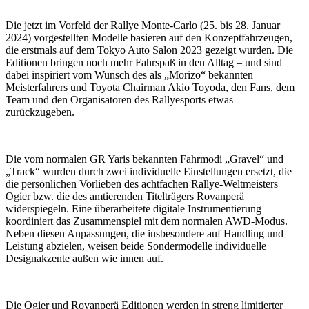
Die jetzt im Vorfeld der Rallye Monte-Carlo (25. bis 28. Januar
2024) vorgestellten Modelle basieren auf den Konzeptfahrzeugen,
die erstmals auf dem Tokyo Auto Salon 2023 gezeigt wurden. Die
Editionen bringen noch mehr Fahrspaß in den Alltag – und sind
dabei inspiriert vom Wunsch des als „Morizo“ bekannten
Meisterfahrers und Toyota Chairman Akio Toyoda, den Fans, dem
Team und den Organisatoren des Rallyesports etwas
zurückzugeben.
Die vom normalen GR Yaris bekannten Fahrmodi „Gravel“ und
„Track“ wurden durch zwei individuelle Einstellungen ersetzt, die
die persönlichen Vorlieben des achtfachen Rallye-Weltmeisters
Ogier bzw. die des amtierenden Titelträgers Rovanperä
widerspiegeln. Eine überarbeitete digitale Instrumentierung
koordiniert das Zusammenspiel mit dem normalen AWD-Modus.
Neben diesen Anpassungen, die insbesondere auf Handling und
Leistung abzielen, weisen beide Sondermodelle individuelle
Designakzente außen wie innen auf.
Die Ogier und Rovanperä Editionen werden in streng limitierter