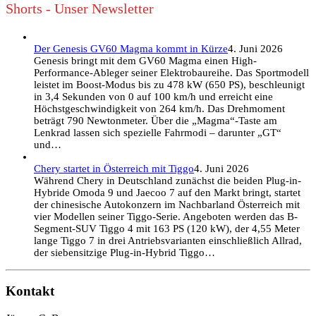
Shorts - Unser Newsletter
Der Genesis GV60 Magma kommt in Kürze
4. Juni 2026
Genesis bringt mit dem GV60 Magma einen High-
Performance-Ableger seiner Elektrobaureihe. Das Sportmodell
leistet im Boost-Modus bis zu 478 kW (650 PS), beschleunigt
in 3,4 Sekunden von 0 auf 100 km/h und erreicht eine
Höchstgeschwindigkeit von 264 km/h. Das Drehmoment
beträgt 790 Newtonmeter. Über die „Magma“-Taste am
Lenkrad lassen sich spezielle Fahrmodi – darunter „GT“
und…
Chery startet in Österreich mit Tiggo
4. Juni 2026
Während Chery in Deutschland zunächst die beiden Plug-in-
Hybride Omoda 9 und Jaecoo 7 auf den Markt bringt, startet
der chinesische Autokonzern im Nachbarland Österreich mit
vier Modellen seiner Tiggo-Serie. Angeboten werden das B-
Segment-SUV Tiggo 4 mit 163 PS (120 kW), der 4,55 Meter
lange Tiggo 7 in drei Antriebsvarianten einschließlich Allrad,
der siebensitzige Plug-in-Hybrid Tiggo…
Kontakt