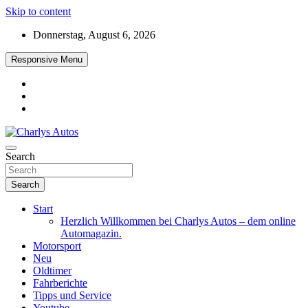
Skip to content
Donnerstag, August 6, 2026
Responsive Menu
Das neue Automagazin – global. regional. informativ. interaktiv
Search
Charlys Autos
Search
Start
Herzlich Willkommen bei Charlys Autos – dem online
Automagazin.
Motorsport
Neu
Oldtimer
Fahrberichte
Tipps und Service
Youtube