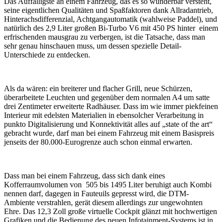
Das Auffälligste an einem Fahrzeug, das es so wunderbar versteht,
seine eigentlichen Qualitäten und Spaßfaktoren dank Allradantrieb,
Hinterachsdifferenzial, Achtgangautomatik (wahlweise Paddel), und
natürlich des 2,9 Liter großen Bi-Turbo V6 mit 450 PS hinter einem
erfrischenden mausgrau zu verbergen, ist die Tatsache, dass man
sehr genau hinschauen muss, um dessen spezielle Detail-
Unterschiede zu entdecken.
Als da wären: ein breiterer und flacher Grill, neue Schürzen,
überarbeitete Leuchten und gegenüber dem normalen A4 um satte
drei Zentimeter erweiterte Radhäuser. Dass im wie immer piekfeinen
Interieur mit edelsten Materialien in ebensolcher Verarbeitung in
punkto Digitalisierung und Konnektivität alles auf „state of the art“
gebracht wurde, darf man bei einem Fahrzeug mit einem Basispreis
jenseits der 80.000-Eurogrenze auch schon einmal erwarten.
Dass man bei einem Fahrzeug, dass sich dank eines
Kofferraumvolumen von 505 bis 1495 Liter beruhigt auch Kombi
nennen darf, dagegen in Fauteuils gepresst wird, die DTM-
Ambiente verstrahlen, gerät diesem allerdings zur ungewohnten
Ehre. Das 12,3 Zoll große virtuelle Cockpit glänzt mit hochwertigen
Grafiken und die Bedienung des neuen Infotainment-Systems ist in