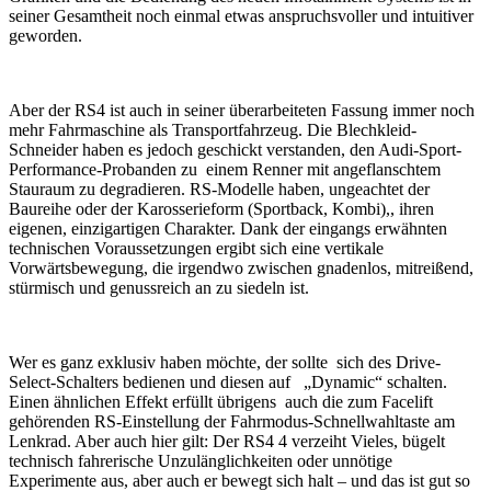
seiner Gesamtheit noch einmal etwas anspruchsvoller und intuitiver
geworden.
Aber der RS4 ist auch in seiner überarbeiteten Fassung immer noch
mehr Fahrmaschine als Transportfahrzeug. Die Blechkleid-
Schneider haben es jedoch geschickt verstanden, den Audi-Sport-
Performance-Probanden zu einem Renner mit angeflanschtem
Stauraum zu degradieren. RS-Modelle haben, ungeachtet der
Baureihe oder der Karosserieform (Sportback, Kombi),, ihren
eigenen, einzigartigen Charakter. Dank der eingangs erwähnten
technischen Voraussetzungen ergibt sich eine vertikale
Vorwärtsbewegung, die irgendwo zwischen gnadenlos, mitreißend,
stürmisch und genussreich an zu siedeln ist.
Wer es ganz exklusiv haben möchte, der sollte sich des Drive-
Select-Schalters bedienen und diesen auf „Dynamic“ schalten.
Einen ähnlichen Effekt erfüllt übrigens auch die zum Facelift
gehörenden RS-Einstellung der Fahrmodus-Schnellwahltaste am
Lenkrad. Aber auch hier gilt: Der RS4 4 verzeiht Vieles, bügelt
technisch fahrerische Unzulänglichkeiten oder unnötige
Experimente aus, aber auch er bewegt sich halt – und das ist gut so