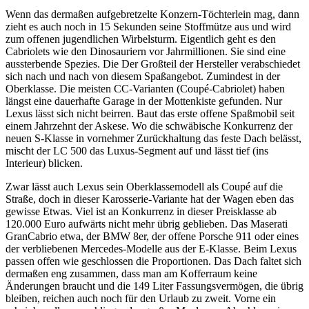
Wenn das dermaßen aufgebretzelte Konzern-Töchterlein mag, dann
zieht es auch noch in 15 Sekunden seine Stoffmütze aus und wird
zum offenen jugendlichen Wirbelsturm. Eigentlich geht es den
Cabriolets wie den Dinosauriern vor Jahrmillionen. Sie sind eine
aussterbende Spezies. Die Der Großteil der Hersteller verabschiedet
sich nach und nach von diesem Spaßangebot. Zumindest in der
Oberklasse. Die meisten CC-Varianten (Coupé-Cabriolet) haben
längst eine dauerhafte Garage in der Mottenkiste gefunden. Nur
Lexus lässt sich nicht beirren. Baut das erste offene Spaßmobil seit
einem Jahrzehnt der Askese. Wo die schwäbische Konkurrenz der
neuen S-Klasse in vornehmer Zurückhaltung das feste Dach belässt,
mischt der LC 500 das Luxus-Segment auf und lässt tief (ins
Interieur) blicken.
Zwar lässt auch Lexus sein Oberklassemodell als Coupé auf die
Straße, doch in dieser Karosserie-Variante hat der Wagen eben das
gewisse Etwas. Viel ist an Konkurrenz in dieser Preisklasse ab
120.000 Euro aufwärts nicht mehr übrig geblieben. Das Maserati
GranCabrio etwa, der BMW 8er, der offene Porsche 911 oder eines
der verbliebenen Mercedes-Modelle aus der E-Klasse. Beim Lexus
passen offen wie geschlossen die Proportionen. Das Dach faltet sich
dermaßen eng zusammen, dass man am Kofferraum keine
Änderungen braucht und die 149 Liter Fassungsvermögen, die übrig
bleiben, reichen auch noch für den Urlaub zu zweit. Vorne ein