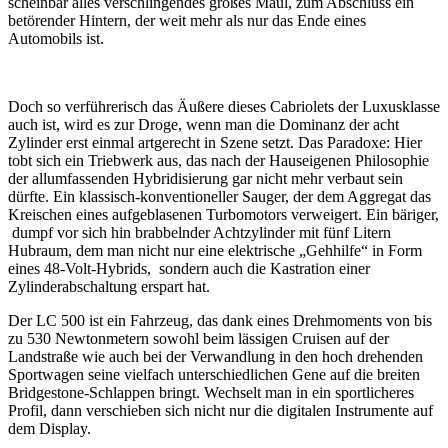
scheinbar alles verschlingendes großes Maul, zum Abschluss ein
betörender Hintern, der weit mehr als nur das Ende eines
Automobils ist.
Doch so verführerisch das Äußere dieses Cabriolets der Luxusklasse
auch ist, wird es zur Droge, wenn man die Dominanz der acht
Zylinder erst einmal artgerecht in Szene setzt. Das Paradoxe: Hier
tobt sich ein Triebwerk aus, das nach der Hauseigenen Philosophie
der allumfassenden Hybridisierung gar nicht mehr verbaut sein
dürfte. Ein klassisch-konventioneller Sauger, der dem Aggregat das
Kreischen eines aufgeblasenen Turbomotors verweigert. Ein bäriger,
dumpf vor sich hin brabbelnder Achtzylinder mit fünf Litern
Hubraum, dem man nicht nur eine elektrische „Gehhilfe“ in Form
eines 48-Volt-Hybrids, sondern auch die Kastration einer
Zylinderabschaltung erspart hat.
Der LC 500 ist ein Fahrzeug, das dank eines Drehmoments von bis
zu 530 Newtonmetern sowohl beim lässigen Cruisen auf der
Landstraße wie auch bei der Verwandlung in den hoch drehenden
Sportwagen seine vielfach unterschiedlichen Gene auf die breiten
Bridgestone-Schlappen bringt. Wechselt man in ein sportlicheres
Profil, dann verschieben sich nicht nur die digitalen Instrumente auf
dem Display.