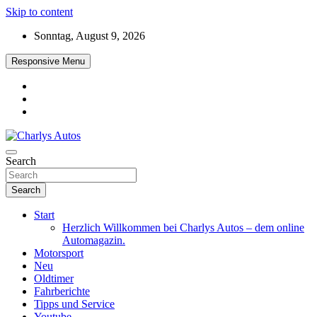
Skip to content
Sonntag, August 9, 2026
Responsive Menu
Das neue Automagazin – global. regional. informativ. interaktiv
Search
Charlys Autos
Search
Start
Herzlich Willkommen bei Charlys Autos – dem online
Automagazin.
Motorsport
Neu
Oldtimer
Fahrberichte
Tipps und Service
Youtube