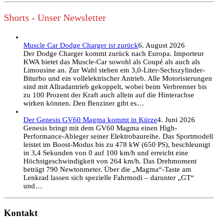
Shorts - Unser Newsletter
Muscle Car Dodge Charger ist zurück
6. August 2026
Der Dodge Charger kommt zurück nach Europa. Importeur
KWA bietet das Muscle-Car sowohl als Coupé als auch als
Limousine an. Zur Wahl stehen ein 3,0-Liter-Sechszylinder-
Biturbo und ein vollelektrischer Antrieb. Alle Motorisierungen
sind mit Allradantrieb gekoppelt, wobei beim Verbrenner bis
zu 100 Prozent der Kraft auch allein auf die Hinterachse
wirken können. Den Benziner gibt es…
Der Genesis GV60 Magma kommt in Kürze
4. Juni 2026
Genesis bringt mit dem GV60 Magma einen High-
Performance-Ableger seiner Elektrobaureihe. Das Sportmodell
leistet im Boost-Modus bis zu 478 kW (650 PS), beschleunigt
in 3,4 Sekunden von 0 auf 100 km/h und erreicht eine
Höchstgeschwindigkeit von 264 km/h. Das Drehmoment
beträgt 790 Newtonmeter. Über die „Magma“-Taste am
Lenkrad lassen sich spezielle Fahrmodi – darunter „GT“
und…
Kontakt